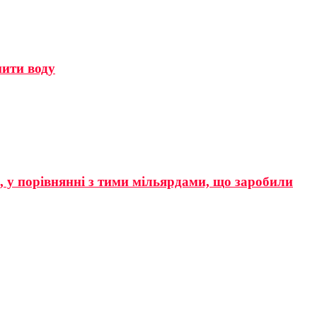
мити воду
р, у порівнянні з тими мільярдами, що заробили