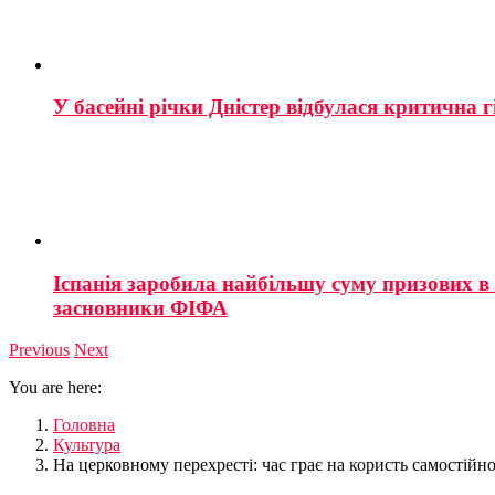
У басейні річки Дністер відбулася критична г
Іспанія заробила найбільшу суму призових в і
засновники ФІФА
Previous
Next
You are here:
Головна
Культура
На церковному перехресті: час грає на користь самостійно