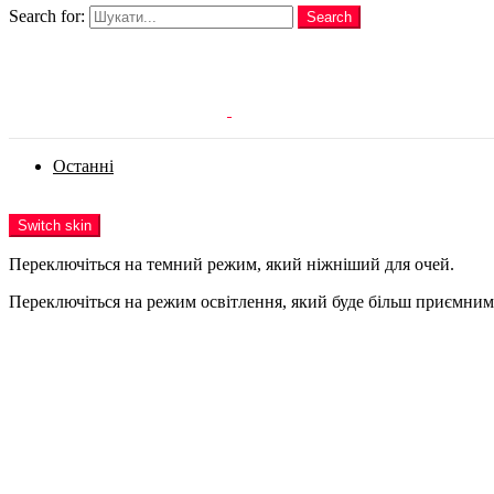
Search for:
Search
Login
Останні
Menu
Switch skin
Переключіться на темний режим, який ніжніший для очей.
Переключіться на режим освітлення, який буде більш приємним 
Login