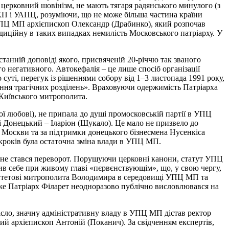
а церковний шовінізм, не мають тягаря радянського минулого (з
КП і УАПЦ, розуміючи, що не може більша частина країни
 УПЦ МП архієпископ Олександр (Драбинко), який розпочав
диційну в таких випадках немилість Московського патріарху. У
анній доповіді якого, присвяченій 20-річчю так званого
го негативного. Автокефалія – це лише спосіб організації
 суті, перегук із рішеннями собору від 1–3 листопада 1991 року,
ання трагічних розділень». Враховуючи одержимість Патріарха
 Київського митрополита.
ої любові), не припала до душі промосковській партії в УПЦ
і Донецький – Іларіон (Шукало). Це мало не призвело до
Москви та за підтримки донецького бізнесмена Нусенкіса
років була остаточна зміна влади в УПЦ МП.
 не стався переворот. Порушуючи церковні канони, статут УПЦ
ив себе при живому главі «пєрвєнствующім», що, у свою чергу,
ритетові митрополита Володимира в середовищі УПЦ МП та
адже Патріарх Філарет неодноразово публічно висловлювався на
ісло, значну адміністративну владу в УПЦ МП дістав ректор
ний архієпископ Антоній (Поканич). За свідченням експертів,