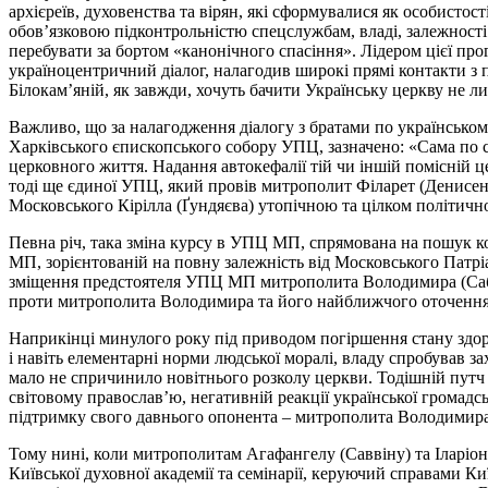
архієреїв, духовенства та вірян, які сформувалися як особистос
обов’язковою підконтрольністю спецслужбам, владі, залежност
перебувати за бортом «канонічного спасіння». Лідером цієї п
україноцентричний діалог, налагодив широкі прямі контакти з 
Білокам’яній, як завжди, хочуть бачити Українську церкву не
Важливо, що за налагодження діалогу з братами по українськом
Харківського єпископського собору УПЦ, зазначено: «Сама по соб
церковного життя. Надання автокефалії тій чи іншій помісній це
тоді ще єдиної УПЦ, який провів митрополит Філарет (Денисен
Московського Кірілла (Ґундяєва) утопічною та цілком політичн
Певна річ, така зміна курсу в УПЦ МП, спрямована на пошук ком
МП, зорієнтованій на повну залежність від Московського Патріа
зміщення предстоятеля УПЦ МП митрополита Володимира (Сабод
проти митрополита Володимира та його найближчого оточення 
Наприкінці минулого року під приводом погіршення стану здор
і навіть елементарні норми людської моралі, владу спробував 
мало не спричинило новітнього розколу церкви. Тодішній пут
світовому православ’ю, негативній реакції української громадс
підтримку свого давнього опонента – митрополита Володимира
Тому нині, коли митрополитам Агафангелу (Саввіну) та Іларіон
Київської духовної академії та семінарії, керуючий справами К