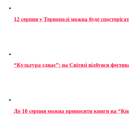
12 серпня у Тернополі можна буде спостеріга
“Культура єднає”: на Світязі відбувся фестив
До 10 серпня можна приносити книги на “Кн