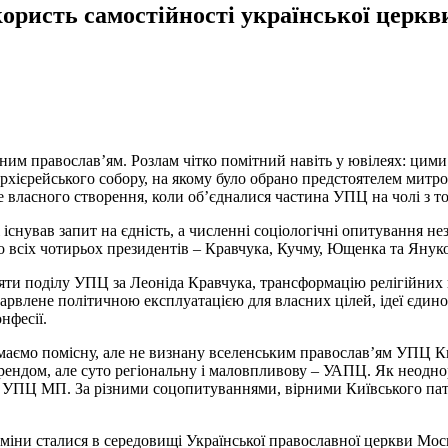
користь самостійності української церкв
леним православ’ям. Розлам чітко помітний навіть у ювілеях: ци
архієрейського собору, на якому було обрано предстоятелем мит
те власного створення, коли об’єдналися частина УПЦ на чолі з
існував запит на єдність, а численні соціологічні опитування не
ло всіх чотирьох президентів – Кравчука, Кучму, Ющенка та Януко
яти поділу УПЦ за Леоніда Кравчука, трансформацію релігійних
рвлене політичною експлуатацією для власних цілей, ідеї єдиної
нфесії.
маємо помісну, але не визнану вселенським православ’ям УПЦ Ки
рендом, але суто регіональну і маловпливову – УАПЦ. Як неодно
в УПЦ МП. За різними соцопитуваннями, вірними Київського пат
і зміни сталися в середовищі Української православної церкви Мос