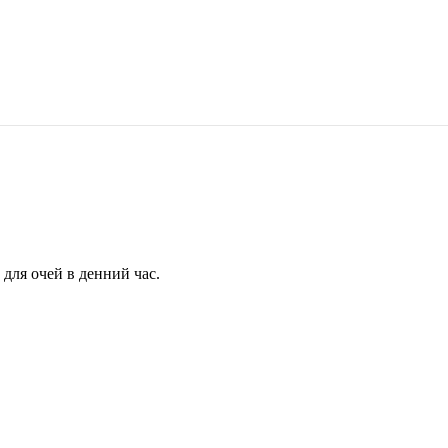
для очей в денний час.