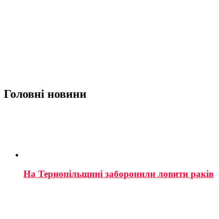
Головні новини
На Тернопільщині заборонили ловити раків