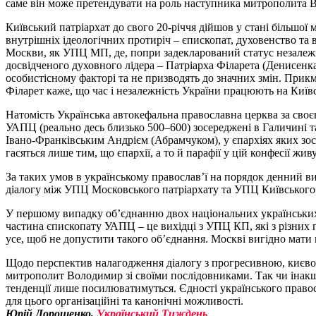
саме він може претендувати на роль наступника митрополита 
Київський патріархат до свого 20-річчя дійшов у стані більшої 
внутрішніх ідеологічних протиріч – єпископат, духовенство та 
Москви, як УПЦ МП, де, попри задекларований статус незалежно
досвідченого духовного лідера – Патріарха Філарета (Денисенк
особистісному факторі та не призводять до значних змін. При
Філарет каже, що час і незалежність України працюють на Київс
Натомість Українська автокефальна православна церква за сво
УАПЦ (реально десь близько 500–600) зосереджені в Галичині 
Івано-Франківським Андрієм (Абрамчуком), у єпархіях яких зо
гасяться лише тим, що єпархії, а то й парафії у цій конфесії ж
За таких умов в українському православ’ї на порядок денний 
діалогу між УПЦ Московського патріархату та УПЦ Київського 
У першому випадку об’єднанню двох національних українських 
частина єпископату УАПЦ – це вихідці з УПЦ КП, які з різних п
усе, щоб не допустити такого об’єднання. Москві вигідно мат
Щодо перспектив налагодження діалогу з прогресивною, києвоц
митрополит Володимир зі своїми послідовниками. Так чи інакше,
тенденції лише посилюватимуться. Єдності українського правос
для цього організаційні та канонічні можливості.
Юрій Дорошенко,
Український Тиждень