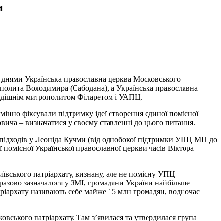
и
ми днями Українська православна церква Московського
рополита Володимира (Сабодана), а Українська православна
 тодішнім митрополитом Філаретом і УАПЦ.
змінно фіксували підтримку ідеї створення єдиної помісної
вича – визначатися у своєму ставленні до цього питання.
 підходів у Леоніда Кучми (від однобокої підтримки УПЦ МП до
 помісної Української православної церкви часів Віктора
ївського патріархату, визнану, але не помісну УПЦ
разово зазначалося у ЗМІ, громадяни України найбільше
ріархату називають себе майже 15 млн громадян, водночас
ковського патріархату. Там з’явилася та утвердилася група