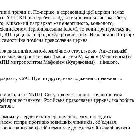
єктивні причини. По-перше, в середовищі цієї церкви немає
руге, УПЦ КП не перебуває під таким значним тиском з боку
о, Київський патріархат має енергійного, вольового,
рхієпископом Тернопільським Іовом), то вони ґрунтуються на
ПЦ КП, ця церква продовжує розвиватися. Не даремно Патріарх
и самостійна помісна православна церква.
аніж дисципліновано-ієрархічною структурою. Адже парафії
лікти між митрополитами Львівським Макарієм (Мелетичем) й
 УАПЦ митрополитом Мефодієм (Кудряковим) – з іншого,
тріархату з УАПЦ, а по-друге, налагодження справжнього
цій владик із УАПЦ. Ситуацію ускладнює і те, що значна
цей процес гальмує і Російська православна церква, яка робить
хатові.
зможе утвердитись теперішня лінія, яку проводить
 часом, попри протидію зовнішніх чинників, об’єднавчі
 православних конфесій неминуче доведеться й надалі шукати