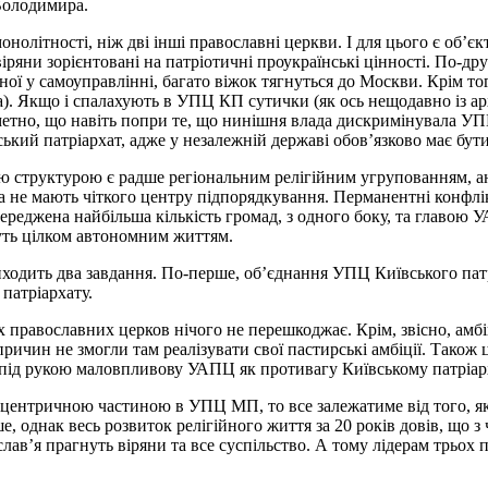
Володимира.
монолітності, ніж дві інші православні церкви. І для цього є об’
віряни зорієнтовані на патріотичні проукраїнські цінності. По-д
ї у самоуправлінні, багато віжок тягнуться до Москви. Крім тог
а). Якщо і спалахують в УПЦ КП сутички (як ось нещодавно із а
кметно, що навіть попри те, що нинішня влада дискримінувала У
ький патріархат, адже у незалежній державі обов’язково має бут
єю структурою є радше регіональним релігійним угрупованням, 
та не мають чіткого центру підпорядкування. Перманентні конф
середжена найбільша кількість громад, з одного боку, та главою
ивуть цілком автономним життям.
виходить два завдання. По-перше, об’єднання УПЦ Київського па
патріархату.
православних церков нічого не перешкоджає. Крім, звісно, амбі
ричин не змогли там реалізувати свої пастирські амбіції. Також 
и під рукою маловпливову УАПЦ як противагу Київському патріар
ентричною частиною в УПЦ МП, то все залежатиме від того, як 
 однак весь розвиток релігійного життя за 20 років довів, що з
лав’я прагнуть віряни та все суспільство. А тому лідерам трьох