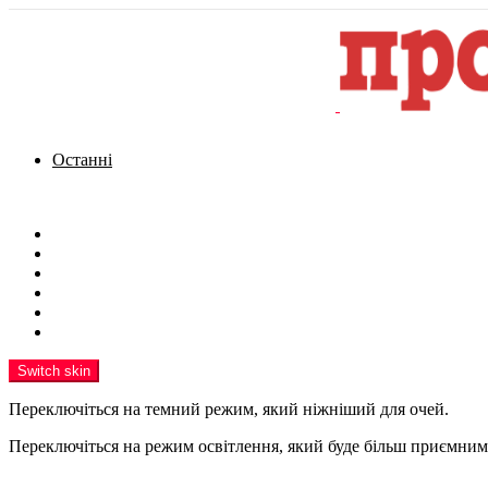
Останні
Menu
Новини
Політика
Кримінал
Фото
Надіслати новину
Реклама на сайті
Switch skin
Переключіться на темний режим, який ніжніший для очей.
Переключіться на режим освітлення, який буде більш приємним 
шукати