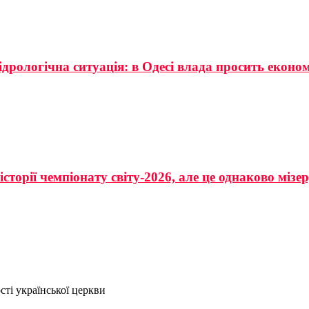
ідрологічна ситуація: в Одесі влада просить еконо
сторії чемпіонату світу-2026, але це однаково мізе
сті української церкви