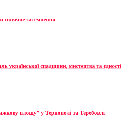
ти сонячне затемнення
аль української спадщини, мистецтва та єдності
ижкову площу” у Тернополі та Теребовлі