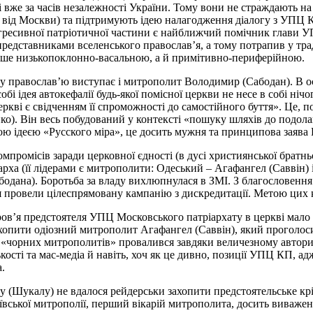
ті вже за часів незалежності України. Тому вони не страждають н
і від Москви) та підтримують ідею налагодження діалогу з УПЦ 
рогресивної патріотичної частини є найближчий помічник глави
представниками вселенського православ’я, а тому потрапив у тра
 лише низькопоклонно-васальною, а й примітивно-периферійною.
у православ’ю виступає і митрополит Володимир (Сабодан). В ост
і ідея автокефалії будь-якої помісної церкви не несе в собі нічо
ркві є свідченням її спроможності до самостійного буття». Це, по
ко). Він весь побудований у контексті «пошуку шляхів до подол
ою ідеєю «Русского міра», це досить мужня та принципова заява
промісів заради церковної єдності (в дусі християнської братнь
рха (її лідерами є митрополити: Одеський – Агафангел (Саввін) 
ана). Боротьба за владу вихлюпнулася в ЗМІ. З благословення 
провели цілеспрямовану кампанію з дискредитації. Метою цих к
ов’я предстоятеля УПЦ Московського патріархату в церкві мало
захопити одіозний митрополит Агафангел (Саввін), який проголос
ч «чорних митрополитів» провалився завдяки величезному авто
ькості та мас-медіа й навіть, хоч як це дивно, позиції УПЦ КП, 
.
у (Шукалу) не вдалося рейдерськи захопити предстоятельське кр
иївської митрополії, перший вікарій митрополита, досить виваже