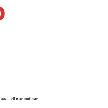
для очей в денний час.