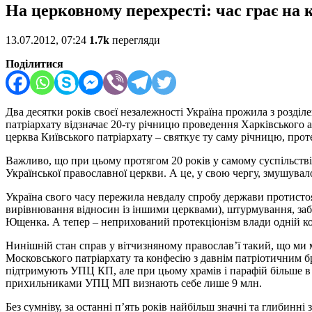
На церковному перехресті: час грає на 
13.07.2012, 07:24
1.7k
перегляди
Поділитися
Два десятки років своєї незалежності Україна прожила з розді
патріархату відзначає 20-ту річницю проведення Харківського 
церква Київського патріархату – святкує ту саму річницю, про
Важливо, що при цьому протягом 20 років у самому суспільстві 
Української православної церкви. А це, у свою чергу, змушува
Україна свого часу пережила невдалу спробу держави протисто
вирівнювання відносин із іншими церквами), штурмування, заба
Ющенка. А тепер – неприхований протекціонізм влади одній ко
Нинішній стан справ у вітчизняному православ’ї такий, що ми 
Московського патріархату та конфесію з давнім патріотичним б
підтримують УПЦ КП, але при цьому храмів і парафій більше 
прихильниками УПЦ МП визнають себе лише 9 млн.
Без сумніву, за останні п’ять років найбільш значні та глибинн