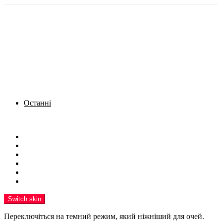
Останні
Menu
Новини
Політика
Кримінал
Фото
Надіслати новину
Реклама на сайті
Switch skin
Переключіться на темний режим, який ніжніший для очей.