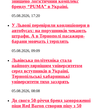
знищено логістичний комплекс
бренду “PUMA” в Україні.
05.08.2026, 17:20
У Львові перевірили кондиціонери в
автобусах: на порушників чекають
штрафи. А в Тернополі пасажири-
барани мовчать і терплять
05.08.2026, 09:09
Львівська політехніка стала
найпопулярнішим університетом
серед вступників в Україні.
Тернопільські хабарницькі
університети тихо заздрять
05.08.2026, 08:08
До свого 50-річчя бренд замороженої
піци Red Baron створив піцу з 50