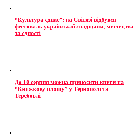
“Культура єднає”: на Світязі відбувся
фестиваль української спадщини, мистецтва
та єдності
До 10 серпня можна приносити книги на
“Книжкову площу” у Тернополі та
Теребовлі