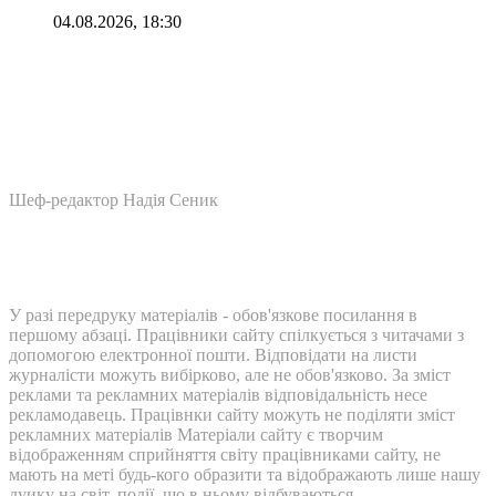
04.08.2026, 18:30
Шеф-редактор Надія Сеник
У разі передруку матеріалів - обов'язкове посилання в
першому абзаці. Працівники сайту спілкується з читачами з
допомогою електронної пошти. Відповідати на листи
журналісти можуть вибірково, але не обов'язково. За зміст
реклами та рекламних матеріалів відповідальність несе
рекламодавець. Працівнки сайту можуть не поділяти зміст
рекламних матеріалів Матеріали сайту є творчим
відображенням сприйняття світу працівниками сайту, не
мають на меті будь-кого образити та відображають лише нашу
дуику на світ, події, що в ньому відбуваються.