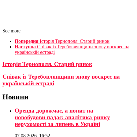
See more
Попередня
Історія Тернополя. Старий ринок
Наступна
Співак із Теребовлянщини знову воскрес на
українській естраді
Історія Тернополя. Старий ринок
Співак із Теребовлянщини знову воскрес на
українській естраді
Новини
Оренда дорожчає, а попит на
новобудови падає: аналітика ринку
нерухомості за липень в Україні
07.08.2026, 16:52