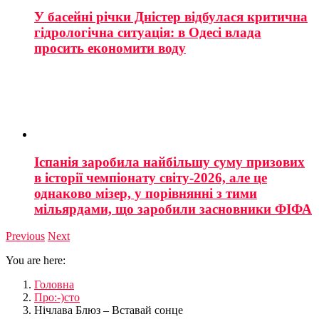
У басейні річки Дністер відбулася критична
гідрологічна ситуація: в Одесі влада
просить економити воду
Іспанія заробила найбільшу суму призових
в історії чемпіонату світу-2026, але це
однаково мізер, у порівнянні з тими
мільярдами, що заробили засновники ФІФА
Previous
Next
You are here:
Головна
Про:-)сто
Нічлава Блюз – Вставай сонце