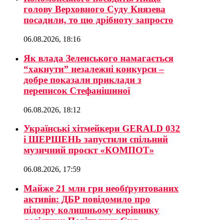
голову Верховного Суду Князева
посадили, то цю дрібноту запросто
06.08.2026, 18:16
Як влада Зеленського намагається
“хакнути” незалежні конкурси –
добре показали приклади з
переписок Стефанішиної
06.08.2026, 18:12
Українські хітмейкери GERALD 032
і ШЕРШЕНЬ запустили спільний
музичний проєкт «КОМПОТ»
06.08.2026, 17:59
Майже 21 млн грн необґрунтованих
активів: ДБР повідомило про
підозру колишньому керівнику