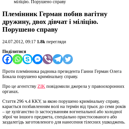
міліцію. Порушено справу
Племінник Герман побив вагітну
дружину, двох дівчат і міліцію.
Порушено справу
24.07.2012, 09:17
1.8k
перегляди
Поділитися
Проти племінника радника президента Ганни Герман Олега
Бокала порушено кримінальну справу.
Про це агентству
ZIK
повідомили джерела у правоохоронних
органах.
Стаття 296 ч.4 ККУ, за якою порушено кримінальну справу,
карається позбавленням волі на термін від трьох до семи років
– це хуліганство із застосуванням вогнепальної або холодної
зброї чи іншого предмета, спеціально пристосованого або
заздалегідь заготовленого для нанесення тілесних ушкоджень.