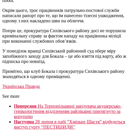
побої.
Окрім цього, троє працівників патрульно-постової служби
написали рапорт про те, що їм нанесено тілесні ушкодження,
одному з них накладено шви на обличчя.
Попри це, прокуратура Сихівського району досі не порушила
кримінальну справу за фактом нападу на працівника міліції
при виконанні службових обов’язків.
У понеділок вранці Сихівський районний суд обере міру
запобіжного заходу для Бокала – це або взяття під варту, або ж
підписка про невиїзд.
Примітно, що клуб Бокала і прокуратура Сихівського району
знаходяться в одному приміщенні.
Українська Правда
See more
Попередня
На Тернопільщині завідувача акушерсько-
генікологічним відділенням райлікарні притягнуто за
корупцію
Наступна
28 липня в пабі “Хмільне Щастя” відбудеться
виступ гурту “ПЕСТИЦИДИ”