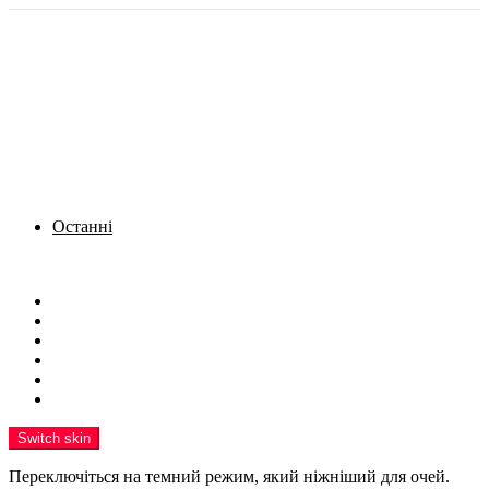
Останні
Menu
Новини
Політика
Кримінал
Фото
Надіслати новину
Реклама на сайті
Switch skin
Переключіться на темний режим, який ніжніший для очей.