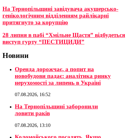
На Тернопільщині завідувача акушерсько-
генікологічним відділенням райлікарні
притягнуто за корупцію
28 липня в пабі “Хмільне Щастя” відбудеться
виступ гурту “ПЕСТИЦИДИ”
Новини
Оренда дорожчає, а попит на
новобудови падає: аналітика ринку
нерухомості за липень в Україні
07.08.2026, 16:52
На Тернопільщині заборонили
ловити раків
07.08.2026, 13:10
Коломойського посадять. Якщо