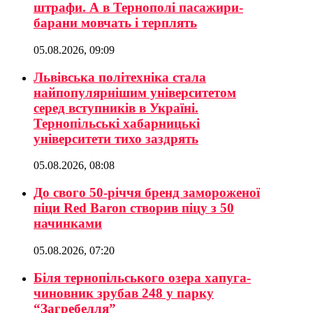
штрафи. А в Тернополі пасажири-
барани мовчать і терплять
05.08.2026, 09:09
Львівська політехніка стала
найпопулярнішим університетом
серед вступників в Україні.
Тернопільські хабарницькі
університети тихо заздрять
05.08.2026, 08:08
До свого 50-річчя бренд замороженої
піци Red Baron створив піцу з 50
начинками
05.08.2026, 07:20
Біля тернопільського озера хапуга-
чиновник зрубав 248 у парку
“Загребелля”