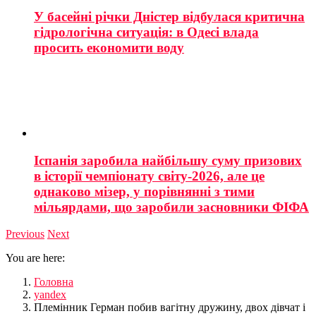
У басейні річки Дністер відбулася критична
гідрологічна ситуація: в Одесі влада
просить економити воду
Іспанія заробила найбільшу суму призових
в історії чемпіонату світу-2026, але це
однаково мізер, у порівнянні з тими
мільярдами, що заробили засновники ФІФА
Previous
Next
You are here:
Головна
yandex
Племінник Герман побив вагітну дружину, двох дівчат і