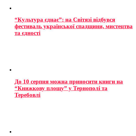
“Культура єднає”: на Світязі відбувся
фестиваль української спадщини, мистецтва
та єдності
До 10 серпня можна приносити книги на
“Книжкову площу” у Тернополі та
Теребовлі