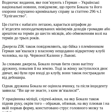
Водночас видання, яке пов’язують з Герман – Українські
національні новини, повідомляє, що проти Бокала та його
охорони порушено кримінальну справу за статтею 296 ч.1
“Хуліганство”.
Ця стаття є набагато легшою, карається штрафом до
п’ятдесяти неоподатковуваних мінімумів доходів громадян або
арештом на термін до шести місяців, або обмеженням волі на
термін до трьох років.
Джерела ZIK також повідомляють, що бійка з племінником
Герман зав’язалася у власному нещодавно відкритому клубі
чоловіка, на пр. Червоної Калини у Львові.
За словами джерела, Бокало почав бити свою вагітну
дружину, повалив її на землю. Тоді за жінку заступилося двоє
дівчат, які були при вході до клубу, вони також постраждали
від дебошира.
Однак дружина Бокала не оцінила вчинку, та після інциденту
заявила: “Ви ще не знаєте, з ким зв’язалися!”.
У працівника міліції, слідчої-жінки, на яку Бокало також
підняв руку, окрім того – ображав, обзивав, на яку плював і на
якій порвав форму, констатовано струс головного мозку та