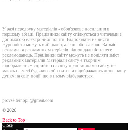
У разі передруку матеріалів - обов'язкове посилання в
першому абзаці. Працівники сайту спілкується з читачами з
допомогою електронної пошти. Відповідати на листи
журналісти можуть вибірково, але не обов'язково. За зміст
реклами та рекламних матеріалів відповідальність несе
рекламодавець. Працівнки сайту можуть не поділяти зміст
рекламних матеріалів Матеріали сайту є творчим
відображенням сприйняття світу працівниками сайту, не
мають на меті будь-кого образити та відображають лише нашу
дуику на світ, події, що в ньому відбуваються.
Контакти:
provse.ternopil@gmail.com
© 2026
Back to Top
Close