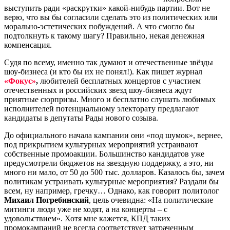
выступить ради «раскрутки» какой-нибудь партии. Вот не
верю, что вы бы согласили сделать это из политических или
морально-эстетических побуждений. А что смогло бы
подтолкнуть к такому шагу? Правильно, некая денежная
компенсация.
Судя по всему, именно так думают и отечественные звёзды
шоу-бизнеса (и кто бы их не понял!). Как пишет журнал
«Фокус»
,
любителей бесплатных концертов с участием
отечественных и российских звезд шоу-бизнеса ждут
приятные сюрпризы. Много и бесплатно слушать любимых
исполнителей потенциальному электорату предлагают
кандидаты в депутаты Рады нового созыва.
До официального начала кампании они «под шумок», вернее,
под прикрытием культурных мероприятий устраивают
собственные промоакции. Большинство кандидатов уже
предусмотрели бюджетов на звездную поддержку, а это, ни
много ни мало, от 50 до 500 тыс. долларов. Казалось бы, зачем
политикам устраивать культурные мероприятия? Раздали бы
всем, ну например, гречку… Однако, как говорит политолог
Михаил Погребинский
, цель очевидна: «На политические
митинги люди уже не ходят, а на концерты – с
удовольствием». Хотя мне кажется, КПД таких
промокампаний не всегда соответствует затраченным