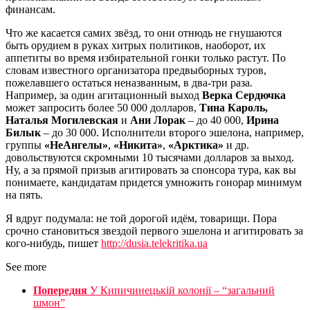
финансам.
Что же касается самих звёзд, то они отнюдь не гнушаются
быть орудием в руках хитрых политиков, наоборот, их
аппетиты во время избирательной гонки только растут. По
словам известного организатора предвыборных туров,
пожелавшего остаться неназванным, в два-три раза.
Например, за один агитационный выход
Верка Сердючка
может запросить более 50 000 долларов,
Тина Кароль,
Наталья Могилевская
и
Ани Лорак
– до 40 000,
Ирина
Билык
– до 30 000. Исполнители второго эшелона, например,
группы
«НеАнгелы»
,
«Никита»
,
«Арктика»
и др.
довольствуются скромными 10 тысячами долларов за выход.
Ну, а за прямой призыв агитировать за спонсора тура, как вы
понимаете, кандидатам придется умножить гонорар минимум
на пять.
Я вдруг подумала: не той дорогой идём, товарищи. Пора
срочно становиться звездой первого эшелона и агитировать за
кого-нибудь, пишет
http://dusia.telekritika.ua
See more
Попередня
У Кипичинецькій колонії – “загальний
шмон”