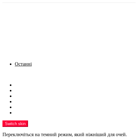
Останні
Menu
Новини
Політика
Кримінал
Фото
Надіслати новину
Реклама на сайті
Switch skin
Переключіться на темний режим, який ніжніший для очей.