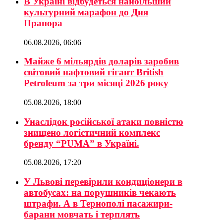
В Україні відбудеться найбільший
культурний марафон до Дня
Прапора
06.08.2026, 06:06
Майже 6 мільярдів доларів заробив
світовий нафтовий гігант British
Petroleum за три місяці 2026 року
05.08.2026, 18:00
Унаслідок російської атаки повністю
знищено логістичний комплекс
бренду “PUMA” в Україні.
05.08.2026, 17:20
У Львові перевірили кондиціонери в
автобусах: на порушників чекають
штрафи. А в Тернополі пасажири-
барани мовчать і терплять