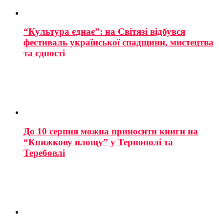
“Культура єднає”: на Світязі відбувся
фестиваль української спадщини, мистецтва
та єдності
До 10 серпня можна приносити книги на
“Книжкову площу” у Тернополі та
Теребовлі