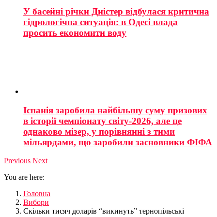
У басейні річки Дністер відбулася критична
гідрологічна ситуація: в Одесі влада
просить економити воду
Іспанія заробила найбільшу суму призових
в історії чемпіонату світу-2026, але це
однаково мізер, у порівнянні з тими
мільярдами, що заробили засновники ФІФА
Previous
Next
You are here:
Головна
Вибори
Скільки тисяч доларів “викинуть” тернопільські