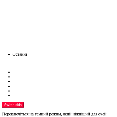
Останні
Menu
Новини
Політика
Кримінал
Фото
Надіслати новину
Реклама на сайті
Switch skin
Переключіться на темний режим, який ніжніший для очей.