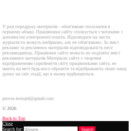
У разі передруку матеріалів - обов'язкове посилання в
першому абзаці. Працівники сайту спілкується з читачами з
допомогою електронної пошти. Відповідати на листи
журналісти можуть вибірково, але не обов'язково. За зміст
реклами та рекламних матеріалів відповідальність несе
рекламодавець. Працівнки сайту можуть не поділяти зміст
рекламних матеріалів Матеріали сайту є творчим
відображенням сприйняття світу працівниками сайту, не
мають на меті будь-кого образити та відображають лише нашу
дуику на світ, події, що в ньому відбуваються.
Контакти:
provse.ternopil@gmail.com
© 2026
Back to Top
Close
Search for:
Search