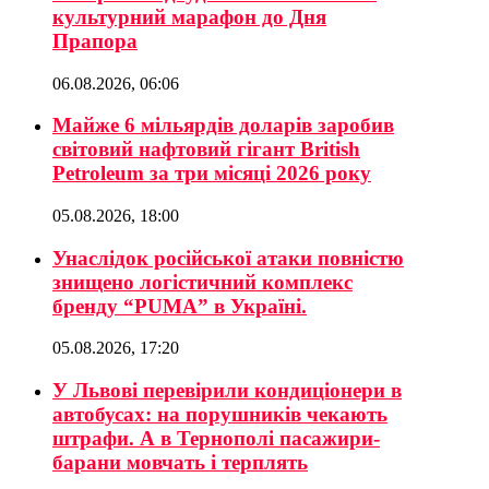
культурний марафон до Дня
Прапора
06.08.2026, 06:06
Майже 6 мільярдів доларів заробив
світовий нафтовий гігант British
Petroleum за три місяці 2026 року
05.08.2026, 18:00
Унаслідок російської атаки повністю
знищено логістичний комплекс
бренду “PUMA” в Україні.
05.08.2026, 17:20
У Львові перевірили кондиціонери в
автобусах: на порушників чекають
штрафи. А в Тернополі пасажири-
барани мовчать і терплять