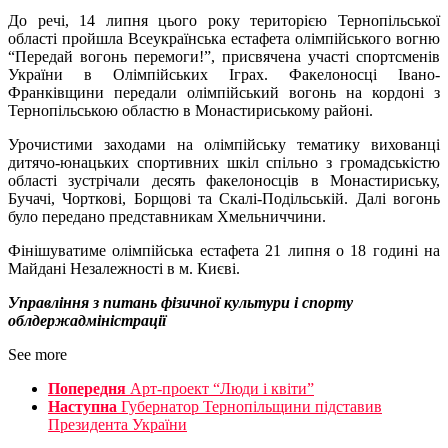
До речі, 14 липня цього року територією Тернопільської
області пройшла Всеукраїнська естафета олімпійського вогню
“Передай вогонь перемоги!”, присвячена участі спортсменів
України в Олімпійських Іграх. Факелоносці Івано-
Франківщини передали олімпійський вогонь на кордоні з
Тернопільською областю в Монастириському районі.
Урочистими заходами на олімпійську тематику вихованці
дитячо-юнацьких спортивних шкіл спільно з громадськістю
області зустрічали десять факелоносців в Монастириську,
Бучачі, Чорткові, Борщові та Скалі-Подільській. Далі вогонь
було передано представникам Хмельниччини.
Фінішуватиме олімпійська естафета 21 липня о 18 годині на
Майдані Незалежності в м. Києві.
Управління з питань фізичної культури і спорту
облдержадміністрації
See more
Попередня
Арт-проект “Люди і квіти”
Наступна
Губернатор Тернопільщини підставив
Президента України