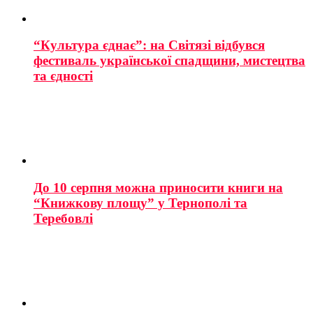
“Культура єднає”: на Світязі відбувся
фестиваль української спадщини, мистецтва
та єдності
До 10 серпня можна приносити книги на
“Книжкову площу” у Тернополі та
Теребовлі