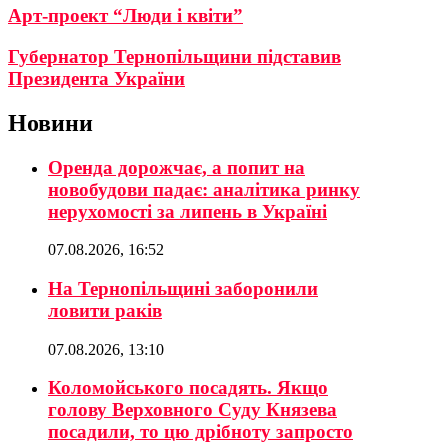
Арт-проект “Люди і квіти”
Губернатор Тернопільщини підставив
Президента України
Новини
Оренда дорожчає, а попит на
новобудови падає: аналітика ринку
нерухомості за липень в Україні
07.08.2026, 16:52
На Тернопільщині заборонили
ловити раків
07.08.2026, 13:10
Коломойського посадять. Якщо
голову Верховного Суду Князева
посадили, то цю дрібноту запросто