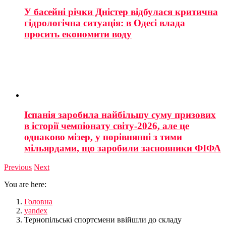
У басейні річки Дністер відбулася критична
гідрологічна ситуація: в Одесі влада
просить економити воду
Іспанія заробила найбільшу суму призових
в історії чемпіонату світу-2026, але це
однаково мізер, у порівнянні з тими
мільярдами, що заробили засновники ФІФА
Previous
Next
You are here:
Головна
yandex
Тернопільські спортсмени ввійшли до складу