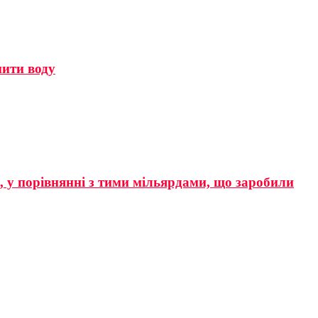
мити воду
р, у порівнянні з тими мільярдами, що заробили