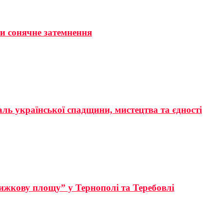
ти сонячне затемнення
аль української спадщини, мистецтва та єдності
ижкову площу” у Тернополі та Теребовлі