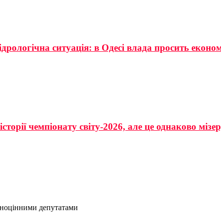
ідрологічна ситуація: в Одесі влада просить еконо
сторії чемпіонату світу-2026, але це однаково мізе
вноцінними депутатами