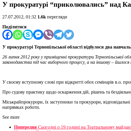
У прокуратурі “приколювались” над Ка
27.07.2012, 01:32
1.6k
перегляди
Поділитися
У прокуратурі Тернопільської області відбулося два навчал
26 липня 2012 року у приміщенні прокуратури Тернопільської об
законодавства під час виборчого процесу, а на іншому – йшлося 
У своєму вступному слові при відкритті обох семінарів в.о. п
Про судову практику щодо оскарження дій, рішень та бездіяль
Міськрайпрокурори, їх заступники та прокурори, відповідальн
напрямках роботи.
See more
Попередня
Сьогодні о 19 годині на Театральному майдан