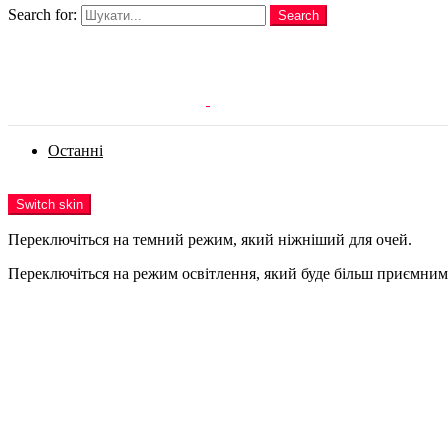
Search for:
Search
Login
Останні
Menu
Switch skin
Переключіться на темний режим, який ніжніший для очей.
Переключіться на режим освітлення, який буде більш приємним 
Login