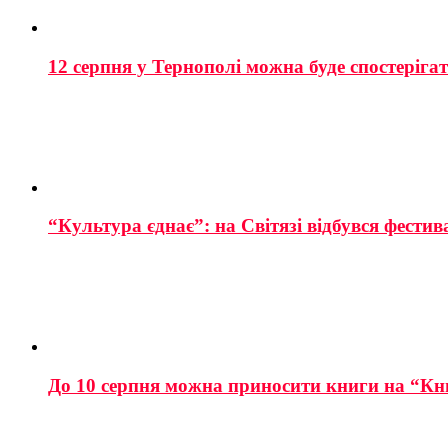
12 серпня у Тернополі можна буде спостеріга
“Культура єднає”: на Світязі відбувся фестив
До 10 серпня можна приносити книги на “Кн