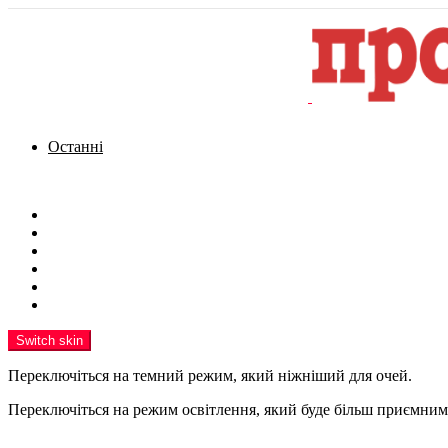
Останні
Menu
Новини
Політика
Кримінал
Фото
Надіслати новину
Реклама на сайті
Switch skin
Переключіться на темний режим, який ніжніший для очей.
Переключіться на режим освітлення, який буде більш приємним 
шукати