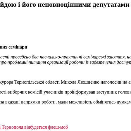
йдою і його неповноцінними депутатами
ьних семінари
ласті проведено два навчально-практичні семінарські заняття, н
про проблемні питання організації роботи із забезпечення доступу
рокурора Тернопільської області Микола Люшненко наголосив на а
ності виборчих комісій учасників проінформував заступник голо
і за вказані напрямки роботи, мали можливість обмінятись думк
і Тернополя відбудеться флеш-моб