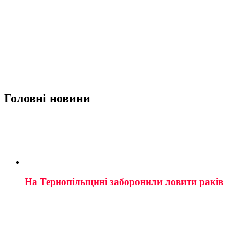
Головні новини
На Тернопільщині заборонили ловити раків