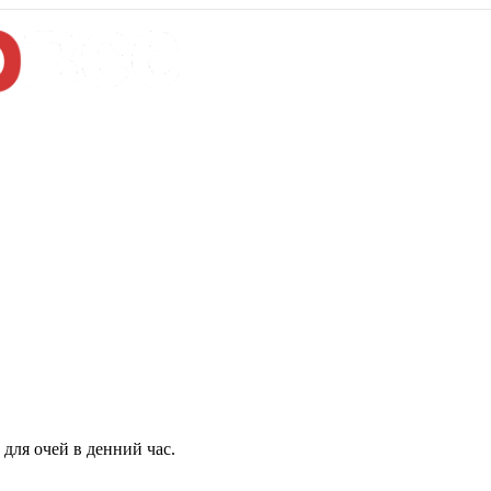
для очей в денний час.