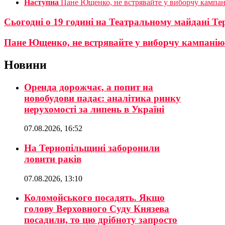
Наступна
Пане Ющенко, не встрявайте у виборчу кампан
Сьогодні о 19 годині на Театральному майдані Т
Пане Ющенко, не встрявайте у виборчу кампанію
Новини
Оренда дорожчає, а попит на
новобудови падає: аналітика ринку
нерухомості за липень в Україні
07.08.2026, 16:52
На Тернопільщині заборонили
ловити раків
07.08.2026, 13:10
Коломойського посадять. Якщо
голову Верховного Суду Князева
посадили, то цю дрібноту запросто