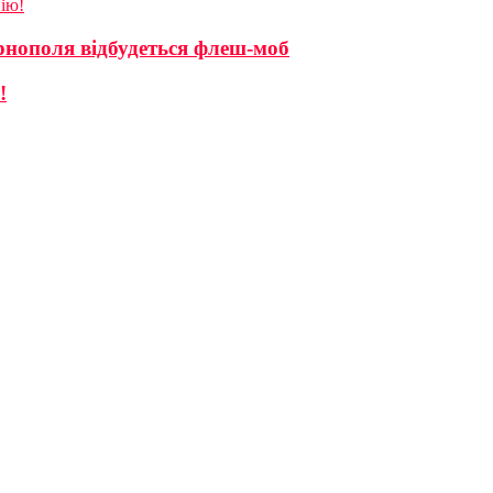
ію!
ернополя відбудеться флеш-моб
!