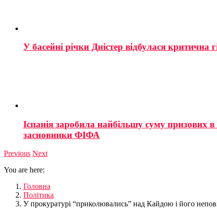
У басейні річки Дністер відбулася критична г
Іспанія заробила найбільшу суму призових в і
засновники ФІФА
Previous
Next
You are here:
Головна
Політика
У прокуратурі “приколювались” над Кайдою і його непо