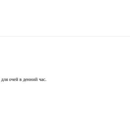
для очей в денний час.