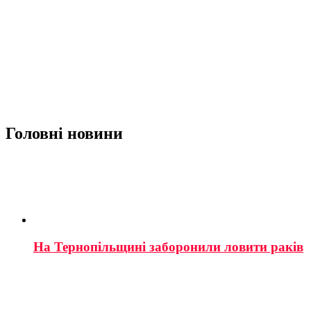
Головні новини
На Тернопільщині заборонили ловити раків