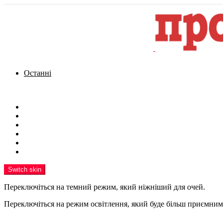
Останні
Menu
Новини
Політика
Кримінал
Фото
Надіслати новину
Реклама на сайті
Switch skin
Переключіться на темний режим, який ніжніший для очей.
Переключіться на режим освітлення, який буде більш приємним 
шукати