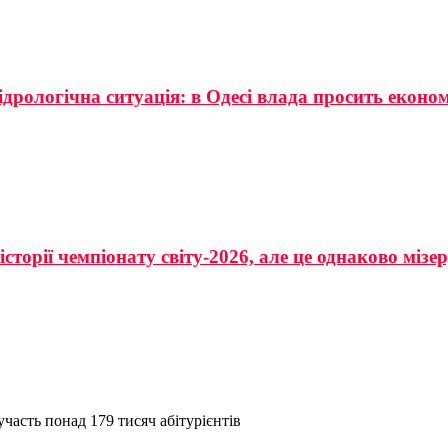
ідрологічна ситуація: в Одесі влада просить еконо
сторії чемпіонату світу-2026, але це однаково мізе
часть понад 179 тисяч абітурієнтів