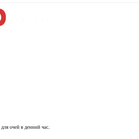
для очей в денний час.