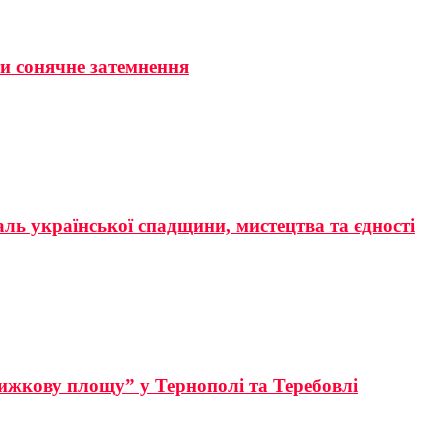
ти сонячне затемнення
аль української спадщини, мистецтва та єдності
ижкову площу” у Тернополі та Теребовлі