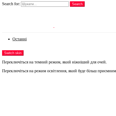
Search for:
Search
Login
Останні
Menu
Switch skin
Переключіться на темний режим, який ніжніший для очей.
Переключіться на режим освітлення, який буде більш приємним 
Login