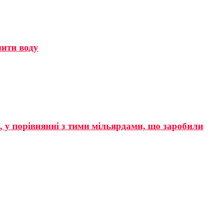
мити воду
р, у порівнянні з тими мільярдами, що заробили