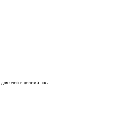
для очей в денний час.