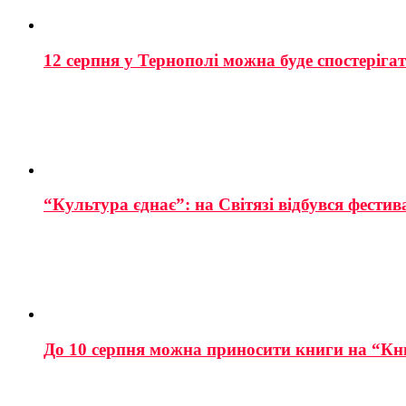
12 серпня у Тернополі можна буде спостеріга
“Культура єднає”: на Світязі відбувся фестив
До 10 серпня можна приносити книги на “Кн