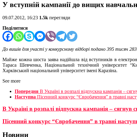
У вступній кампанії до вищих навчальни
09.07.2012, 16:23
1.5k
перегляди
Поділитися
До вишів для участі у конкурсному відборі подано 395 тисяч 283
Майже кожна шоста заява надійшла від вступників в електрон
Тараса Шевченка, Національний технічний університет “Киї
Харківський національний університет імені Каразіна.
See more
Попередня
В Україні в розпалі відпускна кампанія – ся
Наступна
Пісенний конкурс “Євробачення” в травні нас
В Україні в розпалі відпускна кампанія – сягнув
Пісенний конкурс “Євробачення” в травні насту
Новини