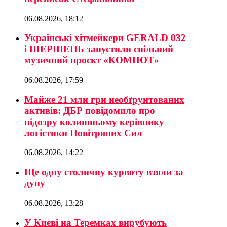
06.08.2026, 18:12
Українські хітмейкери GERALD 032
і ШЕРШЕНЬ запустили спільний
музичний проєкт «КОМПОТ»
06.08.2026, 17:59
Майже 21 млн грн необґрунтованих
активів: ДБР повідомило про
підозру колишньому керівнику
логістики Повітряних Сил
06.08.2026, 14:22
Ще одну столичну курвоту взяли за
дупу
06.08.2026, 13:28
У Києві на Теремках вирубують