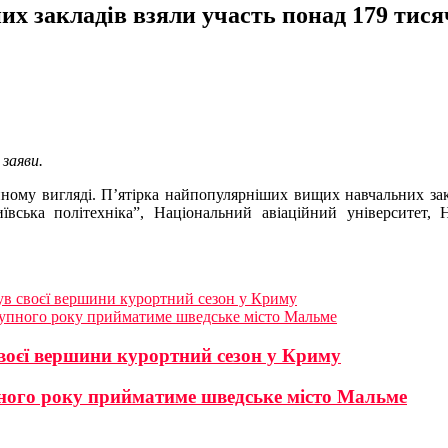
х закладів взяли участь понад 179 тисяч
 заяви.
ному вигляді. П’ятірка найпопулярніших вищих навчальних закл
вська політехніка”, Національний авіаційний університет, 
гнув своєї вершини курортний сезон у Криму
тупного року прийматиме шведське місто Мальме
 своєї вершини курортний сезон у Криму
пного року прийматиме шведське місто Мальме