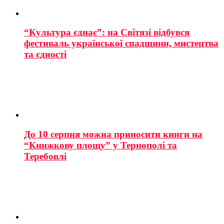
“Культура єднає”: на Світязі відбувся
фестиваль української спадщини, мистецтва
та єдності
До 10 серпня можна приносити книги на
“Книжкову площу” у Тернополі та
Теребовлі