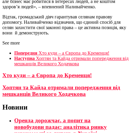
але бізнес має робитися в інтересах людей, а не коштом
здоров’я людей», – впевнений Наливайченко.
Відтак, громадський діяч гарантував селянам правову
допомогу. Наливайченко відзначив, що єдиний спосіб для
селян захистити свої законні права – це активна позиція, яку
вони й демонструють.
See more
Попередня
Хто куди – а Європа до Кременця!
Наступна
Хоптян та Кайда отримали попередження від
мешканців Великого Ходачкова
Хто куди – а Європа до Кременця!
Хоптян та Кайда отримали попередження від
мешканців Великого Ходачкова
Новини
Оренда дорожчає, а попит на
новобудови падає: аналітика ринку