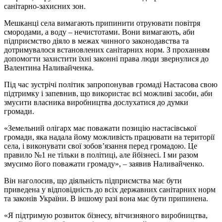
санітарно-захисних зон.
Мешканці села вимагають припинити отруювати повітря
смородами, а воду – нечистотами. Вони вимагають, аби
підприємство діяло в межах чинного законодавства та
дотримувалося встановлених санітарних норм. З проханням
допомогти захистити їхні законні права люди звернулися до
Валентина Наливайченка.
Під час зустрічі політик запропонував громаді Настасова свою
підтримку і запевнив, що використає всі можливі засоби, аби
змусити власника виробництва дослухатися до думки
громади.
«Земельний олігарх має поважати позицію настасівської
громади, яка надала йому можливість працювати на території
села, і виконувати свої зобов’язання перед громадою. Це
правило №1 не тільки в політиці, але йбізнесі. І ми разом
змусимо його поважати громаду», – заявив Наливайченко.
Він наголосив, що діяльність підприємства має бути
приведена у відповідність до всіх державних санітарних норм
та законів України. В іншому разі вона має бути припинена.
«Я підтримую розвиток бізнесу, вітчизняного виробництва,