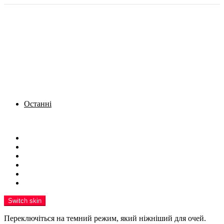
Останні
Menu
Новини
Політика
Кримінал
Фото
Надіслати новину
Реклама на сайті
Switch skin
Переключіться на темний режим, який ніжніший для очей.