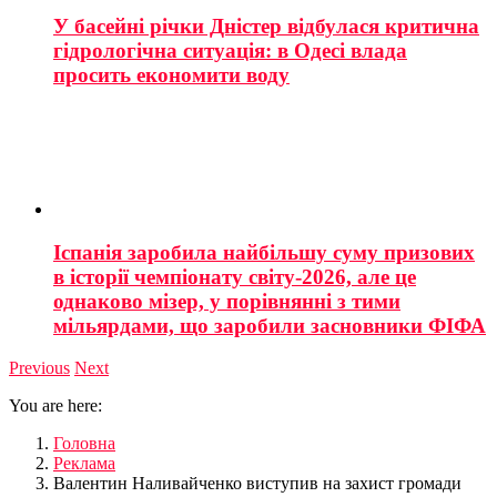
У басейні річки Дністер відбулася критична
гідрологічна ситуація: в Одесі влада
просить економити воду
Іспанія заробила найбільшу суму призових
в історії чемпіонату світу-2026, але це
однаково мізер, у порівнянні з тими
мільярдами, що заробили засновники ФІФА
Previous
Next
You are here:
Головна
Реклама
Валентин Наливайченко виступив на захист громади