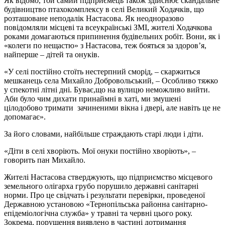
Як відомо, той самий підприємець також здійснює скандальне
будівництво птахокомплексу в селі Великий Ходачків, що
розташоване неподалік Настасова. Як неодноразово
повідомляли місцеві та всеукраїнські ЗМІ, жителі Ходачкова
роками домагаються припинення будівельних робіт. Вони, як і
«колеги по нещастю» з Настасова, теж бояться за здоров’я,
найперше – дітей та онуків.
«У селі постійно стоїть нестерпний сморід, – скаржиться
мешканець села Михайло Добровольський, – Особливо тяжко
у спекотні літні дні. Буває,що на вулицю неможливо вийти.
Аби було чим дихати принаймні в хаті, ми змушені
цілодобово тримати зачиненими вікна і двері, але навіть це не
допомагає».
За його словами, найбільше страждають старі люди і діти.
«Діти в селі хворіють. Мої онуки постійно хворіють», –
говорить пан Михайло.
Жителі Настасова стверджують, що підприємство місцевого
земельного олігарха грубо порушило державні санітарні
норми. Про це свідчать і результати перевірки, проведеної
Державною установою «Тернопільська районна санітарно-
епідеміологічна служба» у травні та червні цього року.
Зокрема, порушення виявлено в частині дотримання