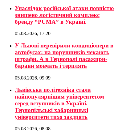
Унаслідок російської атаки повністю
знищено логістичний комплекс
бренду “PUMA” в Україні.
05.08.2026, 17:20
У Львові перевірили кондиціонери в
автобусах: на порушників чекають
штрафи. А в Тернополі пасажири-
барани мовчать і терплять
05.08.2026, 09:09
Львівська політехніка стала
найпопулярнішим університетом
серед вступників в Україні.
Тернопільські хабарницькі
університети тихо заздрять
05.08.2026, 08:08