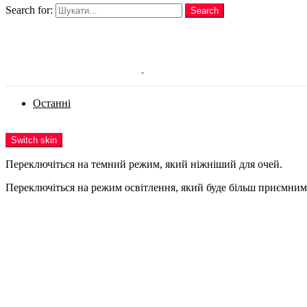
Search for:
Search
Login
Останні
Menu
Switch skin
Переключіться на темний режим, який ніжніший для очей.
Переключіться на режим освітлення, який буде більш приємним 
Login