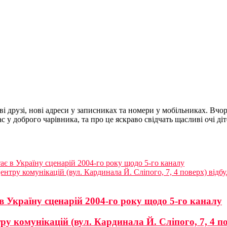
ві друзі, нові адреси у записниках та номери у мобільниках. Вч
 у доброго чарівника, та про це яскраво свідчать щасливі очі діт
ає в Україну сценарій 2004-го року щодо 5-го каналу
нтру комунікацій (вул. Кардинала Й. Сліпого, 7, 4 поверх) відбу
 Україну сценарій 2004-го року щодо 5-го каналу
ру комунікацій (вул. Кардинала Й. Сліпого, 7, 4 п