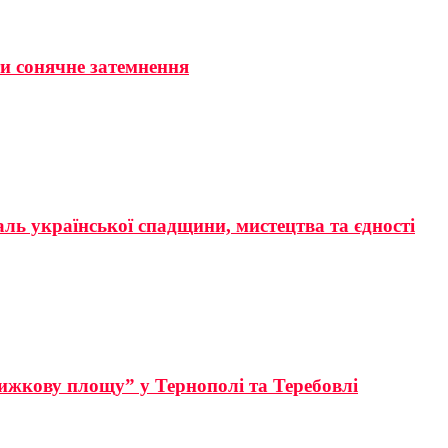
ти сонячне затемнення
аль української спадщини, мистецтва та єдності
ижкову площу” у Тернополі та Теребовлі