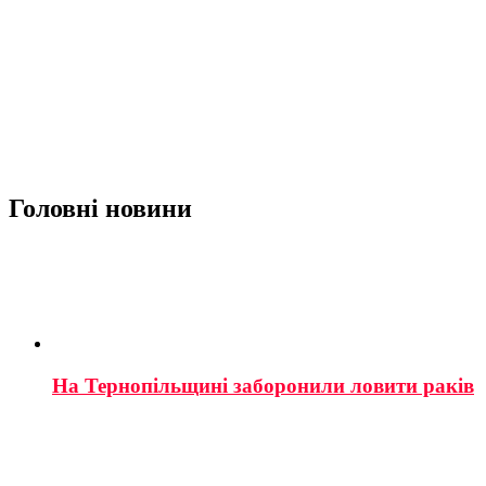
Головні новини
На Тернопільщині заборонили ловити раків