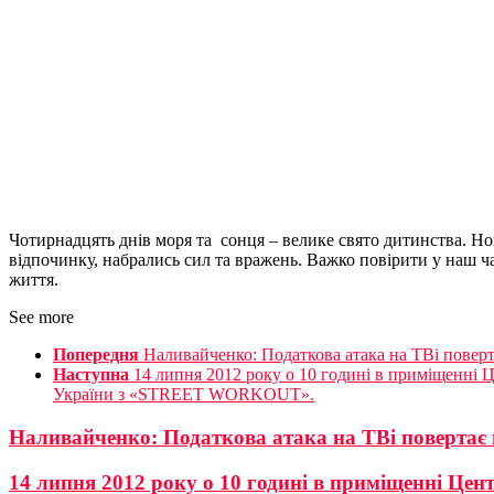
Чотирнадцять днів моря та сонця – велике свято дитинства. Но
відпочинку, набрались сил та вражень. Важко повірити у наш час
життя.
See more
Попередня
Наливайченко: Податкова атака на ТВі поверт
Наступна
14 липня 2012 року о 10 годині в приміщенні Це
України з «STREET WORKOUT».
Наливайченко: Податкова атака на ТВі повертає в
14 липня 2012 року о 10 годині в приміщенні Цент