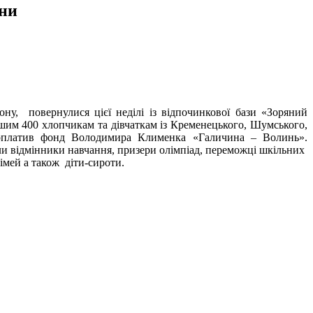
ини
ону, повернулися цієї неділі із відпочинкової бази «Зоряний
ншим 400 хлопчикам та дівчаткам із Кременецького, Шумського,
 оплатив фонд Володимира Клименка «Галичина – Волинь».
али відмінники навчання, призери олімпіад, переможці шкільних
сімей а також діти-сироти.