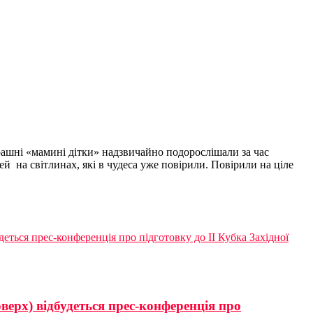
орашні «мамині дітки» надзвичайно подорослішали за час
ей на світлинах, які в чудеса уже повірили. Повірили на ціле
деться прес-конференція про підготовку до ІІ Кубка Західної
оверх) відбудеться прес-конференція про