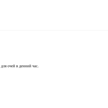
для очей в денний час.