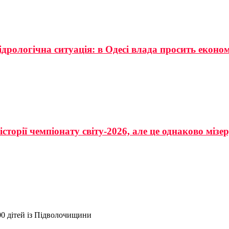
ідрологічна ситуація: в Одесі влада просить еконо
сторії чемпіонату світу-2026, але це однаково мізе
0 дітей із Підволочищини