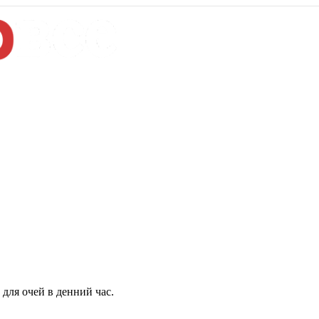
для очей в денний час.