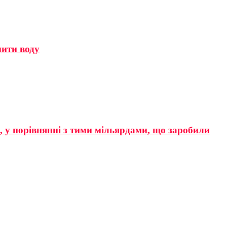
мити воду
р, у порівнянні з тими мільярдами, що заробили