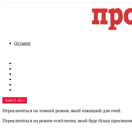
Останні
Menu
Новини
Політика
Кримінал
Фото
Надіслати новину
Реклама на сайті
Switch skin
Переключіться на темний режим, який ніжніший для очей.
Переключіться на режим освітлення, який буде більш приємним 
шукати