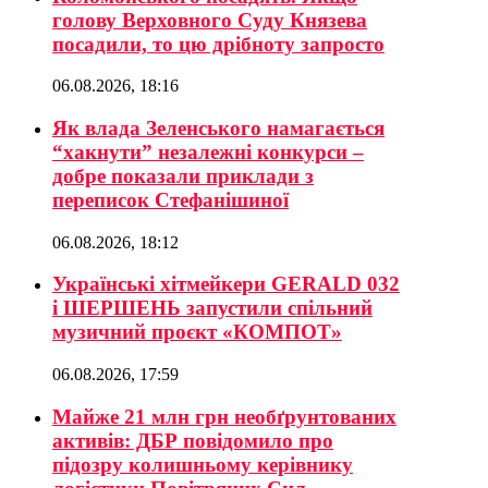
голову Верховного Суду Князева
посадили, то цю дрібноту запросто
06.08.2026, 18:16
Як влада Зеленського намагається
“хакнути” незалежні конкурси –
добре показали приклади з
переписок Стефанішиної
06.08.2026, 18:12
Українські хітмейкери GERALD 032
і ШЕРШЕНЬ запустили спільний
музичний проєкт «КОМПОТ»
06.08.2026, 17:59
Майже 21 млн грн необґрунтованих
активів: ДБР повідомило про
підозру колишньому керівнику