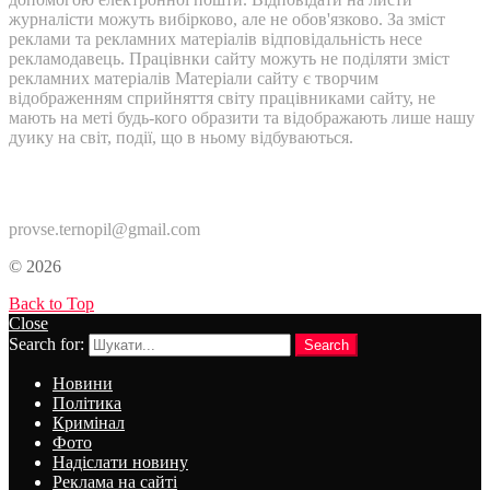
журналісти можуть вибірково, але не обов'язково. За зміст
реклами та рекламних матеріалів відповідальність несе
рекламодавець. Працівнки сайту можуть не поділяти зміст
рекламних матеріалів Матеріали сайту є творчим
відображенням сприйняття світу працівниками сайту, не
мають на меті будь-кого образити та відображають лише нашу
дуику на світ, події, що в ньому відбуваються.
Контакти:
provse.ternopil@gmail.com
© 2026
Back to Top
Close
Search for:
Search
Новини
Політика
Кримінал
Фото
Надіслати новину
Реклама на сайті