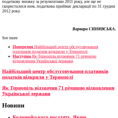
податкову знижку за результатами 2011 року, але ще не
скористалися ним, податкова приймає декларації по 31 грудня
2012 року.
Варвара СИНЯВСЬКА.
See more
Попередня
Найбільший центр обслуговування
платників податків відкрили у Тернополі
Наступна
Як Тернопіль відзначив 71 річницю
відновлення Української держави
Найбільший центр обслуговування платників
податків відкрили у Тернополі
Як Тернопіль відзначив 71 річницю відновлення
Української держави
Новини
Коломойського посадять. Якщо