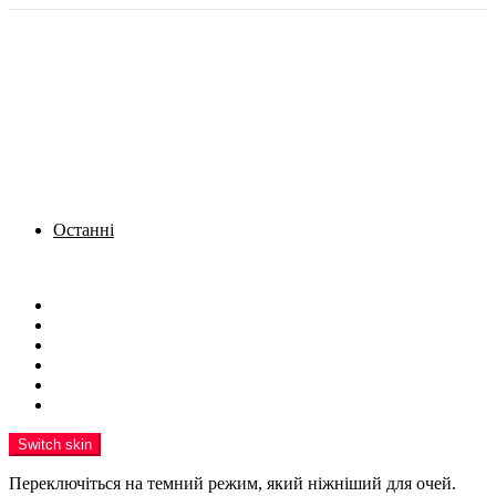
Останні
Menu
Новини
Політика
Кримінал
Фото
Надіслати новину
Реклама на сайті
Switch skin
Переключіться на темний режим, який ніжніший для очей.