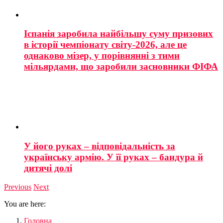
Іспанія заробила найбільшу суму призових
в історії чемпіонату світу-2026, але це
однаково мізер, у порівнянні з тими
мільярдами, що заробили засновники ФІФА
У його руках – відповідальність за
українську армію. У її руках – бандура й
дитячі долі
Previous
Next
You are here:
Головна