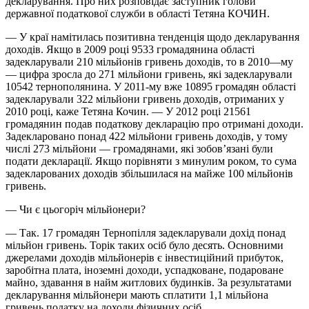
декларування. Про них розповідає заступник голови
державної податкової служби в області Тетяна КОЧИН.
— У краї намітилась позитивна тенденція щодо декларування
доходів. Якщо в 2009 році 9533 громадянина області
задекларували 210 мільйонів гривень доходів, то в 2010—му
— цифра зросла до 271 мільйони гривень, які задекларували
10542 тернополянина. У 2011-му вже 10895 громадян області
задекларували 322 мільйони гривень доходів, отриманих у
2010 році, каже Тетяна Кочин. — У 2012 році 21561
громадянин подав податкову декларацію про отримані доходи.
Задекларовано понад 422 мільйони гривень доходів, у тому
числі 273 мільйони — громадянами, які зобов’язані були
подати декларації. Якщо порівняти з минулим роком, то сума
задекларованих доходів збільшилася на майже 100 мільйонів
гривень.
— Чи є цьогоріч мільйонери?
— Так. 17 громадян Тернопілля задекларували дохід понад
мільйон гривень. Торік таких осіб було десять. Основними
джерелами доходів мільйонерів є інвестиційний прибуток,
заробітна плата, іноземні доходи, успадковане, подароване
майно, здавання в найм житлових будинків. За результатами
декларування мільйонери мають сплатити 1,1 мільйона
гривень податку на доходи фізичних осіб.