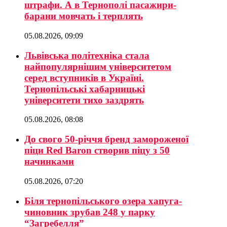
штрафи. А в Тернополі пасажири-
барани мовчать і терплять
05.08.2026, 09:09
Львівська політехніка стала
найпопулярнішим університетом
серед вступників в Україні.
Тернопільські хабарницькі
університети тихо заздрять
05.08.2026, 08:08
До свого 50-річчя бренд замороженої
піци Red Baron створив піцу з 50
начинками
05.08.2026, 07:20
Біля тернопільського озера хапуга-
чиновник зрубав 248 у парку
“Загребелля”