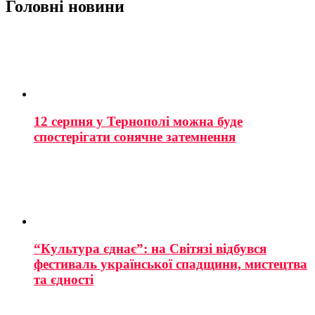
Головні новини
12 серпня у Тернополі можна буде
спостерігати сонячне затемнення
“Культура єднає”: на Світязі відбувся
фестиваль української спадщини, мистецтва
та єдності