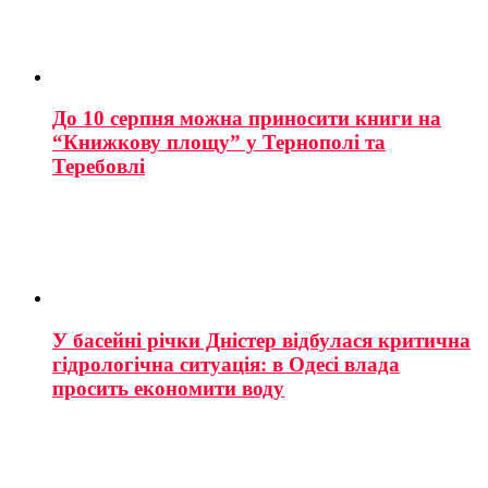
До 10 серпня можна приносити книги на
“Книжкову площу” у Тернополі та
Теребовлі
У басейні річки Дністер відбулася критична
гідрологічна ситуація: в Одесі влада
просить економити воду