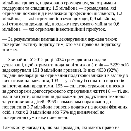
мільйона гривень, нараховано громадянам, які отримали
подарунки та спадщину, 1,5 мільйона — громадянам, які
отримали доходи від незалежної професійної діяльності, 1,2
мільйона, — які отримали іноземні доходи, 0,9 мільйона, —
які отримали доходи від продажу нерухомого майна та 0,6
мільйона, — які отримали інвестиційний прибуток.
— За результатами кампанії декларування держава також
повертає частину податку тим, хто має право на податкову
знижку.
— Звичайно. У 2012 році 5034 громадянина подали
декларації, щоб отримати податкові знижки (торік — 5229 осіб
задекларували 151,8 мільйона гривень). Із них 4638 (92%)
подали декларації на отримання податкової знижки в зв’язку з
витратами на навчання, 193 — у зв’язку із сплатою відсотків
за іпотечними кредитами, 195 — сплатою страхових внесків
за договорами довгострокового страхування життя і 8 — ті, які
мали витрати, оплативши допоміжні репродуктивні технології
та усиновивши дітей. 3959 громадянам нараховано до
повернення 3,7 мільйона гривень податку на доходи фізичних
осіб, з яких 2,8 мільйона або 76% від визначеної до
повернення суми вже повернено.
Також хочу нагадати, що від громадян, які мають право на