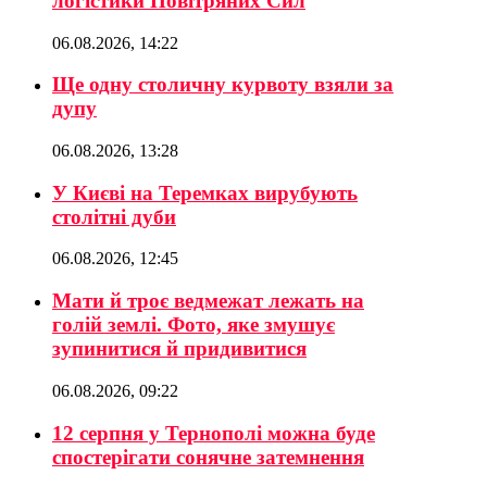
логістики Повітряних Сил
06.08.2026, 14:22
Ще одну столичну курвоту взяли за
дупу
06.08.2026, 13:28
У Києві на Теремках вирубують
столітні дуби
06.08.2026, 12:45
Мати й троє ведмежат лежать на
голій землі. Фото, яке змушує
зупинитися й придивитися
06.08.2026, 09:22
12 серпня у Тернополі можна буде
спостерігати сонячне затемнення