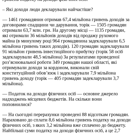
– Які доходи люди декларували найчастіше?
— 1461 громадянин отримав 67,4 мільйона гривень доходів за
договорами спадщини чи дарування, торік — 1505 громадян
отримали 63,7 млн. грн. На другому місці — 1135 громадян,
які отримали 36 мільйонів доходів від продажу рухомого
майна (в минулому році 964 громадянина задекларували 6,5
мільйона гривень таких доходів). 120 громадян задекларували
91 мільйон гривень інвестиційного прибутку (торік 58 осіб
задекларували 48,5 мільйона) За результатами проведеної
роз’яснювальної роботи 349 громадян нашої області, які
отримували доходи за кордоном, виконали свій
конституційний обов’язок і задекларували 7,9 мільйона
гривень доходу (торік — 405 громадян задекларували 3,7
мільйона).
— Податок на доходи фізичних осіб — основне джерело
надходжень місцевих бюджетів. На скільки вони
поповнилися?
— На сьогодні перерахунки проведені 88 відсоткам громадян.
Нараховано до сплати 8,6 мільйона гривень податку на доходи
фізичних осіб, з яких 3,2 мільйона вже сплачено до бюджету.
Найбільші суми податку на доходи фізичних осіб, а це 2,7