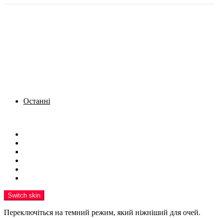
Останні
Menu
Новини
Політика
Кримінал
Фото
Надіслати новину
Реклама на сайті
Switch skin
Переключіться на темний режим, який ніжніший для очей.