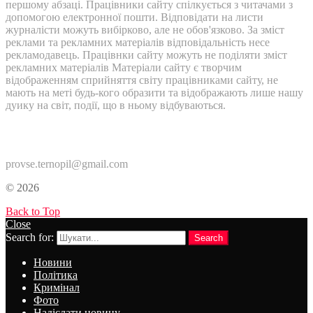
першому абзаці. Працівники сайту спілкується з читачами з
допомогою електронної пошти. Відповідати на листи
журналісти можуть вибірково, але не обов'язково. За зміст
реклами та рекламних матеріалів відповідальність несе
рекламодавець. Працівнки сайту можуть не поділяти зміст
рекламних матеріалів Матеріали сайту є творчим
відображенням сприйняття світу працівниками сайту, не
мають на меті будь-кого образити та відображають лише нашу
дуику на світ, події, що в ньому відбуваються.
Контакти:
provse.ternopil@gmail.com
© 2026
Back to Top
Close
Search for:
Search
Новини
Політика
Кримінал
Фото
Надіслати новину