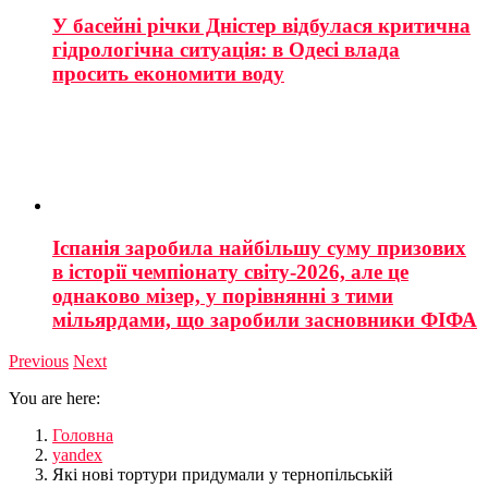
У басейні річки Дністер відбулася критична
гідрологічна ситуація: в Одесі влада
просить економити воду
Іспанія заробила найбільшу суму призових
в історії чемпіонату світу-2026, але це
однаково мізер, у порівнянні з тими
мільярдами, що заробили засновники ФІФА
Previous
Next
You are here:
Головна
yandex
Які нові тортури придумали у тернопільській