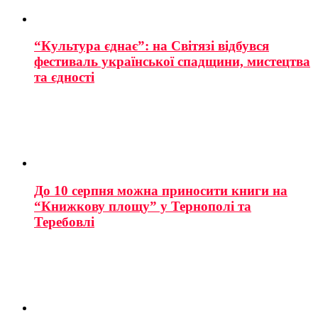
“Культура єднає”: на Світязі відбувся
фестиваль української спадщини, мистецтва
та єдності
До 10 серпня можна приносити книги на
“Книжкову площу” у Тернополі та
Теребовлі