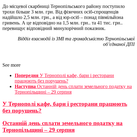
До місцевої скарбниці Тернопільського району поступило
трохи більше 3 млн. грн. Від фізичних осіб-спрощенців
надійшло 2,5 млн. грн., а від юр-осіб – понад півмільйона
гривень. А це відповідно на 1,5 млн. грн.. та 41 тис. грн..
перевищує відповідний минулорічний показник.
Відділ взаємодії із ЗМІ та громадськістю Тернопільської
об’єднаної ДПІ
See more
Попередня
У Тернополі кафе, бари і ресторани
працюють без порушень?
Наступна
Останній день сплати земельного податку на
Тернопільщині – 29 серпня
У Тернополі кафе, бари і ресторани працюють
без порушень?
Останній день сплати земельного податку на
Тернопільщині – 29 серпня