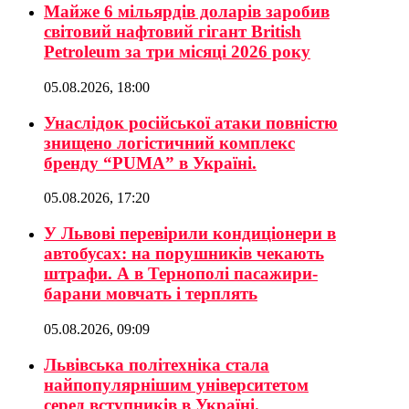
Майже 6 мільярдів доларів заробив
світовий нафтовий гігант British
Petroleum за три місяці 2026 року
05.08.2026, 18:00
Унаслідок російської атаки повністю
знищено логістичний комплекс
бренду “PUMA” в Україні.
05.08.2026, 17:20
У Львові перевірили кондиціонери в
автобусах: на порушників чекають
штрафи. А в Тернополі пасажири-
барани мовчать і терплять
05.08.2026, 09:09
Львівська політехніка стала
найпопулярнішим університетом
серед вступників в Україні.