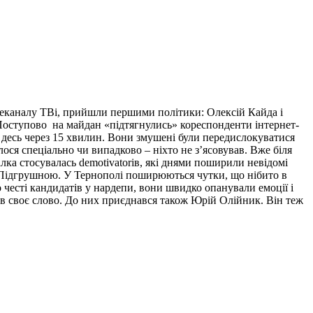
телеканалу ТВі, прийшли першими політики: Олексій Кайда і
Поступово на майдан «підтягнулись» кореспонденти інтернет-
 десь через 15 хвилин.
Вони змушені були передислокуватися
лося спеціально чи випадково – ніхто не з’ясовував. Вже біля
ка стосувалась demotivatorів, які днями поширили невідомі
Підгрушною. У Тернополі поширюються чутки, що нібито в
 честі кандидатів у нардепи, вони швидко опанували емоції і
ав своє слово. До них приєднався також Юрій Олійник. Він теж