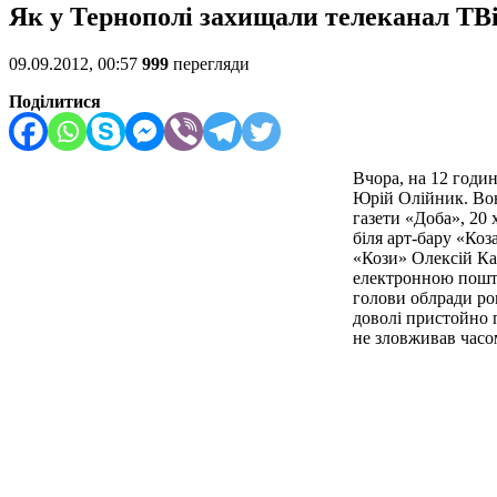
Як у Тернополі захищали телеканал ТВі
09.09.2012, 00:57
999
перегляди
Поділитися
Вчора, на 12 годи
Юрій Олійник. Вон
газети «Доба», 20 
біля арт-бару «Коз
«Кози» Олексій Ка
електронною пошт
голови облради ром
доволі пристойно 
не зловживав часо