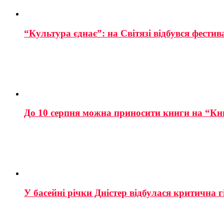
“Культура єднає”: на Світязі відбувся фестив
До 10 серпня можна приносити книги на “Кн
У басейні річки Дністер відбулася критична г