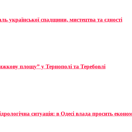
аль української спадщини, мистецтва та єдності
ижкову площу” у Тернополі та Теребовлі
ідрологічна ситуація: в Одесі влада просить еконо