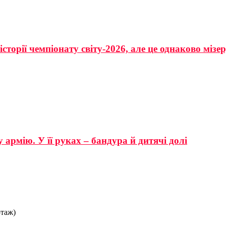
сторії чемпіонату світу-2026, але це однаково мізе
 армію. У її руках – бандура й дитячі долі
ртаж)