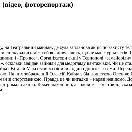
 (відео, фоторепортаж)
ну, на Театральний майдан, де була запланова акція по захисту 
и спілкувались між собою, дивувались, що не має журналістів. 
хвилин і «Про все». Організатори акції у Тернополі «замайоріли»
а», оскільки майдан зайняли для медогляду вантажівки. Чи це ста
йда і Віталій Максимов «зачіпили» один одного фразами. Перепал
ою. На них зображений Олексій Кайда з біатлоністкою Оленою 
ан зі спортсменкою. Правда це чи вигадки – наразі невідомо. До
підтримали акцію. Кожен лаконічно, а головне – змістовно, сказ
м.