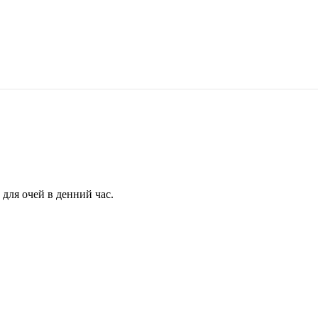
для очей в денний час.