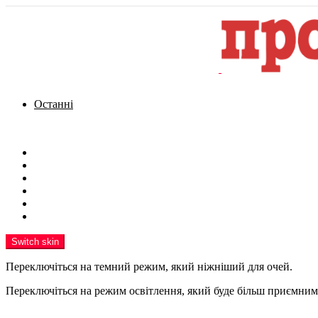
Останні
Menu
Новини
Політика
Кримінал
Фото
Надіслати новину
Реклама на сайті
Switch skin
Переключіться на темний режим, який ніжніший для очей.
Переключіться на режим освітлення, який буде більш приємним 
шукати