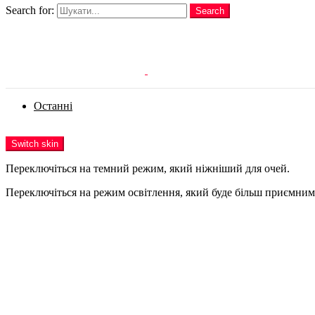
Search for:
Search
Login
Останні
Menu
Switch skin
Переключіться на темний режим, який ніжніший для очей.
Переключіться на режим освітлення, який буде більш приємним 
Login