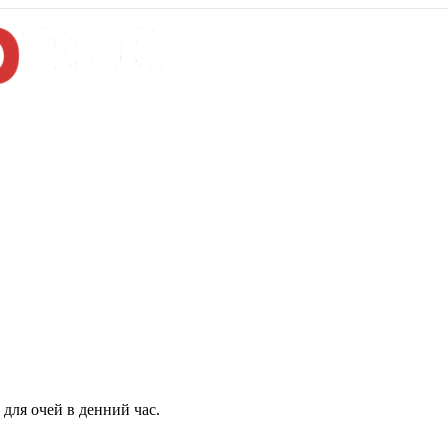
для очей в денний час.