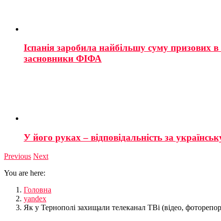
Іспанія заробила найбільшу суму призових в і
засновники ФІФА
У його руках – відповідальність за українську
Previous
Next
You are here:
Головна
yandex
Як у Тернополі захищали телеканал ТВі (відео, фоторепо