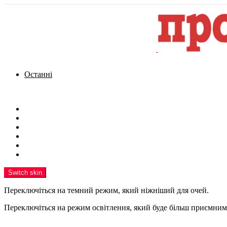
Останні
Menu
Новини
Політика
Кримінал
Фото
Надіслати новину
Реклама на сайті
Switch skin
Переключіться на темний режим, який ніжніший для очей.
Переключіться на режим освітлення, який буде більш приємним 
шукати