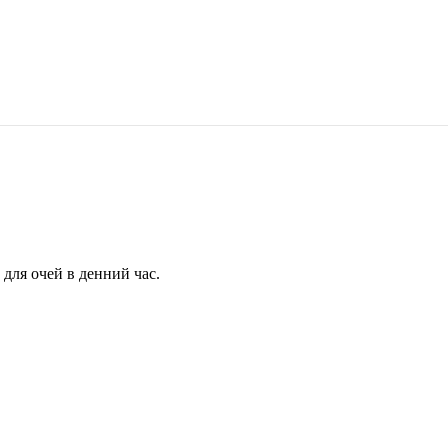
для очей в денний час.