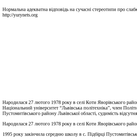
Нормальна адекватна відповідь на сучасні стереотипи про слабк
http://yurynets.org
Народилася 27 лютого 1978 року в селі Коти Яворівського район
Національний університет “Львівська політехніка”, член Політ
Пустомитівського району Львівської області, судимість відсутня
Народилася 27 лютого 1978 року в селі Коти Яворівського район
1995 року закінчила середню школу в с. Підбірці Пустомитівськ