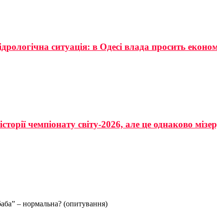
ідрологічна ситуація: в Одесі влада просить еконо
сторії чемпіонату світу-2026, але це однаково мізе
аба” – нормальна? (опитування)