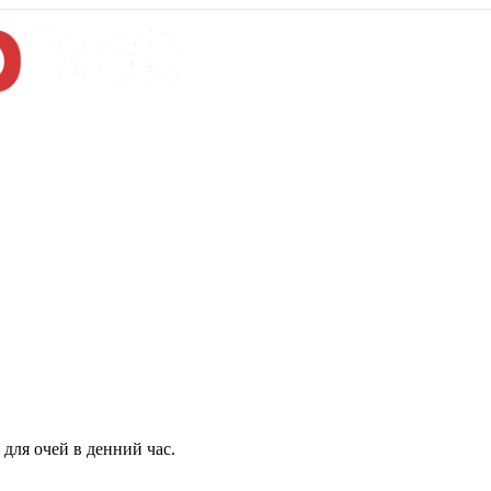
для очей в денний час.