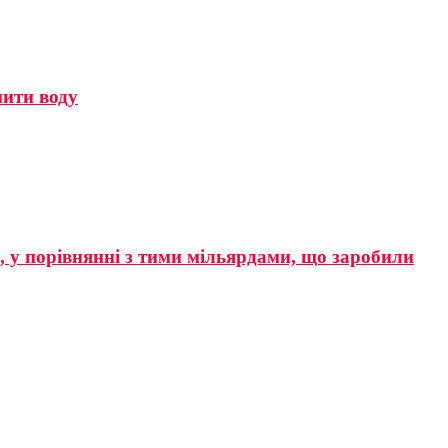
мити воду
р, у порівнянні з тими мільярдами, що заробили