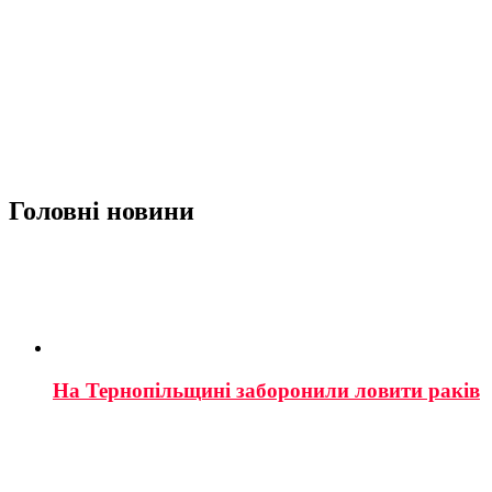
Головні новини
На Тернопільщині заборонили ловити раків