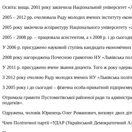
Освіта: вища. 2001 року закінчила Національний університет «Ль
2005 – 2012 рр. очолювала Раду молодих вчених інституту еко
2005 року закінчила аспірантуру Національного університету «Л
2005 – 2008 рр. – працювала асистентом, а з 2008 р. і до сього
У 2006 р. присуджено науковий ступінь кандидата економічних 
2008 року нагороджена Почесною грамотою НУ «Львівська полі
У 2011 р. присуджено вчене звання доцента. Того ж року одержал
З 2012 року очолюю Раду молодих вчених НУ «Львівська політе
З 2005 року і до сьогодні – фізична особа-приватний підприєме
Отримала грамоти Пустомитівської районної ради та адміністра
податків».
Одружена, чоловік Юринець Олег Романович, виховує двох діт
Член Політичної партії «УДАР (Український Демократичний Алья