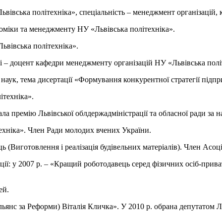
вівська політехніка», спеціальність – менеджмент організацій, к
номіки та менеджменту НУ «Львівська політехніка».
ьвівська політехніка».
дні – доцент кафедри менеджменту організацій НУ «Львівська полі
наук, тема дисертації «Формування конкурентної стратегії підпр
техніка».
а премію Львівської облдержадміністрації та обласної ради за на
хніка». Член Ради молодих вчених України.
ць (Виготовлення і реалізація будівельних матеріалів). Член Асо
ції: у 2007 р. – «Кращий роботодавець серед фізичних осіб-прив
ей.
нс за Реформи) Віталія Кличка». У 2010 р. обрана депутатом Ль