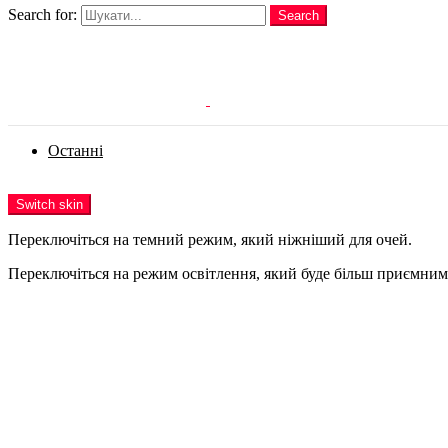
Search for:
Search
Login
Останні
Menu
Switch skin
Переключіться на темний режим, який ніжніший для очей.
Переключіться на режим освітлення, який буде більш приємним 
Login