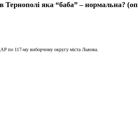
 Тернополі яка “баба” – нормальна? (о
ДАР по 117-му виборчому округу міста Львова.