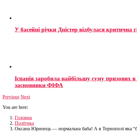
У басейні річки Дністер відбулася критична г
Іспанія заробила найбільшу суму призових в і
засновники ФІФА
Previous
Next
You are here:
Головна
Політика
Оксана Юринець — нормальна баба! А в Тернополі яка “б