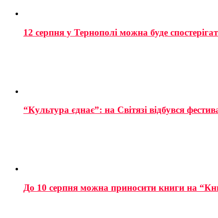
12 серпня у Тернополі можна буде спостеріга
“Культура єднає”: на Світязі відбувся фестив
До 10 серпня можна приносити книги на “Кн