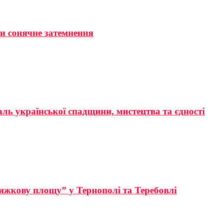
ти сонячне затемнення
аль української спадщини, мистецтва та єдності
ижкову площу” у Тернополі та Теребовлі