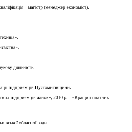
валіфікація – магістр (менеджер-економіст).
техніка».
иємства».
укову діяльність.
ціації підприємців Пустомитівщини.
атних підприємців жінок», 2010 р. – «Кращий платник
вівської обласної ради.