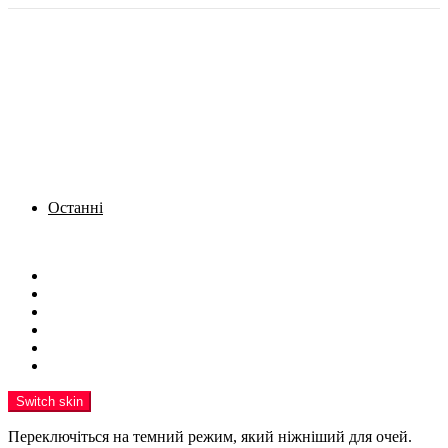
Останні
Menu
Новини
Політика
Кримінал
Фото
Надіслати новину
Реклама на сайті
Switch skin
Переключіться на темний режим, який ніжніший для очей.