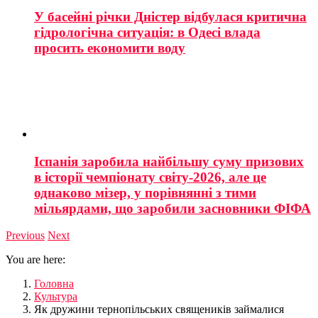
У басейні річки Дністер відбулася критична
гідрологічна ситуація: в Одесі влада
просить економити воду
Іспанія заробила найбільшу суму призових
в історії чемпіонату світу-2026, але це
однаково мізер, у порівнянні з тими
мільярдами, що заробили засновники ФІФА
Previous
Next
You are here:
Головна
Культура
Як дружини тернопільських священиків займалися