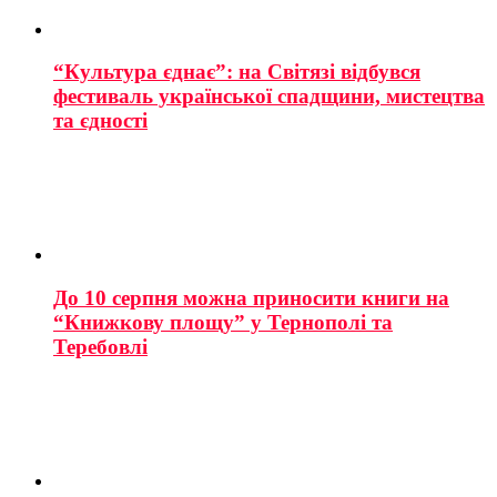
“Культура єднає”: на Світязі відбувся
фестиваль української спадщини, мистецтва
та єдності
До 10 серпня можна приносити книги на
“Книжкову площу” у Тернополі та
Теребовлі