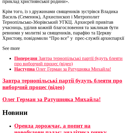
приклад християнської родини».
Крім того, із з дружинами священиків зустрівся Владика
Василь (Семенюк), Архиєпископ і Митрополит
Тернопільсько-Зборівський УГКЦ. Архиєрей привітав
учасниць, уділив кожній благословення та закликав бути
ревними у молитві за священиків, парафію та Церкву
Христову, повідомили “Про все” у прес-службі архиєпархії
See more
Попередня
Завтра тернопільські партії будуть блеяти
про виборчий процес (відео)
Наступна
Олег Герман за Ратушняка Михайла!
Завтра тернопільські партії будуть блеяти про
виборчий процес (відео)
Олег Герман за Ратушняка Михайла!
Новини
Оренда дорожчає, а попит на
новобудови падає: аналітика ринку