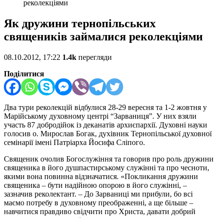
реколекціями
Як дружини тернопільських
священиків займалися реколекціями
08.10.2012, 17:22
1.4k
перегляди
Поділитися
Два тури реколекцій відбулися 28-29 вересня та 1-2 жовтня у
Марійському духовному центрі “Зарваниця”. У них взяли
участь 87 добродійок із деканатів архиєпархії. Духовні науки
голосив о. Мирослав Богак, духівник Тернопільської духовної
семінарії імені Патріарха Йосифа Сліпого.
Священик очолив Богослужіння та говорив про роль дружини
священика в його душпастирському служінні та про чесноти,
якими вона повинна відзначатися. «Покликання дружини
священика – бути надійною опорою в його служінні, –
зазначив реколектант. – До Зарваниці ми прибули, бо всі
маємо потребу в духовному преображенні, а ще більше –
навчитися правдиво свідчити про Христа, давати добрий