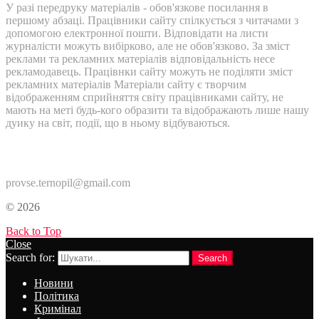
У разі передруку матеріалів - обов'язкове посилання в
першому абзаці. Працівники сайту спілкується з читачами з
допомогою електронної пошти. Відповідати на листи
журналісти можуть вибірково, але не обов'язково. За зміст
реклами та рекламних матеріалів відповідальність несе
рекламодавець. Працівнки сайту можуть не поділяти зміст
рекламних матеріалів Матеріали сайту є творчим
відображенням сприйняття світу працівниками сайту, не
мають на меті будь-кого образити та відображають лише нашу
дуику на світ, події, що в ньому відбуваються.
Контакти:
provse.ternopil@gmail.com
© 2026
Back to Top
Close
Search for:
Search
Новини
Політика
Кримінал