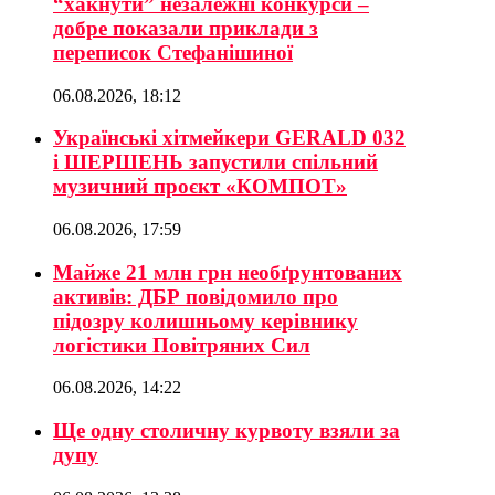
“хакнути” незалежні конкурси –
добре показали приклади з
переписок Стефанішиної
06.08.2026, 18:12
Українські хітмейкери GERALD 032
і ШЕРШЕНЬ запустили спільний
музичний проєкт «КОМПОТ»
06.08.2026, 17:59
Майже 21 млн грн необґрунтованих
активів: ДБР повідомило про
підозру колишньому керівнику
логістики Повітряних Сил
06.08.2026, 14:22
Ще одну столичну курвоту взяли за
дупу