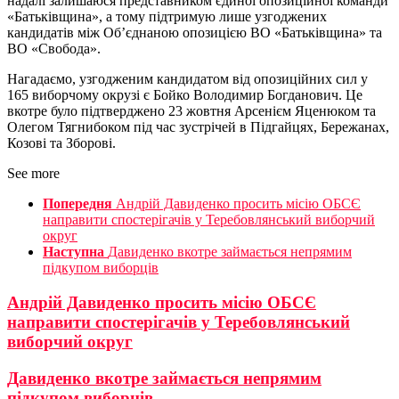
надалі залишаюся представником єдиної опозиційної команди
«Батьківщина», а тому підтримую лише узгоджених
кандидатів між Об’єднаною опозицією ВО «Батьківщина» та
ВО «Свобода».
Нагадаємо, узгодженим кандидатом від опозиційних сил у
165 виборчому окрузі є Бойко Володимир Богданович. Це
вкотре було підтверджено 23 жовтня Арсенієм Яценюком та
Олегом Тягнибоком під час зустрічей в Підгайцях, Бережанах,
Козові та Зборові.
See more
Попередня
Андрій Давиденко просить місію ОБСЄ
направити спостерігачів у Теребовлянський виборчий
округ
Наступна
Давиденко вкотре займається непрямим
підкупом виборців
Андрій Давиденко просить місію ОБСЄ
направити спостерігачів у Теребовлянський
виборчий округ
Давиденко вкотре займається непрямим
підкупом виборців