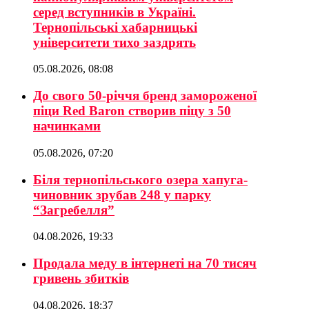
серед вступників в Україні.
Тернопільські хабарницькі
університети тихо заздрять
05.08.2026, 08:08
До свого 50-річчя бренд замороженої
піци Red Baron створив піцу з 50
начинками
05.08.2026, 07:20
Біля тернопільського озера хапуга-
чиновник зрубав 248 у парку
“Загребелля”
04.08.2026, 19:33
Продала меду в інтернеті на 70 тисяч
гривень збитків
04.08.2026, 18:37