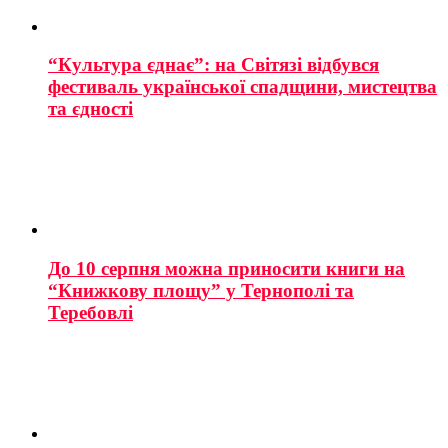
“Культура єднає”: на Світязі відбувся
фестиваль української спадщини, мистецтва
та єдності
До 10 серпня можна приносити книги на
“Книжкову площу” у Тернополі та
Теребовлі