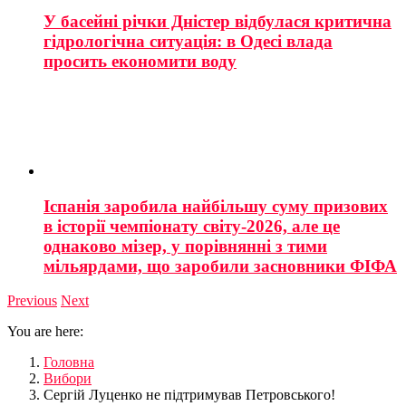
У басейні річки Дністер відбулася критична
гідрологічна ситуація: в Одесі влада
просить економити воду
Іспанія заробила найбільшу суму призових
в історії чемпіонату світу-2026, але це
однаково мізер, у порівнянні з тими
мільярдами, що заробили засновники ФІФА
Previous
Next
You are here:
Головна
Вибори
Сергій Луценко не підтримував Петровського!