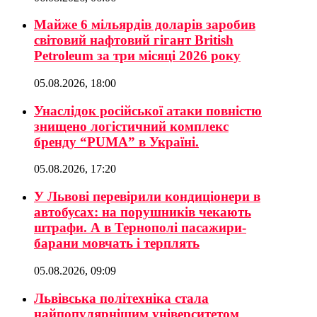
Майже 6 мільярдів доларів заробив
світовий нафтовий гігант British
Petroleum за три місяці 2026 року
05.08.2026, 18:00
Унаслідок російської атаки повністю
знищено логістичний комплекс
бренду “PUMA” в Україні.
05.08.2026, 17:20
У Львові перевірили кондиціонери в
автобусах: на порушників чекають
штрафи. А в Тернополі пасажири-
барани мовчать і терплять
05.08.2026, 09:09
Львівська політехніка стала
найпопулярнішим університетом