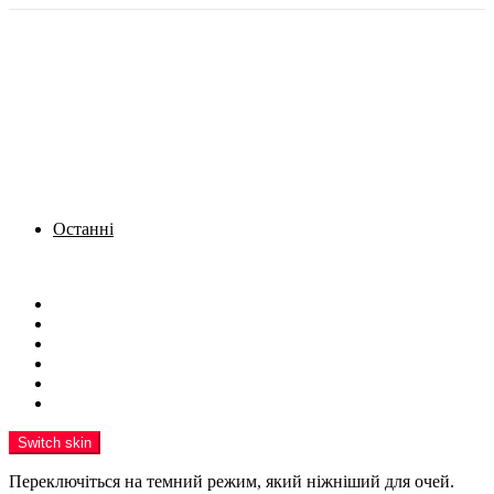
Останні
Menu
Новини
Політика
Кримінал
Фото
Надіслати новину
Реклама на сайті
Switch skin
Переключіться на темний режим, який ніжніший для очей.