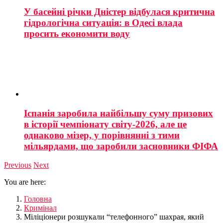
У басейні річки Дністер відбулася критична
гідрологічна ситуація: в Одесі влада
просить економити воду
Іспанія заробила найбільшу суму призових
в історії чемпіонату світу-2026, але це
однаково мізер, у порівнянні з тими
мільярдами, що заробили засновники ФІФА
Previous
Next
You are here:
Головна
Кримінал
Міліціонери розшукали “телефонного” шахрая, який