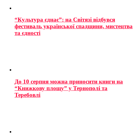
“Культура єднає”: на Світязі відбувся
фестиваль української спадщини, мистецтва
та єдності
До 10 серпня можна приносити книги на
“Книжкову площу” у Тернополі та
Теребовлі