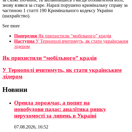
знову взявся за старе. Наразі порушено кримінальну справу за
частиною 1 статті 190 Кримінального кодексу України
(шахрайство).
See more
Попередня
Як прихистили “мобільного” крадія
Наступна
У Тернополі вчитимуть, як стати українським
лідером
Як прихистили “мобільного” крадія
У Тернополі вчитимуть, як стати українським
лідером
Новини
Оренда дорожчає, а попит на
новобудови падає: аналітика ринку
нерухомості за липень в Україні
07.08.2026, 16:52