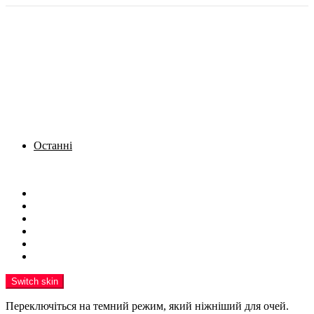
Останні
Menu
Новини
Політика
Кримінал
Фото
Надіслати новину
Реклама на сайті
Switch skin
Переключіться на темний режим, який ніжніший для очей.