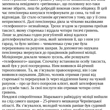
запевнила невідомого «рятівника», що половину все-таки
зможе зібрати, лиш би добродій виконав свою обіцянку. В цей
час пенсіонерка кинулася телефонувати до сина, та той не
відповідав. Це стало останнім аргументом у тому, що у її сина
неприємності. Далі пенсіонерка діяла за чіткими вказівками
«телефонного» незнайомця. Трохи згодом за грошима приїхав
таксист, якому старенька і віддала чотири тисячі гривень.
Лише за декілька годин розгубленій жінці вдалося
дотелефонуватися до сина, який запевнив її, що з ним усе
гаразд, та було запізно – чималенька сума уже була
перерахована на рахунок шахрая. За допомогою ошукана
пенсіонерка звернулася до працівників районної міліції.
Міліціонери доклали чимало зусиль, аби розшукати
«телефонного» шахрая. Спочатку встановили особу таксиста,
який був у ролі посередника. Ним виявився 44-річний
тернополянин. Та, як з’ясували правоохоронці, він і сам
виявився ошуканим. Дійсно, чоловік отримав гроші від
старенької та перерахував їх через відділення банку на чужий
рахунок – про це його попросив клієнт, який зателефонував
до служби таксі. За свої послуги він отримав чотири сотні
гривень.
Невдовзі співробітники Збаразького райвідділу міліції вийшли
на слід самого шахрая – 25-річного мешканця Чернівецької
області. Як з’ясувалося, молодий чоловік раніше був судимий
за схожі злочини, та звільнившись з місць позбавлення волі,