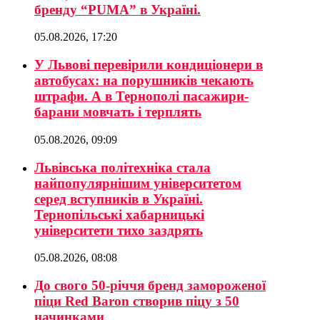
бренду “PUMA” в Україні.
05.08.2026, 17:20
У Львові перевірили кондиціонери в
автобусах: на порушників чекають
штрафи. А в Тернополі пасажири-
барани мовчать і терплять
05.08.2026, 09:09
Львівська політехніка стала
найпопулярнішим університетом
серед вступників в Україні.
Тернопільські хабарницькі
університети тихо заздрять
05.08.2026, 08:08
До свого 50-річчя бренд замороженої
піци Red Baron створив піцу з 50
начинками