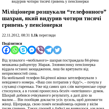
видурив чотири тисячі гривень у пенсіонерки
Міліціонери розшукали “телефонного”
шахрая, який видурив чотири тисячі
гривень у пенсіонерки
22.11.2012, 08:31
1.1k
перегляди
Поділитися
Від зухвалого «мобільного» шахрая постраждала 84-річна
мешканка райцентру Збараж. Зловмиснику пенсіонерка
віддала останні заощадження, лиш би врятувати від
неприємностей сина.
На мобільний телефон 84-річної жінки зателефонували з
невідомого номера. «Ваш син потрапив у біду!», – почула у
слухавці старенька. Уже від самих цих слів материнське серце
стиснулося, а в голові пронеслось безліч «невтішних» думок.
Шахрай добився очікуваного результату, а далі діло за
малим… Він пообіцяв докласти усіх зусиль, щоб допомогти
жінці. Щоправда, свою поміч незнайомець оцінив у вісім
тисяч гривень. Таких грошей у бабусі не виявилося, але вона