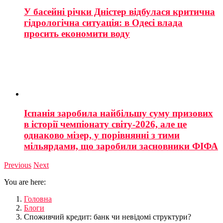
У басейні річки Дністер відбулася критична
гідрологічна ситуація: в Одесі влада
просить економити воду
Іспанія заробила найбільшу суму призових
в історії чемпіонату світу-2026, але це
однаково мізер, у порівнянні з тими
мільярдами, що заробили засновники ФІФА
Previous
Next
You are here:
Головна
Блоги
Споживчий кредит: банк чи невідомі структури?