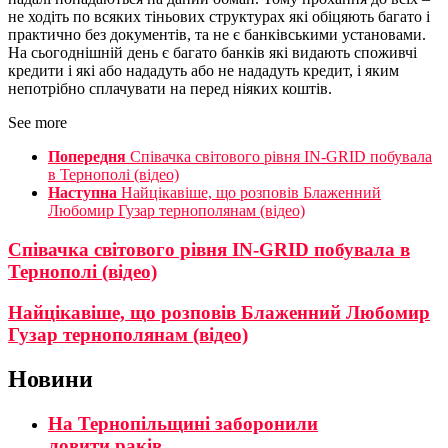
не ходіть по всяких тіньових структурах які обіцяють багато і
практично без документів, та не є банківськими установами.
На сьогоднішній день є багато банків які видають споживчі
кредити і які або нададуть або не нададуть кредит, і яким
непотрібно сплачувати на перед ніяких коштів.
See more
Попередня
Співачка світового рівня IN-GRID побувала
в Тернополі (відео)
Наступна
Найцікавіше, що розповів Блаженний
Любомир Гузар тернополянам (відео)
Співачка світового рівня IN-GRID побувала в
Тернополі (відео)
Найцікавіше, що розповів Блаженний Любомир
Гузар тернополянам (відео)
Новини
На Тернопільщині заборонили
ловити раків