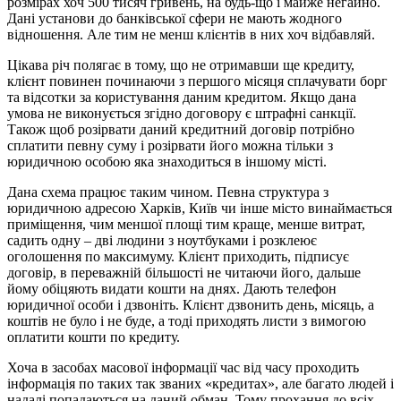
розмірах хоч 500 тисяч гривень, на будь-що і майже негайно.
Дані установи до банківської сфери не мають жодного
відношення. Але тим не менш клієнтів в них хоч відбавляй.
Цікава річ полягає в тому, що не отримавши ще кредиту,
клієнт повинен починаючи з першого місяця сплачувати борг
та відсотки за користування даним кредитом. Якщо дана
умова не виконується згідно договору є штрафні санкції.
Також щоб розірвати даний кредитний договір потрібно
сплатити певну суму і розірвати його можна тільки з
юридичною особою яка знаходиться в іншому місті.
Дана схема працює таким чином. Певна структура з
юридичною адресою Харків, Київ чи інше місто винаймається
приміщення, чим меншої площі тим краще, менше витрат,
садить одну – дві людини з ноутбуками і розклеює
оголошення по максимуму. Клієнт приходить, підписує
договір, в переважній більшості не читаючи його, дальше
йому обіцяють видати кошти на днях. Дають телефон
юридичної особи і дзвоніть. Клієнт дзвонить день, місяць, а
коштів не було і не буде, а тоді приходять листи з вимогою
оплатити кошти по кредиту.
Хоча в засобах масової інформації час від часу проходить
інформація по таких так званих «кредитах», але багато людей і
надалі попадаються на даний обман. Тому прохання до всіх –