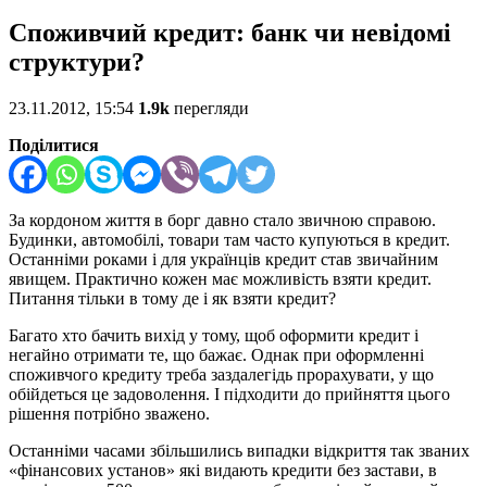
Споживчий кредит: банк чи невідомі
структури?
23.11.2012, 15:54
1.9k
перегляди
Поділитися
За кордоном життя в борг давно стало звичною справою.
Будинки, автомобілі, товари там часто купуються в кредит.
Останніми роками і для українців кредит став звичайним
явищем. Практично кожен має можливість взяти кредит.
Питання тільки в тому де і як взяти кредит?
Багато хто бачить вихід у тому, щоб оформити кредит і
негайно отримати те, що бажає. Однак при оформленні
споживчого кредиту треба заздалегідь прорахувати, у що
обійдеться це задоволення. І підходити до прийняття цього
рішення потрібно зважено.
Останніми часами збільшились випадки відкриття так званих
«фінансових установ» які видають кредити без застави, в