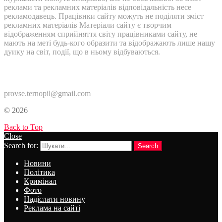
реклами та рекламних матеріалів відповідальність несе
рекламодавець. Працівнки сайту можуть не поділяти зміст
рекламних матеріалів Матеріали сайту є творчим
відображенням сприйняття світу працівниками сайту, не
мають на меті будь-кого образити та відображають лише нашу
дуику на світ, події, що в ньому відбуваються.
Контакти:
provse.ternopil@gmail.com
© 2026
Back to Top
Close
Search for:
Search
Новини
Політика
Кримінал
Фото
Надіслати новину
Реклама на сайті