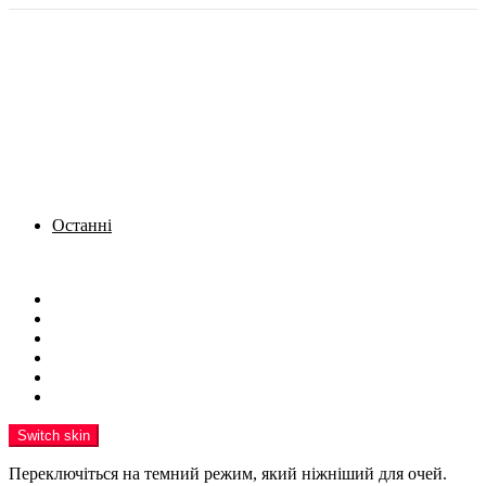
Останні
Menu
Новини
Політика
Кримінал
Фото
Надіслати новину
Реклама на сайті
Switch skin
Переключіться на темний режим, який ніжніший для очей.