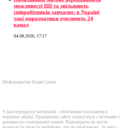
можливості ШІ та звільняють
співробітників завчасно: в Україні
такі маразматики очолюють 24
канал
04.08.2026, 17:17
Шеф-редактор Надія Сеник
У разі передруку матеріалів - обов'язкове посилання в
першому абзаці. Працівники сайту спілкується з читачами з
допомогою електронної пошти. Відповідати на листи
журналісти можуть вибірково, але не обов'язково. За зміст