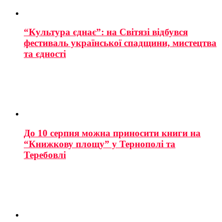
“Культура єднає”: на Світязі відбувся
фестиваль української спадщини, мистецтва
та єдності
До 10 серпня можна приносити книги на
“Книжкову площу” у Тернополі та
Теребовлі