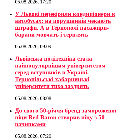
05.08.2026, 17:20
У Львові перевірили кондиціонери в
автобусах: на порушників чекають
штрафи. А в Тернополі пасажири-
барани мовчать і терплять
05.08.2026, 09:09
Львівська політехніка стала
найпопулярнішим університетом
серед вступників в Україні.
Тернопільські хабарницькі
університети тихо заздрять
05.08.2026, 08:08
До свого 50-річчя бренд замороженої
піци Red Baron створив піцу з 50
начинками
05.08.2026, 07:20