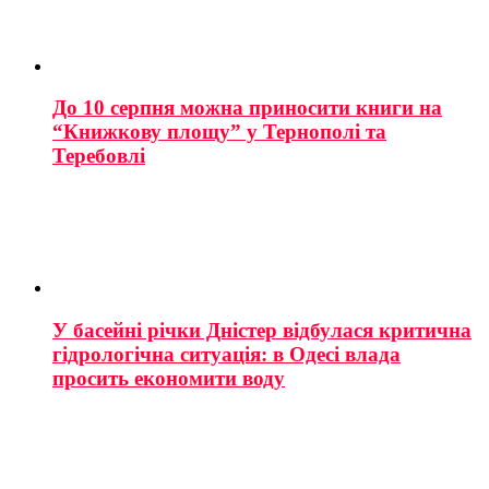
До 10 серпня можна приносити книги на
“Книжкову площу” у Тернополі та
Теребовлі
У басейні річки Дністер відбулася критична
гідрологічна ситуація: в Одесі влада
просить економити воду