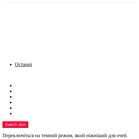
Останні
Menu
Новини
Політика
Кримінал
Фото
Надіслати новину
Реклама на сайті
Switch skin
Переключіться на темний режим, який ніжніший для очей.