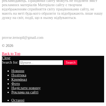
рекламодавець. Працівнки сайту можуть не поділяти зміст
рекламних матеріалів Матеріали сайту є творчим
відображенням сприйняття світу працівниками сайту, не
мають на меті будь-кого образити та відображають лише нашу
дуику на світ, події, що в ньому відбуваються.
Контакти:
provse.ternopil@gmail.com
© 2026
Back to Top
Close
Search for:
Search
Новини
Політика
Кримінал
Фото
Надіслати новину
Реклама на сайті
Останні