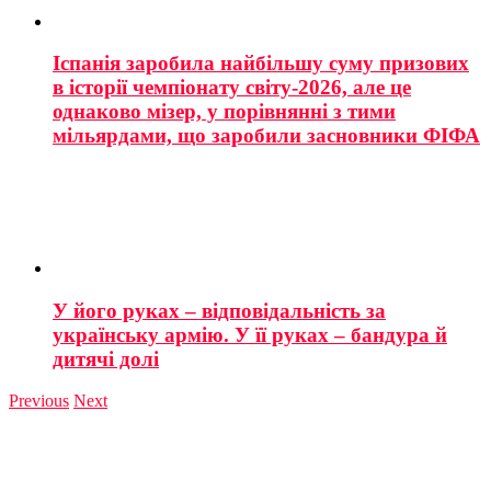
Іспанія заробила найбільшу суму призових
в історії чемпіонату світу-2026, але це
однаково мізер, у порівнянні з тими
мільярдами, що заробили засновники ФІФА
У його руках – відповідальність за
українську армію. У її руках – бандура й
дитячі долі
Previous
Next