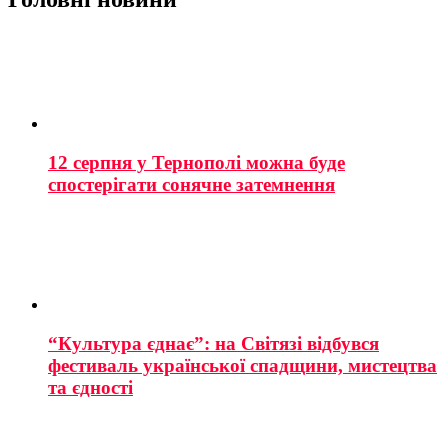
12 серпня у Тернополі можна буде
спостерігати сонячне затемнення
“Культура єднає”: на Світязі відбувся
фестиваль української спадщини, мистецтва
та єдності