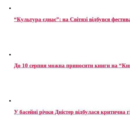
“Культура єднає”: на Світязі відбувся фестив
До 10 серпня можна приносити книги на “Кн
У басейні річки Дністер відбулася критична г