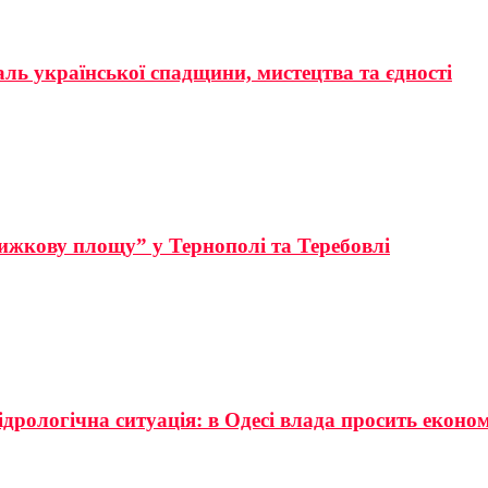
аль української спадщини, мистецтва та єдності
ижкову площу” у Тернополі та Теребовлі
ідрологічна ситуація: в Одесі влада просить еконо