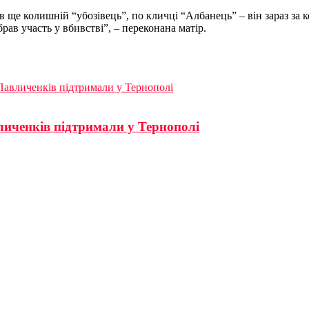
 ще колишній “убозівець”, по кличці “Албанець” – він зараз за ко
брав участь у вбивстві”, – переконана матір.
Павличенків підтримали у Тернополі
личенків підтримали у Тернополі