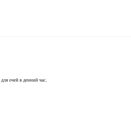
для очей в денний час.