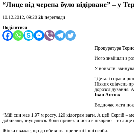
“Лице від черепа було відірване” – у Те
10.12.2012, 09:20
2k
перегляди
Поділитися
Прокуратура Терно
Його знайшли з роз
У вбивстві звинува
“Деталі справи роз
Ніяких свідчень пр
дорозслідування. А
Іван Антюк
.
Водночас мати пок
“Мій син мав 1,97 м росту, 120 кілограм ваги. А цей Сергій – м
добивали, знущалися. Коли привезли його в лікарню – то лице в
Жінка вважає, що до вбивства причетні інші особи.