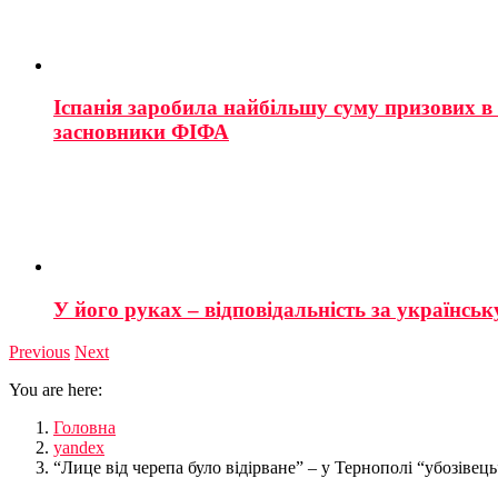
Іспанія заробила найбільшу суму призових в і
засновники ФІФА
У його руках – відповідальність за українську
Previous
Next
You are here:
Головна
yandex
“Лице від черепа було відірване” – у Тернополі “убозівец