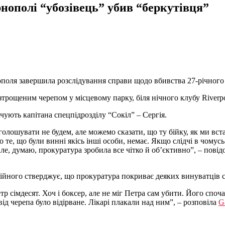
рнополі “убозівець” убив “беркутівця”
поля завершила розслідування справи щодо вбивства 27-річного 
трощеним черепом у місцевому парку, біля нічного клубу Riverpo
чують капітана спецпідрозділу “Сокіл” – Сергія.
голошувати не будем, але можемо сказати, що ту бійку, як ми в
о те, що були винні якісь інші особи, немає. Якщо слідчі в чомусь
ле, думаю, прокуратура зробила все чітко й об’єктивно”, – пові
ійного стверджує, що прокуратура покриває деяких винуватців сп
етр сімдесят. Хоч і боксер, але не міг Петра сам убити. Його спо
ід черепа було відірване. Лікарі плакали над ним”, – розповіла
G