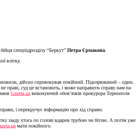
бійця спецпідрозділу “Беркут”
Петра Єрмакова
.
ol влітку.
становили, дійсно спровокував покійний. Підозрюваний – один.
 не праві, суд це встановить, і може направити справу нам на
домив
Gazeta.ua
виконуючий обов’язків прокурора Тернополя
рави, і перекручує інформацію про хід справи.
чатку ззаду хтось по голові вдарив трубою чи бітою. А потім уже
azeta.ua
мати покійного.