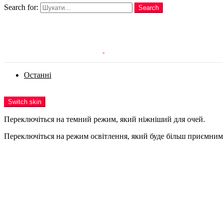
Search for:
Search
Login
Останні
Menu
Switch skin
Переключіться на темний режим, який ніжніший для очей.
Переключіться на режим освітлення, який буде більш приємним 
Login