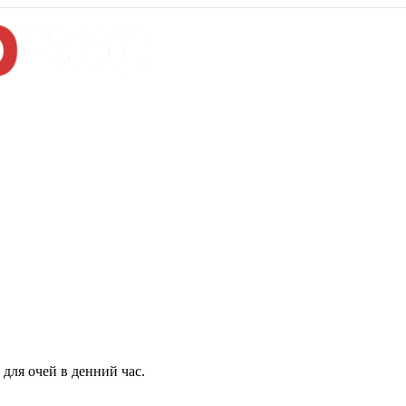
для очей в денний час.