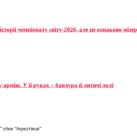
сторії чемпіонату світу-2026, але це однаково мізе
 армію. У її руках – бандура й дитячі долі
ь” убив “беркутівця”