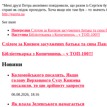
“Мені друзі Петра анонімно повідомили, що разом із Сергієм був
справі як свідок проходить. Хоча якщо він там був – то значить 
http://gazeta.ua
See more
Попередня
Слідом за Києвом засуджених батька та сина 
Наступна
Бібліотекарка з Копичинець – у ТОП-100!!!
Слідом за Києвом засуджених батька та сина Пав
Бібліотекарка з Копичинець – у ТОП-100!!!
Новини
Коломойського посадять. Якщо
голову Верховного Суду Князева
посадили, то цю дрібноту запросто
06.08.2026, 18:16
Як влада Зеленського намагається