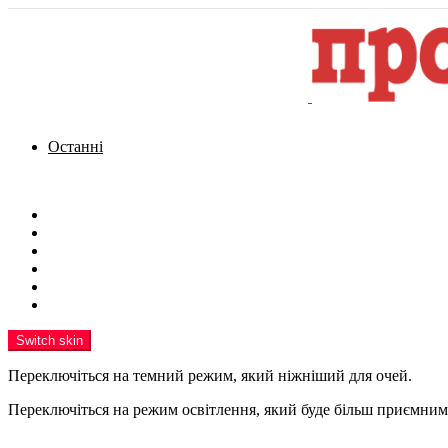
Останні
Menu
Новини
Політика
Кримінал
Фото
Надіслати новину
Реклама на сайті
Switch skin
Переключіться на темний режим, який ніжніший для очей.
Переключіться на режим освітлення, який буде більш приємним 
шукати