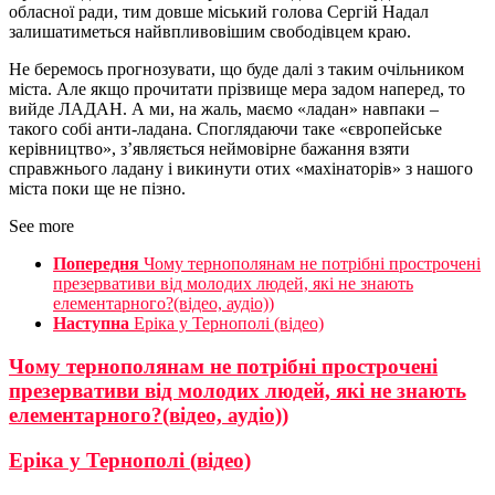
обласної ради, тим довше міський голова Сергій Надал
залишатиметься найвпливовішим свободівцем краю.
Не беремось прогнозувати, що буде далі з таким очільником
міста. Але якщо прочитати прізвище мера задом наперед, то
вийде ЛАДАН. А ми, на жаль, маємо «ладан» навпаки –
такого собі анти-ладана. Споглядаючи таке «європейське
керівництво», з’являється неймовірне бажання взяти
справжнього ладану і викинути отих «махінаторів» з нашого
міста поки ще не пізно.
See more
Попередня
Чому тернополянам не потрібні прострочені
презервативи від молодих людей, які не знають
елементарного?(відео, аудіо))
Наступна
Еріка у Тернополі (відео)
Чому тернополянам не потрібні прострочені
презервативи від молодих людей, які не знають
елементарного?(відео, аудіо))
Еріка у Тернополі (відео)