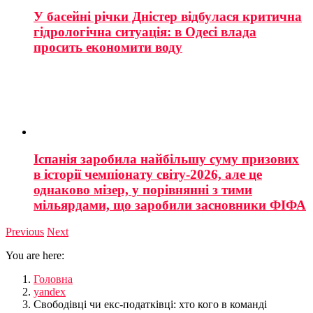
У басейні річки Дністер відбулася критична
гідрологічна ситуація: в Одесі влада
просить економити воду
Іспанія заробила найбільшу суму призових
в історії чемпіонату світу-2026, але це
однаково мізер, у порівнянні з тими
мільярдами, що заробили засновники ФІФА
Previous
Next
You are here:
Головна
yandex
Свободівці чи екс-податківці: хто кого в команді