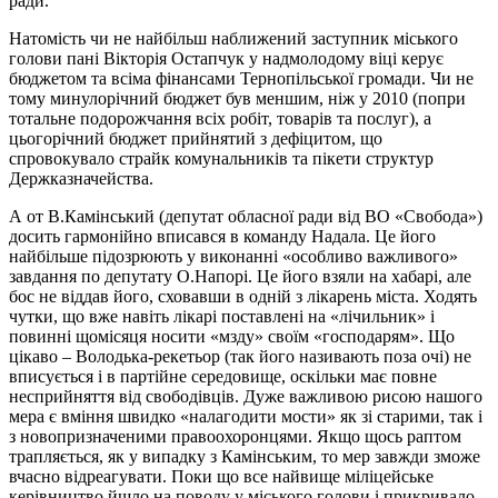
ради.
Натомість чи не найбільш наближений заступник міського
голови пані Вікторія Остапчук у надмолодому віці керує
бюджетом та всіма фінансами Тернопільської громади. Чи не
тому минулорічний бюджет був меншим, ніж у 2010 (попри
тотальне подорожчання всіх робіт, товарів та послуг), а
цьогорічний бюджет прийнятий з дефіцитом, що
спровокувало страйк комунальників та пікети структур
Держказначейства.
А от В.Камінський (депутат обласної ради від ВО «Свобода»)
досить гармонійно вписався в команду Надала. Це його
найбільше підозрюють у виконанні «особливо важливого»
завдання по депутату О.Напорі. Це його взяли на хабарі, але
бос не віддав його, сховавши в одній з лікарень міста. Ходять
чутки, що вже навіть лікарі поставлені на «лічильник» і
повинні щомісяця носити «мзду» своїм «господарям». Що
цікаво – Володька-рекетьор (так його називають поза очі) не
вписується і в партійне середовище, оскільки має повне
несприйняття від свободівців. Дуже важливою рисою нашого
мера є вміння швидко «налагодити мости» як зі старими, так і
з новопризначеними правоохоронцями. Якщо щось раптом
трапляється, як у випадку з Камінським, то мер завжди зможе
вчасно відреагувати. Поки що все найвище міліцейське
керівництво йшло на поводу у міського голови і прикривало