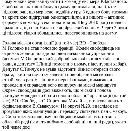
чому можна було звинуватити команду екс-мера Р.Заставного.
Свободівці активно йому в цьому допомагали, навіть не
підозрюючи, що мер веде подвійну гру. З одного боку гаслами
та критикою підігрував однопартійцям, а з іншого – активно
формував команду з екс-податківців. Ще у 2010 році склалося
враження, що пан Надал не довіряє свободівцям. Через 2 роки
ці підозри тільки збільшились, перетворившись на догму.
Голова міської організації (на той час) ВО «Свобода»
М.Головко не став головою фракції. Жоден свободівець не
отримав жодної посади на рівні начальника управління
(депутат М.Окаринський добровільно звільнився з міської
ради, а депутату І.Липці помогли в цьому, підсунувши хабар).
Депутат С.Танчук не зумів відстояти бізнес-інтереси свого
брата, який на початку каденції новообраної міськради
страйкував разом з іншими перевізниками, вимагаючи
проведення справедливого конкурсу на міські маршрути.
Окремі свободівців досі вважають, що міський голова
«кинув» молодшого брата голови обласної організації (на той
час) ВО «Свобода» О.Сиротюка Михайла, сторгувавшись з
будівельником В.Смакоузом. На окрузі №29, внаслідок не
зрозуміло яких маніпуляцій, перемогу святкував пан Смакоуз,
а Сиротюку-молодшому пообіцяли взамін депутатство в
обласній раді (замість вибулих свободівців в інші ради), якого
той чекає досі.