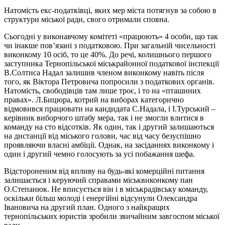
Натомість екс-податківці, яких мер міста потягнув за собою в
структури міської ради, свого отримали сповна.
Сьогодні у виконавчому комітеті «працюють» 4 особи, що так
чи інакше пов’язані з податковою. При загальній чисельності
виконкому 10 осіб, то це 40%. До речі, колишнього першого
заступника Тернопільської міськрайонної податкової інспекції
В.Солтиса Надал залишив членом виконкому навіть після
того, як Віктора Петровича попросили з податкових органів.
Натомість, свободівців там лише троє, і то на «пташиних
правах». Л.Бицюра, котрий на виборах категорично
відмовився працювати на кандидата С.Надала, і І.Турський –
керівник виборчого штабу мера, так і не змогли влитися в
команду на сто відсотків. Як один, так і другий залишаються
на дистанції від міського голови, час від часу безуспішно
проявляючи власні амбіції. Однак, на засіданнях виконкому і
один і другий чемно голосують за усі побажання шефа.
Відстороненим від впливу на будь-які комерційні питання
залишається і керуючий справами міськвиконкому пан
О.Степанюк. Не вписується він і в міськрадівську команду,
оскільки більш молоді і енергійні відсунули Олександра
Івановича на другий план. Одного з найкращих
тернопільських юристів зробили звичайним завгоспом міської