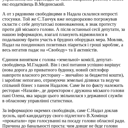
екс-податківець В.Мединський.
А от з рядовими свободівцями в Надала склалися непрості
стосунки. Той же С.Танчук вже неодноразово погрожував
скласти с себе депутатські повноваження, в знак протесту
проти дій міського голови. А після останньої сесії депутати, за
нашою інформацією, взагалі планують відмовилися в
подальшому брати участь в брудних оборудках мера. Мовляв,
Надал на поодиноких позитивах піариться і гроші заробляє, а
весь негатив падає на «Свободу» та її активістів.
Єдиним винятком є голова «земельної» комісії, депутат-
свободівець М.Гладкий. Він і свої питання успішно вирішує
(нова дорога до приватного будинку, новий світлофор
навпроти власного ресторану – звичайно за бюджетні кошти),
і заробляє непогано, отримуючи земельні ділянки та ведучи
спільний бізнес з паном Надалом. Саме їм по факту належить
ресторан «Назазія», де директором є дружина міського голови
пані Олена, яка заради цього звільнилася з державної служби
в обласному управлінні статистики.
За інформацією окремих свободівців, саме С.Надал доклав
зусиль, щоб кандидатуру свого підлеглого В.Хомінця
«прокатали» при голосуванні на посаду голови обласної ради.
Причина до банальності проста: чим довше не буде голови