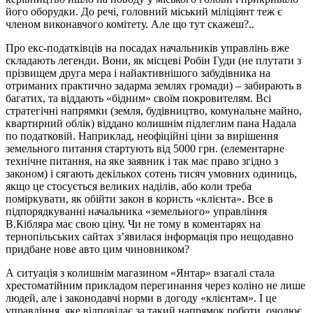
його оборудки. До речі, головний міський міліціянт теж є
членом виконавчого комітету. Але що тут скажеш?..
Про екс-податківців на посадах начальників управлінь вже
складають легенди. Вони, як місцеві Робін Гуди (не плутати з
прізвищем друга мера і найактивнішого забудівника на
отриманих практично задарма землях громади) – забирають в
багатих, та віддають «бідним» своїм покровителям. Всі
стратегічні напрямки (земля, будівництво, комунальне майно,
квартирний облік) віддано колишнім підлеглим пана Надала
по податковій. Наприклад, неофіційні ціни за вирішення
земельного питання стартують від 5000 грн. (елементарне
технічне питання, на яке заявник і так має право згідно з
законом) і сягають декількох сотень тисяч умовних одиниць,
якщо це стосується великих наділів, або коли треба
поміркувати, як обійти закон в користь «клієнта». Все в
підпорядкуванні начальника «земельного» управління
В.Кібляра має свою ціну. Чи не тому в коментарях на
тернопільських сайтах з’явилася інформація про нещодавно
придбане нове авто цим чиновником?
А ситуація з колишнім магазином «Янтар» взагалі стала
хрестоматійним прикладом перегинання через коліно не лише
людей, але і законодавчі норми в догоду «клієнтам». І це
управління, яке відповідає за такий напрямок роботи, очолює