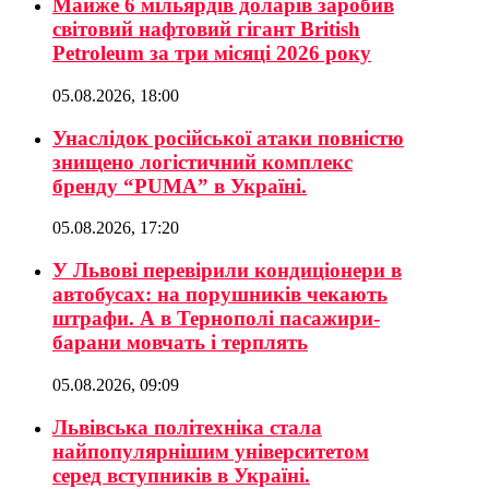
Майже 6 мільярдів доларів заробив
світовий нафтовий гігант British
Petroleum за три місяці 2026 року
05.08.2026, 18:00
Унаслідок російської атаки повністю
знищено логістичний комплекс
бренду “PUMA” в Україні.
05.08.2026, 17:20
У Львові перевірили кондиціонери в
автобусах: на порушників чекають
штрафи. А в Тернополі пасажири-
барани мовчать і терплять
05.08.2026, 09:09
Львівська політехніка стала
найпопулярнішим університетом
серед вступників в Україні.