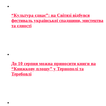
“Культура єднає”: на Світязі відбувся
фестиваль української спадщини, мистецтва
та єдності
До 10 серпня можна приносити книги на
“Книжкову площу” у Тернополі та
Теребовлі