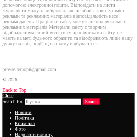
допомогою електронної пошти. Відповідати на листи
журналісти можуть вибірково, але не обов'язково. За зміст
реклами та рекламних матеріалів відповідальність несе
рекламодавець. Працівнки сайту можуть не поділяти зміст
рекламних матеріалів Матеріали сайту є творчим
відображенням сприйняття світу працівниками сайту, не
мають на меті будь-кого образити та відображають лише нашу
дуику на світ, події, що в ньому відбуваються.
Контакти:
provse.ternopil@gmail.com
© 2026
Back to Top
Close
Search for:
Search
Новини
Політика
Кримінал
Фото
Надіслати новину