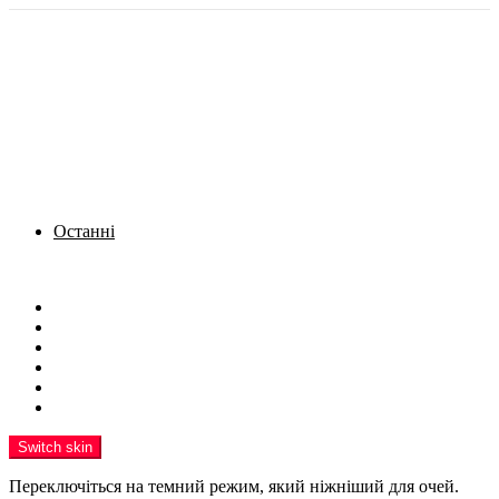
Останні
Menu
Новини
Політика
Кримінал
Фото
Надіслати новину
Реклама на сайті
Switch skin
Переключіться на темний режим, який ніжніший для очей.