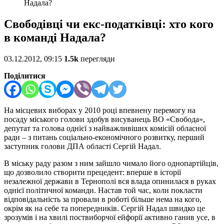
Надала?
Свободівці чи екс-податківці: хто кого
в команді Надала?
03.12.2012, 09:15
1.5k
перегляди
Поділитися
На місцевих виборах у 2010 році впевнену перемогу на
посаду міського голови здобув висуванець ВО «Свобода»,
депутат та голова однієї з найважливіших комісій обласної
ради – з питань соціально-економічного розвитку, перший
заступник голови ДПА області Сергій Надал.
В міську раду разом з ним зайшло чимало його однопартійців,
що дозволило створити прецедент: вперше в історії
незалежної держави в Тернополі вся влада опинилася в руках
однієї політичної команди. Настав той час, коли покласти
відповідальність за провали в роботі більше нема на кого,
окрім як на себе та попередників. Сергій Надал швидко це
зрозумів і на хвилі поствиборчої ейфорії активно ганив усе, в