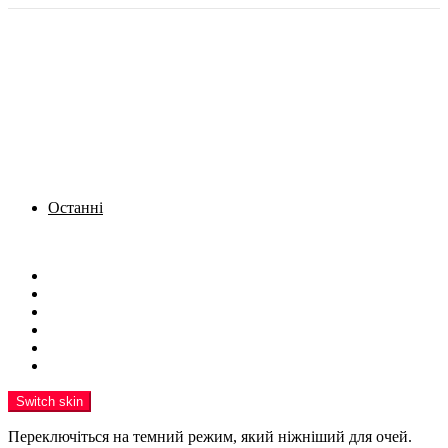
Останні
Menu
Новини
Політика
Кримінал
Фото
Надіслати новину
Реклама на сайті
Switch skin
Переключіться на темний режим, який ніжніший для очей.