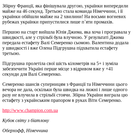
Збірну Франції, яка фінішувала другою, українки випередили
майже на 46 секунд. Третьою стала команда Німеччини, і її
українки обійшли майже на 2 хвилини! На восьми вогневих
рубежах українки припустилися лише п`яти промахів.
Першою на старт вийшла Юлія Джима, яка хоча і програвала у
швидкості, але у стрільбі була влучною. У результаті Джима
передала естафету Валі Семеренко сьомою. Валентина додала
у швидкості і вже Олена Підгрушна підхватила естафету
третьою.
Підгрушна пролетіла свої шість кілометрів на 5+ і зуміла
забезпечити Україні перше місце з відривом вже у +41
секунди для Валі Семеренко.
Семеренко шансів суперницям з Франції та Німеччини цього
вечора не дала, оскільки була швидка на лижні і лише одного
разу не влучила в стрільбі стоячи. Збірна України виграла цю
естафету з українським прапором в руках Віти Семеренко.
http://www.champion.com.ua
Кубок світу з біатлону
Оберхофф, Німеччина