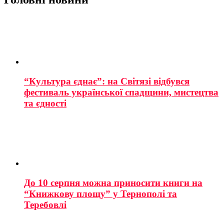
“Культура єднає”: на Світязі відбувся
фестиваль української спадщини, мистецтва
та єдності
До 10 серпня можна приносити книги на
“Книжкову площу” у Тернополі та
Теребовлі