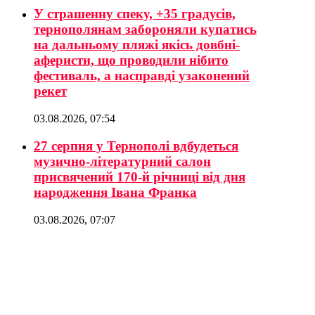
У страшенну спеку, +35 градусів,
тернополянам забороняли купатись
на дальньому пляжі якісь довбні-
аферисти, що проводили нібито
фестиваль, а насправді узаконений
рекет
03.08.2026, 07:54
27 серпня у Тернополі вдбудеться
музично-літературний салон
присвячений 170-й річниці від дня
народження Івана Франка
03.08.2026, 07:07