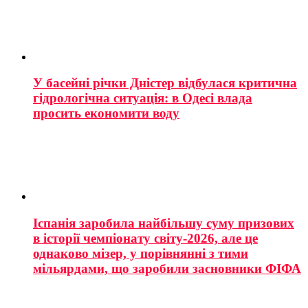
У басейні річки Дністер відбулася критична
гідрологічна ситуація: в Одесі влада
просить економити воду
Іспанія заробила найбільшу суму призових
в історії чемпіонату світу-2026, але це
однаково мізер, у порівнянні з тими
мільярдами, що заробили засновники ФІФА