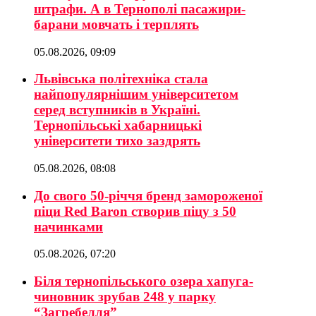
штрафи. А в Тернополі пасажири-
барани мовчать і терплять
05.08.2026, 09:09
Львівська політехніка стала
найпопулярнішим університетом
серед вступників в Україні.
Тернопільські хабарницькі
університети тихо заздрять
05.08.2026, 08:08
До свого 50-річчя бренд замороженої
піци Red Baron створив піцу з 50
начинками
05.08.2026, 07:20
Біля тернопільського озера хапуга-
чиновник зрубав 248 у парку
“Загребелля”