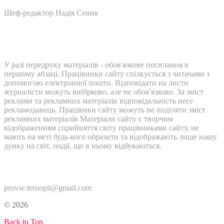
Шеф-редактор Надія Сеник
У разі передруку матеріалів - обов'язкове посилання в
першому абзаці. Працівники сайту спілкується з читачами з
допомогою електронної пошти. Відповідати на листи
журналісти можуть вибірково, але не обов'язково. За зміст
реклами та рекламних матеріалів відповідальність несе
рекламодавець. Працівнки сайту можуть не поділяти зміст
рекламних матеріалів Матеріали сайту є творчим
відображенням сприйняття світу працівниками сайту, не
мають на меті будь-кого образити та відображають лише нашу
дуику на світ, події, що в ньому відбуваються.
Контакти:
provse.ternopil@gmail.com
© 2026
Back to Top