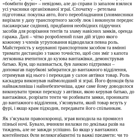
«бомбити фури» – невідомо, але до справи із запалом взялися
усі учасники організованої зграї. Спочатку – ретельна
підготовка: покупка авто, його переобладнання (зловмисники
вирізали у даху транспортного засобу люк і викинули переднє
пасажирське сидіння), придбання необхідних підручних
засобів для розрізання тентів та зламу навісних замків, оренда
гаража. Далі – чітко розроблений план дій згідно якого
кожному з членів угруповання відводилася певна роль.
Майстерність у керуванні транспортним засобом та вмінні
тримати дистанцію з такою точністю, щоб син зміг з капота
легковика вчепитися до кузова вантажівки, демонстрував
батько. Кум, що називається, був ланкою підтримки –
допомагав парубкові забиратися до вантажного відділення,
отримував від нього і перекидав у салон автівки товар. Роль
каскадера виконував наймолодший зі зграї. Його функція була
найважливіша і найнебезпечніша, адже саме йому доводилося
виконувати трюки переходу з автівки, якою керував батько, до
вантажівки, розрізати тенти чи розбивати замки, проникати
до вантажного відділення, з’ясовувати, який товар везуть у
фурі, і якщо крам підходив, передавати його спільникам.
Як з’ясували правоохоронці, зграя виходила на промисел
пізньої ночі. Бувало, вчиняли вилазки по декілька разів на
тиждень, але не завжди успішно. Бо якщо у вантажних
контейнерах були великогабаритні та важкі предмети: чи то