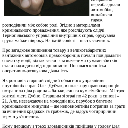
переобладнали
автомобіль,
винайняли
гараж,
розподілили між собою ролі. Згідно з матеріалами
кримінального провадження, яке розслідують слідчі
Тернопільського управління внутрішніх справ, орудувала
група майже півроку. На їхній совісті – шість злочинів.
Про загадкове зникнення товару з великогабаритних
вантажних автомобілів правоохоронців почали повідомляти
спочатку водії, відтак заяви із зазначеними сумами збитків
стали надходити від підприємств. Почалася клопітка
оперативно-розшукова діяльність.
Як розповів старший слідчий обласного управління
внутрішніх справ Олег Дубчак, в поле зору правоохоронців
потрапила ціла родина – батько, син та кум сімейства. Усі троє
жителі міста Дубно. Старшим зі зграї по 42 роки, а синові –
21. Але, незважаючи на молодий вік, парубок з багатим
кримінальним минулим – ще неповнолітнім потрапив за грати
за вчинення крадіжок та грабежів, де відбув чотирирічний
термін ув’язнення.
Кому першому з трьох зловмисників прийшла у голову ідея