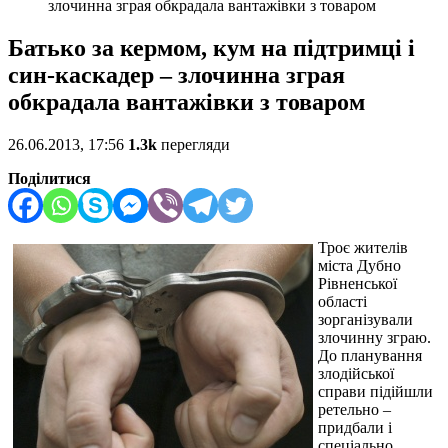
злочинна зграя обкрадала вантажівки з товаром
Батько за кермом, кум на підтримці і
син-каскадер – злочинна зграя
обкрадала вантажівки з товаром
26.06.2013, 17:56
1.3k
перегляди
Поділитися
Троє жителів
міста Дубно
Рівненської
області
зорганізували
злочинну зграю.
До планування
злодійської
справи підійшли
ретельно –
придбали і
спеціально