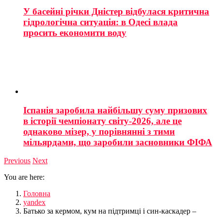
У басейні річки Дністер відбулася критична
гідрологічна ситуація: в Одесі влада
просить економити воду
Іспанія заробила найбільшу суму призових
в історії чемпіонату світу-2026, але це
однаково мізер, у порівнянні з тими
мільярдами, що заробили засновники ФІФА
Previous
Next
You are here:
Головна
yandex
Батько за кермом, кум на підтримці і син-каскадер –