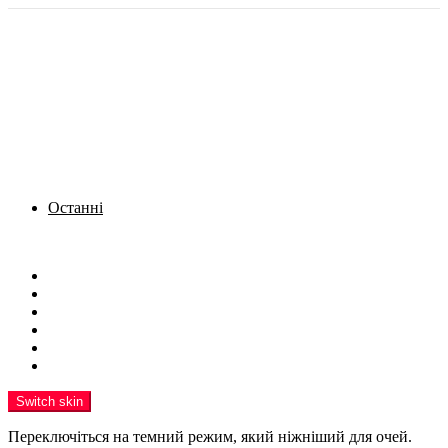
Останні
Menu
Новини
Політика
Кримінал
Фото
Надіслати новину
Реклама на сайті
Switch skin
Переключіться на темний режим, який ніжніший для очей.