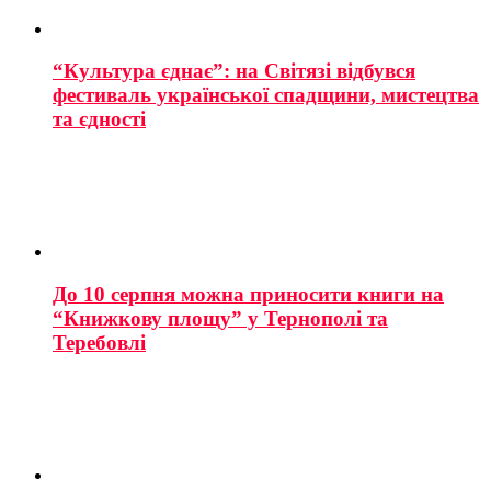
“Культура єднає”: на Світязі відбувся
фестиваль української спадщини, мистецтва
та єдності
До 10 серпня можна приносити книги на
“Книжкову площу” у Тернополі та
Теребовлі