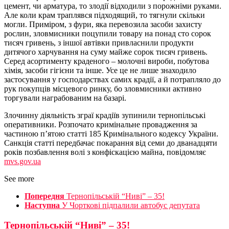
цемент, чи арматура, то злодії відходили з порожніми руками.
Але коли крам траплявся підходящий, то тягнули скільки
могли. Приміром, з фури, яка перевозила засоби захисту
рослин, зловмисники поцупили товару на понад сто сорок
тисяч гривень, з іншої автівки привласнили продукти
дитячого харчування на суму майже сорок тисяч гривень.
Серед асортименту краденого – молочні вироби, побутова
хімія, засоби гігієни та інше. Усе це не лише знаходило
застосування у господарствах самих крадії, а й потрапляло до
рук покупців місцевого ринку, бо зловмисники активно
торгували награбованим на базарі.
Злочинну діяльність зграї крадіїв зупинили тернопільські
оперативники. Розпочато кримінальне провадження за
частиною п’ятою статті 185 Кримінального кодексу України.
Санкція статті передбачає покарання від семи до дванадцяти
років позбавлення волі з конфіскацією майна, повідомляє
mvs.gov.ua
See more
Попередня
Тернопільській “Ниві” – 35!
Наступна
У Чорткові підпалили автобус депутата
Тернопільській “Ниві” – 35!