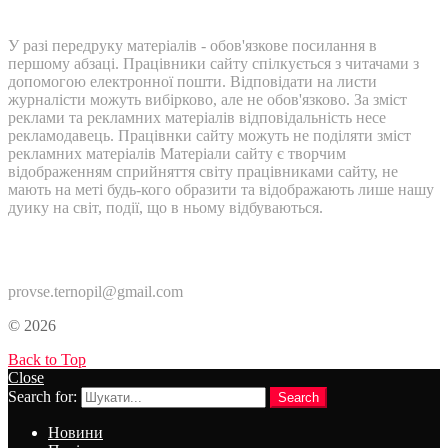
У разі передруку матеріалів - обов'язкове посилання в
першому абзаці. Працівники сайту спілкується з читачами з
допомогою електронної пошти. Відповідати на листи
журналісти можуть вибірково, але не обов'язково. За зміст
реклами та рекламних матеріалів відповідальність несе
рекламодавець. Працівнки сайту можуть не поділяти зміст
рекламних матеріалів Матеріали сайту є творчим
відображенням сприйняття світу працівниками сайту, не
мають на меті будь-кого образити та відображають лише нашу
дуику на світ, події, що в ньому відбуваються.
Контакти:
provse.ternopil@gmail.com
© 2026
Back to Top
Close
Search for:
Search
Новини