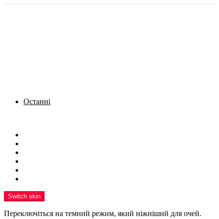
Останні
Menu
Новини
Політика
Кримінал
Фото
Надіслати новину
Реклама на сайті
Switch skin
Переключіться на темний режим, який ніжніший для очей.