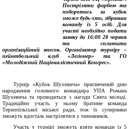
Постріляти фарбою та
поборотись за кубок
зможе будь-хто, зібравши
команду із 5 осіб. Для
участі необхідно подати
заявку до 16:00 28 червня
та сплатити
організаційний внесок. Організатор турніру –
пейнтбольний клуб «Легіонер» та ГО
«Молодіжний Націоналістичний Конгрес».
Турнір «Кубок Шухевича»
присвячений дню
народження головного командира УПА Романа
Шухевича
та проводиться
з нагоди Свята
м
олоді
.
Традиційно участь у ньому братиме команда
Тернопільської міської ради, тож їх суперники
зможуть вдосталь настрілятися у чиновників.
Участь у турнірі зможуть взяти команди із 5