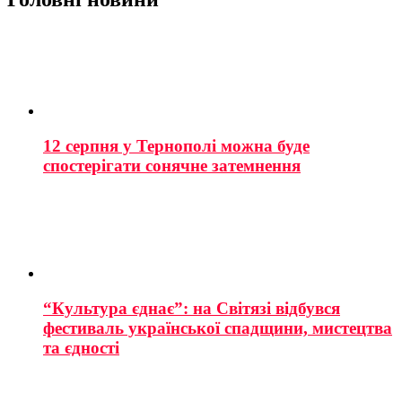
12 серпня у Тернополі можна буде
спостерігати сонячне затемнення
“Культура єднає”: на Світязі відбувся
фестиваль української спадщини, мистецтва
та єдності