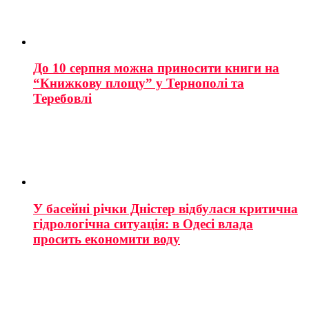
До 10 серпня можна приносити книги на
“Книжкову площу” у Тернополі та
Теребовлі
У басейні річки Дністер відбулася критична
гідрологічна ситуація: в Одесі влада
просить економити воду