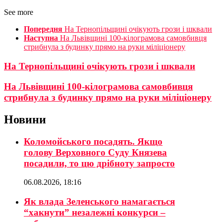
See more
Попередня
На Тернопільщині очікують грози і шквали
Наступна
На Львівщині 100-кілограмова самовбивця
стрибнула з будинку прямо на руки міліціонеру
На Тернопільщині очікують грози і шквали
На Львівщині 100-кілограмова самовбивця
стрибнула з будинку прямо на руки міліціонеру
Новини
Коломойського посадять. Якщо
голову Верховного Суду Князева
посадили, то цю дрібноту запросто
06.08.2026, 18:16
Як влада Зеленського намагається
“хакнути” незалежні конкурси –