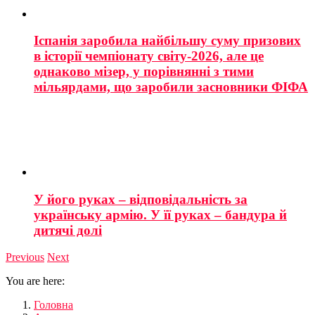
Іспанія заробила найбільшу суму призових
в історії чемпіонату світу-2026, але це
однаково мізер, у порівнянні з тими
мільярдами, що заробили засновники ФІФА
У його руках – відповідальність за
українську армію. У її руках – бандура й
дитячі долі
Previous
Next
You are here:
Головна