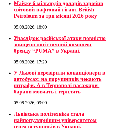
Майже 6 мільярдів доларів заробив
світовий нафтовий гігант British
Petroleum за три місяці 2026 року
05.08.2026, 18:00
Унаслідок російської атаки повністю
знищено логістичний комплекс
бренду “PUMA” в Україні.
05.08.2026, 17:20
У Львові перевірили кондиціонери в
автобусах: на порушників чекають
штрафи. А в Тернополі пасажири-
барани мовчать і терплять
05.08.2026, 09:09
Львівська політехніка стала
найпопулярнішим університетом
серед вступників в Україні.