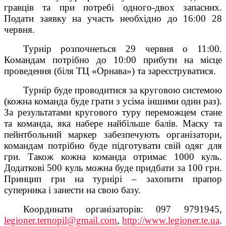
гравців та при потребі одного-двох запасних.
Подати заявку на участь необхідно до 16:00 28
червня.
Турнір розпочнеться 29 червня о 11:00.
Командам потрібно до 10:00 прибути на місце
проведення (біля ТЦ «Орнава») та зареєструватися.
Турнір буде проводитися за круговою системою
(кожна команда буде грати з усіма іншими один раз).
За результатами кругового туру переможцем стане
та команда, яка набере найбільше балів. Маску та
пейнтбольний маркер забезпечують організатори,
командам потрібно буде підготувати свій одяг для
гри. Також кожна команда отримає 1000 куль.
Додаткові 500 куль можна буде придбати за 100 грн.
Принцип гри на турнірі – захопити прапор
суперника і занести на свою базу.
Координати організаторів: 097 9791945,
legioner.ternopil@gmail.com
,
http://www.legioner.te.ua
.