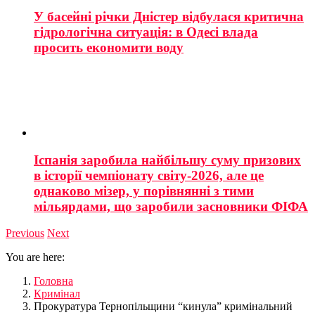
У басейні річки Дністер відбулася критична
гідрологічна ситуація: в Одесі влада
просить економити воду
Іспанія заробила найбільшу суму призових
в історії чемпіонату світу-2026, але це
однаково мізер, у порівнянні з тими
мільярдами, що заробили засновники ФІФА
Previous
Next
You are here:
Головна
Кримінал
Прокуратура Тернопільщини “кинула” кримінальний