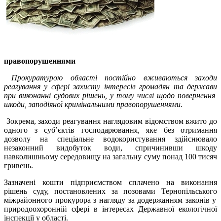
правопорушеннями
Прокуратурою області постійно вживаються заходи
реагування у сфері захисту інтересів громадян та держави
при виконанні судових рішень, у тому числі щодо повернення
шкоди, заподіяної кримінальними правопорушеннями.
Зокрема, заходи реагування наглядовим відомством вжито до
одного з суб’єктів господарювання, яке без отримання
дозволу на спеціальне водокористування здійснювало
незаконний видобуток води, спричинивши шкоду
навколишньому середовищу на загальну суму понад 100 тисяч
гривень.
Зазначені кошти підприємством сплачено на виконання
рішень суду, постановлених за позовами Тернопільського
міжрайонного прокурора з нагляду за додержанням законів у
природоохоронній сфері
в інтересах
Державної екологічної
інспекції у області.