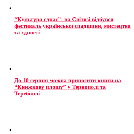
“Культура єднає”: на Світязі відбувся
фестиваль української спадщини, мистецтва
та єдності
До 10 серпня можна приносити книги на
“Книжкову площу” у Тернополі та
Теребовлі