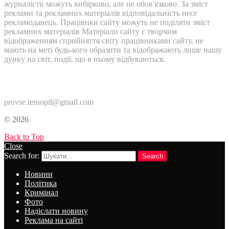
журналісти можуть вибірково, але не обов'язково. За зміст
реклами та рекламних матеріалів відповідальність несе
рекламодавець. Працівнки сайту можуть не поділяти зміст
рекламних матеріалів Матеріали сайту є творчим
відображенням сприйняття світу працівниками сайту, не
мають на меті будь-кого образити та відображають лише нашу
дуику на світ, події, що в ньому відбуваються.
Контакти:
provse.ternopil@gmail.com
© 2026
Back to Top
Close
Search for:
Search
Новини
Політика
Кримінал
Фото
Надіслати новину
Реклама на сайті