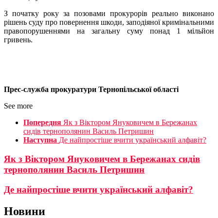
З початку року за позовами прокурорів реально виконано
рішень суду про повернення шкоди, заподіяної кримінальними
правопорушеннями на загальну суму понад 1 мільйон
гривень.
Прес-служба прокуратури Тернопільської області
See more
Попередня
Як з Віктором Януковичем в Бережанах
сидів тернополянин Василь Петришин
Наступна
Де найпростіше вчити український алфавіт?
Як з Віктором Януковичем в Бережанах сидів
тернополянин Василь Петришин
Де найпростіше вчити український алфавіт?
Новини