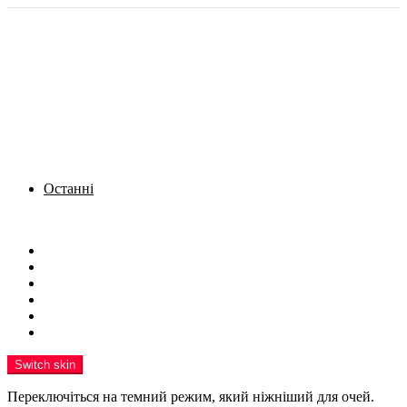
Останні
Menu
Новини
Політика
Кримінал
Фото
Надіслати новину
Реклама на сайті
Switch skin
Переключіться на темний режим, який ніжніший для очей.