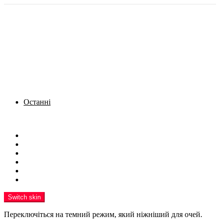
Останні
Menu
Новини
Політика
Кримінал
Фото
Надіслати новину
Реклама на сайті
Switch skin
Переключіться на темний режим, який ніжніший для очей.