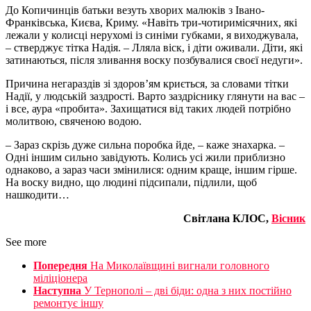
До Копичинців батьки везуть хворих малюків з Івано-
Франківська, Києва, Криму. «Навіть три-чотиримісячних, які
лежали у колисці нерухомі із синіми губками, я виходжувала,
– стверджує тітка Надія. – Лляла віск, і діти оживали. Діти, які
затинаються, після зливання воску позбувалися своєї недуги».
Причина негараздів зі здоров’ям криється, за словами тітки
Надії, у людській заздрості. Варто заздріснику глянути на вас –
і все, аура «пробита». Захищатися від таких людей потрібно
молитвою, свяченою водою.
– Зараз скрізь дуже сильна поробка йде, – каже знахарка. –
Одні іншим сильно завідують. Колись усі жили приблизно
однаково, а зараз часи змінилися: одним краще, іншим гірше.
На воску видно, що людині підсипали, підлили, щоб
нашкодити…
Світлана КЛОС,
Вісник
See more
Попередня
На Миколаївщині вигнали головного
міліціонера
Наступна
У Тернополі – дві біди: одна з них постійно
ремонтує іншу