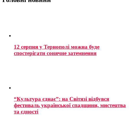
12 серпня у Тернополі можна буде
спостерігати сонячне затемнення
“Культура єднає”: на Світязі відбувся
фестиваль української спадщини, мистецтва
та єдності