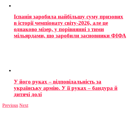
Іспанія заробила найбільшу суму призових
в історії чемпіонату світу-2026, але це
однаково мізер, у порівнянні з тими
мільярдами, що заробили засновники ФІФА
У його руках – відповідальність за
українську армію. У її руках – бандура й
дитячі долі
Previous
Next