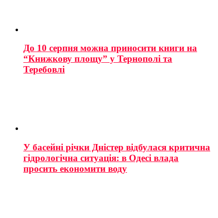
До 10 серпня можна приносити книги на
“Книжкову площу” у Тернополі та
Теребовлі
У басейні річки Дністер відбулася критична
гідрологічна ситуація: в Одесі влада
просить економити воду