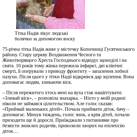
Тітка Надія лікує людські
болячки за допомогою воску
75-річна тітка Надія живе у містечку Копичинці Гусятинського
району. Стару церкву Воздвиження Чесного та
Животворящого Хреста Господнього відвідує щонеділі і на
свята. 10 років тому жінка пережила інфаркт, дві клінічні
смерті, її оперували з приводу фронтиту – запалення лобної
пазухи. Після цього у тітки Надії відкрився дар зцілення. Вона
допомагає людям, зливаючи віск.
– Після пережитого хтось мені на вуха став нашіптувати:
«Зливай віск», – розповіла знахарка. – Ніхто у моїй родині
ніколи не займався цілительством. Але голос сказав:
«Приймай маленьких дітей». Почала приймати діток, бачу –
допомагає. Минув тиждень, голос зник, а крім дітей, почали
приходити ще й дорослі. Приїжджали з питаннями про
безвісти зниклих родичів, привозили хворих на епілепсію
діток…