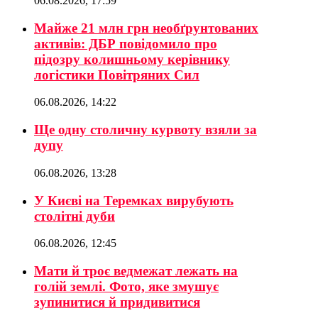
06.08.2026, 17:59
Майже 21 млн грн необґрунтованих
активів: ДБР повідомило про
підозру колишньому керівнику
логістики Повітряних Сил
06.08.2026, 14:22
Ще одну столичну курвоту взяли за
дупу
06.08.2026, 13:28
У Києві на Теремках вирубують
столітні дуби
06.08.2026, 12:45
Мати й троє ведмежат лежать на
голій землі. Фото, яке змушує
зупинитися й придивитися