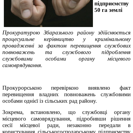
підприємству
50 га землі
Прокуратурою Збаразького району
з
дійснюється
процесуальне керівництво у кримінальному
провадженні за фактом
перевищення службових
повноважень та службового підроблення
службовими особами органу місцевого
самоврядування.
Прокурорською перевіркою виявлено факт
перевищення владних повноважень службовими
особами однієї із сільських рад району.
Зокрема, встановлено, що службовці органу
місцевого самоврядування, підробивши рішення
сесії місцевої ради, незаконно передали в
користування сільськогосподарському підприємству