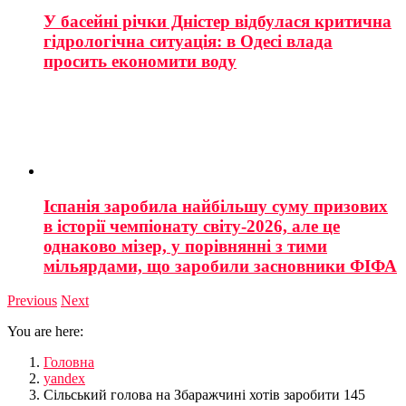
У басейні річки Дністер відбулася критична
гідрологічна ситуація: в Одесі влада
просить економити воду
Іспанія заробила найбільшу суму призових
в історії чемпіонату світу-2026, але це
однаково мізер, у порівнянні з тими
мільярдами, що заробили засновники ФІФА
Previous
Next
You are here:
Головна
yandex
Сільський голова на Збаражчині хотів заробити 145