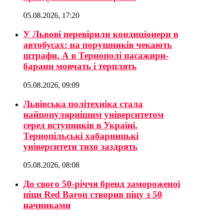
05.08.2026, 17:20
У Львові перевірили кондиціонери в
автобусах: на порушників чекають
штрафи. А в Тернополі пасажири-
барани мовчать і терплять
05.08.2026, 09:09
Львівська політехніка стала
найпопулярнішим університетом
серед вступників в Україні.
Тернопільські хабарницькі
університети тихо заздрять
05.08.2026, 08:08
До свого 50-річчя бренд замороженої
піци Red Baron створив піцу з 50
начинками