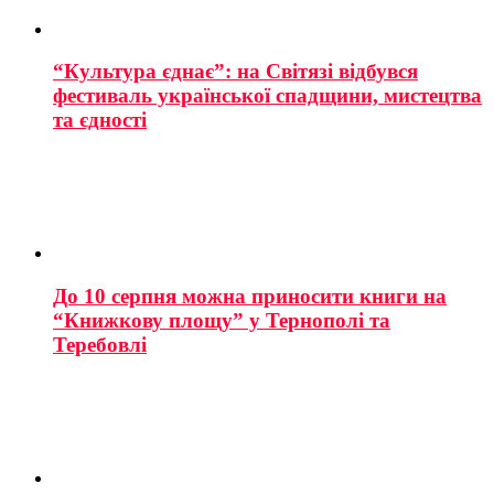
“Культура єднає”: на Світязі відбувся
фестиваль української спадщини, мистецтва
та єдності
До 10 серпня можна приносити книги на
“Книжкову площу” у Тернополі та
Теребовлі