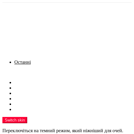
Останні
Menu
Новини
Політика
Кримінал
Фото
Надіслати новину
Реклама на сайті
Switch skin
Переключіться на темний режим, який ніжніший для очей.