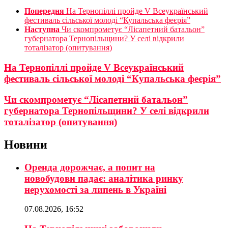
Попередня
На Тернопіллі пройде V Всеукраїнський
фестиваль сільської молоді “Купальська феєрія”
Наступна
Чи скомпрометує “Лісапетний батальон”
губернатора Тернопільщини? У селі відкрили
тоталізатор (опитування)
На Тернопіллі пройде V Всеукраїнський
фестиваль сільської молоді “Купальська феєрія”
Чи скомпрометує “Лісапетний батальон”
губернатора Тернопільщини? У селі відкрили
тоталізатор (опитування)
Новини
Оренда дорожчає, а попит на
новобудови падає: аналітика ринку
нерухомості за липень в Україні
07.08.2026, 16:52