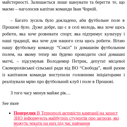
майстерності. Залишається лише шанувати та берегти те, що
маємо – наголосив капітан команди Іван Чорній.
–
Багато зусиль було докладено, аби футбольне поле в
Прошові було. Дуже добре, що є в селі молодь, яка хоче щось
робити, яка хоче розвивати спорт, яка підтримує культуру і
наші традиції, яка хоче для нашого села щось робити.
Вітаю
нашу футбольну команду “Сокіл” із домашнім футбольним
полем, на якому тепер ми будемо проводити свої домашні
матчі, – підсумував Володимир Петрик, депутат місцевої
Скоморохівської сільської ради від ВО “Свобода”, який разом
із капітаном команди виступили головними ініціаторами і
реалізували мрію про футбольний клуб і поле в Прошові.
З того часу минув майже рік…
See more
Попередня
В Тернополі активісти кампанії на захист
ЗНО інформують майбутніх студентів про загрози, які
можуть чекати на них під час навчання