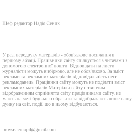
Шеф-редактор Надія Сеник
У разі передруку матеріалів - обов'язкове посилання в
першому абзаці. Працівники сайту спілкується з читачами з
допомогою електронної пошти. Відповідати на листи
журналісти можуть вибірково, але не обов'язково. За зміст
реклами та рекламних матеріалів відповідальність несе
рекламодавець. Працівнки сайту можуть не поділяти зміст
рекламних матеріалів Матеріали сайту є творчим
відображенням сприйняття світу працівниками сайту, не
мають на меті будь-кого образити та відображають лише нашу
дуику на світ, події, що в ньому відбуваються.
Контакти:
provse.ternopil@gmail.com