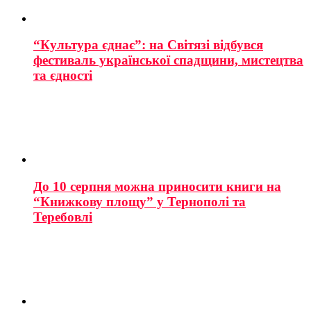
“Культура єднає”: на Світязі відбувся
фестиваль української спадщини, мистецтва
та єдності
До 10 серпня можна приносити книги на
“Книжкову площу” у Тернополі та
Теребовлі