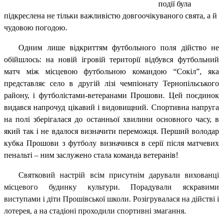
події була
підкреслена не тільки важливістю довгоочікуваного свята, а й
чудовою погодою.
Одним лише відкриттям футбольного поля дійство не
обійшлось: на новій ігровій території відбувся футбольний
матч між місцевою футбольною командою “Сокіл”, яка
представляє село в другій лізі чемпіонату Тернопільського
району, і футболістами-ветеранами Прошови. Цей поєдинок
видався напрочуд цікавий і видовищний. Спортивна напруга
на полі зберігалася до останньої хвилини основного часу, в
який так і не вдалося визначити переможця. Перший володар
кубка Прошови з футболу визначився в серії після матчевих
пенальті – ним заслужено стала команда ветеранів!
Святковий настрій всім присутнім дарували вихованці
місцевого будинку культури. Порадували яскравими
виступами і діти Прошівської школи. Розігрувалася на дійстві і
лотерея, а на стадіоні проходили спортивні змагання.