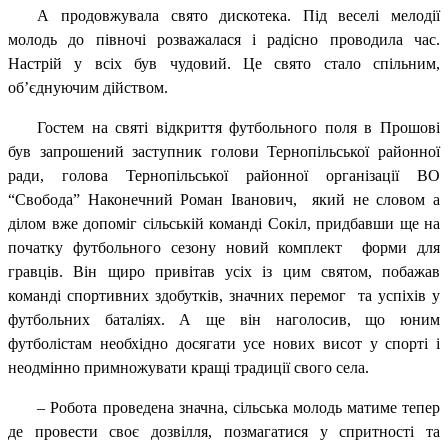
А продовжувала свято дискотека.
Під веселі мелодії
молодь до півночі розважалася і радісно проводила час.
Настрій у всіх був чудовий. Це свято стало спільним,
об’єднуючим дійством.
Гостем на святі відкриття футбольного поля в Прошові
був запрошений заступник голови Тернопільської районної
ради, голова Тернопільської районної організації ВО
“Свобода” Наконечний Роман Іванович,
який не словом а
ділом вже допоміг сільській команді Сокіл, придбавши ще на
початку футбольного сезону новий комплект
форми для
гравців.
Він щиро привітав усіх із цим святом, побажав
команді спортивних здобутків, значних перемог
та успіхів у
футбольних баталіях.
А ще він наголосив, що юним
футболістам необхідно досягати усе нових висот у спорті і
неодмінно примножувати кращі традиції свого села.
–
Робота проведена значна, сільська молодь матиме тепер
де провести своє дозвілля, позмагатися у спритності та