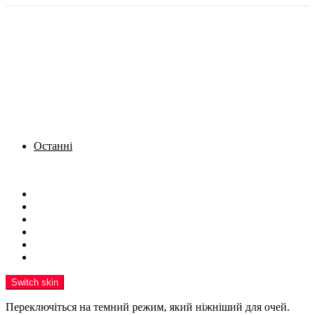
Останні
Menu
Новини
Політика
Кримінал
Фото
Надіслати новину
Реклама на сайті
Switch skin
Переключіться на темний режим, який ніжніший для очей.