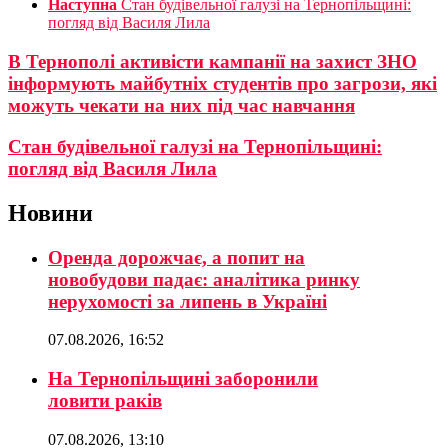
Наступна
Стан будівельної галузі на Тернопільщині:
погляд від Василя Лила
В Тернополі активісти кампанії на захист ЗНО
інформують майбутніх студентів про загрози, які
можуть чекати на них під час навчання
Стан будівельної галузі на Тернопільщині:
погляд від Василя Лила
Новини
Оренда дорожчає, а попит на
новобудови падає: аналітика ринку
нерухомості за липень в Україні
07.08.2026, 16:52
На Тернопільщині заборонили
ловити раків
07.08.2026, 13:10