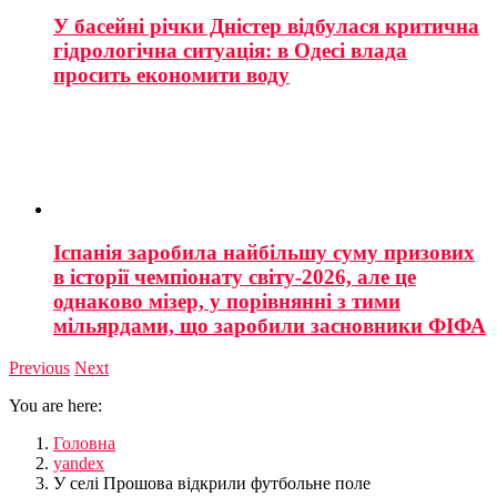
У басейні річки Дністер відбулася критична
гідрологічна ситуація: в Одесі влада
просить економити воду
Іспанія заробила найбільшу суму призових
в історії чемпіонату світу-2026, але це
однаково мізер, у порівнянні з тими
мільярдами, що заробили засновники ФІФА
Previous
Next
You are here:
Головна
yandex
У селі Прошова відкрили футбольне поле