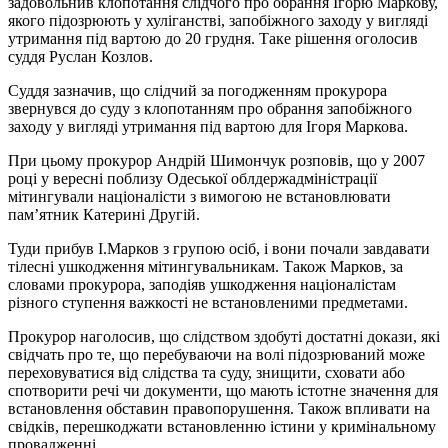
задовольнив клопотання слідчого про обрання Ігорю Маркову,
якого підозрюють у хуліганстві, запобіжного заходу у вигляді
утримання під вартою до 20 грудня. Таке рішення оголосив
суддя Руслан Козлов.
Суддя зазначив, що слідчий за погодженням прокурора
звернувся до суду з клопотанням про обрання запобіжного
заходу у вигляді утримання під вартою для Ігоря Маркова.
При цьому прокурор Андрій Шимончук розповів, що у 2007
році у вересні поблизу Одеської облдержадміністрації
мітингували націоналісти з вимогою не встановлювати
пам’ятник Катерині Другій.
Туди прибув І.Марков з групою осіб, і вони почали завдавати
тілесні ушкодження мітингувальникам. Також Марков, за
словами прокурора, заподіяв ушкодження націоналістам
різного ступення важкості не встановленими предметами.
Прокурор наголосив, що слідством здобуті достатні докази, які
свідчать про те, що перебуваючи на волі підозрюваний може
переховуватися від слідства та суду, знищити, сховати або
спотворити речі чи документи, що мають істотне значення для
встановлення обставин правопорушення. Також впливати на
свідків, перешкоджати встановленню істини у кримінальному
провадженні.