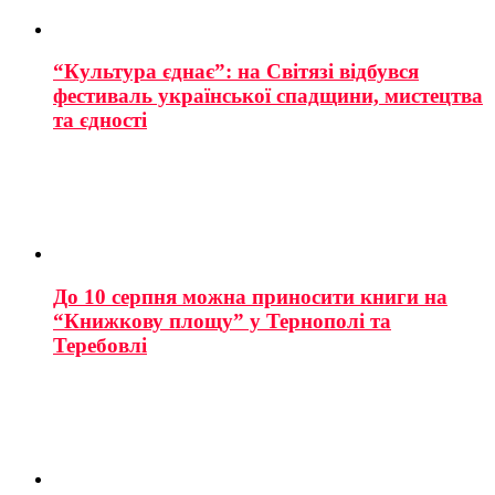
“Культура єднає”: на Світязі відбувся
фестиваль української спадщини, мистецтва
та єдності
До 10 серпня можна приносити книги на
“Книжкову площу” у Тернополі та
Теребовлі