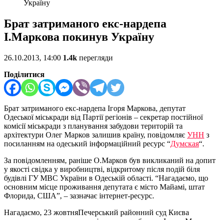
Україну
Брат затриманого екс-нардепа
І.Маркова покинув Україну
26.10.2013, 14:00
1.4k
перегляди
Поділитися
Брат затриманого екс-нардепа Ігоря Маркова, депутат
Одеської міськради від Партії регіонів – секретар постійної
комісії міськради з планування забудови територій та
архітектури Олег Марков залишив країну, повідомляє
УНН
з
посиланням на одеський інформаційний ресурс “
Думская
“.
За повідомленням, раніше О.Марков був викликаний на допит
у якості свідка у виробництві, відкритому після подій біля
будівлі ГУ МВС України в Одеській області. “Нагадаємо, що
основним місце проживання депутата є місто Майамі, штат
Флорида, США”, – зазначає інтернет-ресурс.
Нагадаємо, 23 жовтняПечерський районний суд Києва