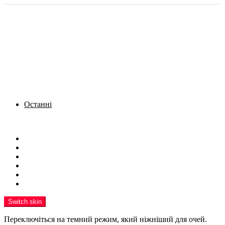
Останні
Menu
Новини
Політика
Кримінал
Фото
Надіслати новину
Реклама на сайті
Switch skin
Переключіться на темний режим, який ніжніший для очей.