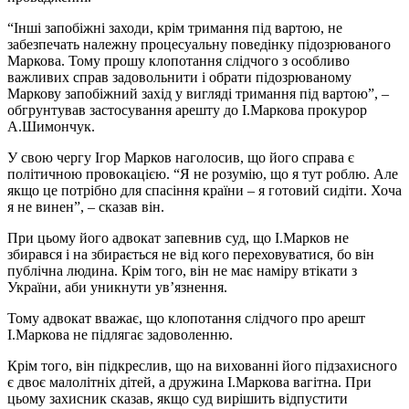
“Інші запобіжні заходи, крім тримання під вартою, не
забезпечать належну процесуальну поведінку підозрюваного
Маркова. Тому прошу клопотання слідчого з особливо
важливих справ задовольнити і обрати підозрюваному
Маркову запобіжний захід у вигляді тримання під вартою”, –
обгрунтував застосування арешту до І.Маркова прокурор
А.Шимончук.
У свою чергу Ігор Марков наголосив, що його справа є
політичною провокацією. “Я не розумію, що я тут роблю. Але
якщо це потрібно для спасіння країни – я готовий сидіти. Хоча
я не винен”, – сказав він.
При цьому його адвокат запевнив суд, що І.Марков не
збирався і на збирається не від кого переховуватися, бо він
публічна людина. Крім того, він не має наміру втікати з
України, аби уникнути ув’язнення.
Тому адвокат вважає, що клопотання слідчого про арешт
І.Маркова не підлягає задоволенню.
Крім того, він підкреслив, що на вихованні його підзахисного
є двоє малолітніх дітей, а дружина І.Маркова вагітна. При
цьому захисник сказав, якщо суд вирішить відпустити