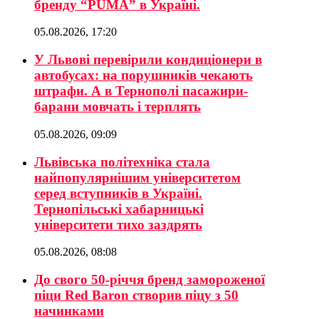
бренду “PUMA” в Україні.
05.08.2026, 17:20
У Львові перевірили кондиціонери в
автобусах: на порушників чекають
штрафи. А в Тернополі пасажири-
барани мовчать і терплять
05.08.2026, 09:09
Львівська політехніка стала
найпопулярнішим університетом
серед вступників в Україні.
Тернопільські хабарницькі
університети тихо заздрять
05.08.2026, 08:08
До свого 50-річчя бренд замороженої
піци Red Baron створив піцу з 50
начинками