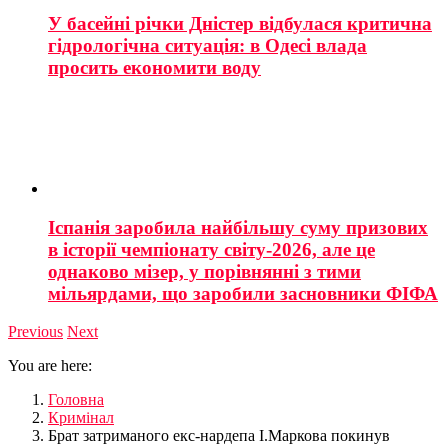
У басейні річки Дністер відбулася критична
гідрологічна ситуація: в Одесі влада
просить економити воду
Іспанія заробила найбільшу суму призових
в історії чемпіонату світу-2026, але це
однаково мізер, у порівнянні з тими
мільярдами, що заробили засновники ФІФА
Previous
Next
You are here:
Головна
Кримінал
Брат затриманого екс-нардепа І.Маркова покинув