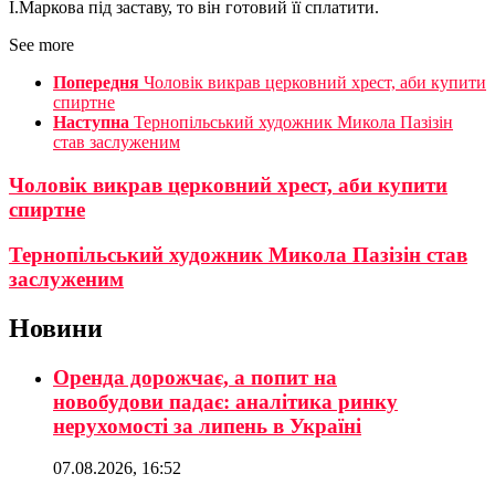
І.Маркова під заставу, то він готовий її сплатити.
See more
Попередня
Чоловік викрав церковний хрест, аби купити
спиртне
Наступна
Тернопільський художник Микола Пазізін
став заслуженим
Чоловік викрав церковний хрест, аби купити
спиртне
Тернопільський художник Микола Пазізін став
заслуженим
Новини
Оренда дорожчає, а попит на
новобудови падає: аналітика ринку
нерухомості за липень в Україні
07.08.2026, 16:52