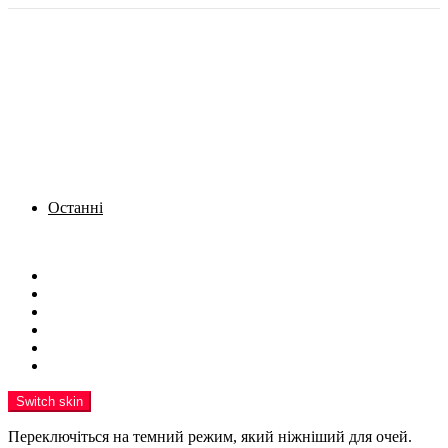
Останні
Menu
Новини
Політика
Кримінал
Фото
Надіслати новину
Реклама на сайті
Switch skin
Переключіться на темний режим, який ніжніший для очей.