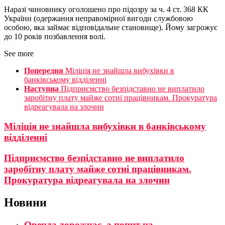
Наразі чиновнику оголошено про підозру за ч. 4 ст. 368 КК
України (одержання неправомірної вигоди службовою
особою, яка займає відповідальне становище). Йому загрожує
до 10 років позбавлення волі.
See more
Попередня
Міліція не знайшла вибухівки в
банківському відділенні
Наступна
Підприємство безпідставно не виплатило
заробітну плату майже сотні працівникам. Прокуратура
відреагувала на злочин
Міліція не знайшла вибухівки в банківському
відділенні
Підприємство безпідставно не виплатило
заробітну плату майже сотні працівникам.
Прокуратура відреагувала на злочин
Новини
Оренда дорожчає, а попит на