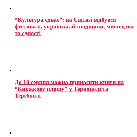
“Культура єднає”: на Світязі відбувся
фестиваль української спадщини, мистецтва
та єдності
До 10 серпня можна приносити книги на
“Книжкову площу” у Тернополі та
Теребовлі