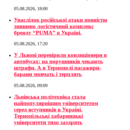
05.08.2026, 18:00
Унаслідок російської атаки повністю
знищено логістичний комплекс
бренду “PUMA” в Україні.
05.08.2026, 17:20
У Львові перевірили кондиціонери в
автобусах: на порушників чекають
штрафи. А в Тернополі пасажири-
барани мовчать і терплять
05.08.2026, 09:09
Львівська політехніка стала
найпопулярнішим університетом
серед вступників в Україні.
Тернопільські хабарницькі
університети тихо заздрять