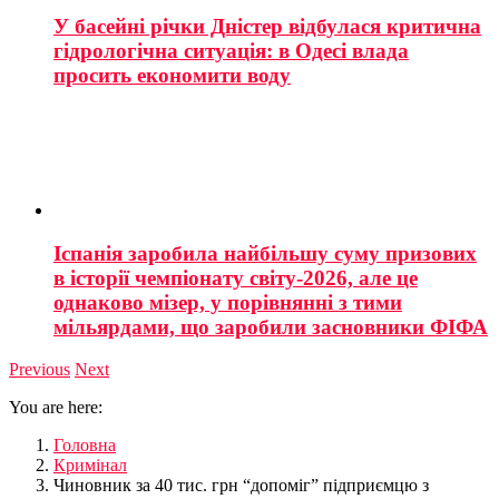
У басейні річки Дністер відбулася критична
гідрологічна ситуація: в Одесі влада
просить економити воду
Іспанія заробила найбільшу суму призових
в історії чемпіонату світу-2026, але це
однаково мізер, у порівнянні з тими
мільярдами, що заробили засновники ФІФА
Previous
Next
You are here:
Головна
Кримінал
Чиновник за 40 тис. грн “допоміг” підприємцю з