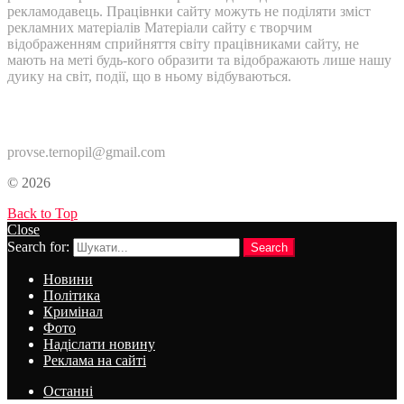
рекламодавець. Працівнки сайту можуть не поділяти зміст
рекламних матеріалів Матеріали сайту є творчим
відображенням сприйняття світу працівниками сайту, не
мають на меті будь-кого образити та відображають лише нашу
дуику на світ, події, що в ньому відбуваються.
Контакти:
provse.ternopil@gmail.com
© 2026
Back to Top
Close
Search for:
Search
Новини
Політика
Кримінал
Фото
Надіслати новину
Реклама на сайті
Останні