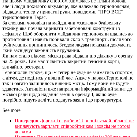
На цьому майданчику спортом займалась не тільки молодь,
але й люди похилого віку.місце, яке належало тернополянам,
віддадуть тепер у приватні руки, повыдомив “ПРО ВСЕ”
тернополянин Тарас.
За словами чоловіка на майданчик «заслали» будівельну
техніку, яка почала виривати забетоновані конструкції з
асфальту. Щоб оборонити майданчик тернополяни вдались до
протистояння і навіть побивали скло в транспорті, після чого
руйнування припинилось. Згодом людям показали документ,
який засвідчує законність втручання.
Як нам стало відомо, міська рада віддали цю ділянку в оренду
на 25 років. Там має з’явитись закритий тенісний корт і,
звичайно, ресторан.
Тернополян турбує, що їм тепер не буде де займатись спортом,
а дітям, де подітись у вільний час. Адже у паркахТернополі не
так й багато залишилось вільних місць. Тому вони не будуть
здаватись. Активісти вже направили інформаційний запит до
міської ради щодо надання землі в оренду. І, якщо буде
потрібно, підуть далі та подадуть заяви і до прокуратури.
See more
Попередня
Дорожні служби в Тернопільській області не
виплачують зарплати співробітникам і зовсім не готові
до зими