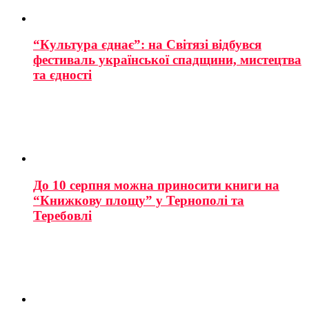
“Культура єднає”: на Світязі відбувся
фестиваль української спадщини, мистецтва
та єдності
До 10 серпня можна приносити книги на
“Книжкову площу” у Тернополі та
Теребовлі