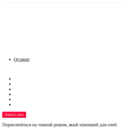
Останні
Menu
Новини
Політика
Кримінал
Фото
Надіслати новину
Реклама на сайті
Switch skin
Переключіться на темний режим, який ніжніший для очей.