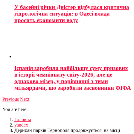
У басейні річки Дністер відбулася критична
гідрологічна ситуація: в Одесі влада
просить економити воду
Іспанія заробила найбільшу суму призових
в історії чемпіонату світу-2026, але це
однаково мізер, у порівнянні з тими
мільярдами, що заробили засновники ФІФА
Previous
Next
You are here:
Головна
yandex
Дерибан парків Тернополя продовжується: на місці