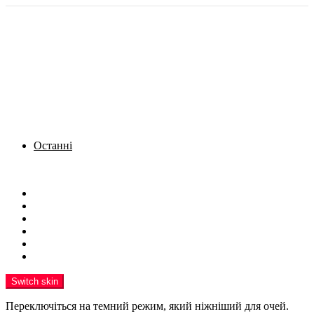
Останні
Menu
Новини
Політика
Кримінал
Фото
Надіслати новину
Реклама на сайті
Switch skin
Переключіться на темний режим, який ніжніший для очей.