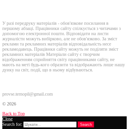
У разі передруку матеріалів - обов'язкове посилання в
першому абзаці. Працівники сайту спілкується з читачами з
допомогою електронної пошти. Відповідати на листи
журналісти можуть вибірково, але не обов'язково. За зміст
реклами та рекламних матеріалів відповідальність несе
рекламодавець. Працівнки сайту можуть не поділяти зміст
рекламних матеріалів Матеріали сайту є творчим
відображенням сприйняття світу працівниками сайту, не
мають на меті будь-кого образити та відображають лише нашу
дуику на світ, події, що в ньому відбуваються.
Контакти:
provse.ternopil@gmail.com
© 2026
Back to Top
Close
Search for:
Search