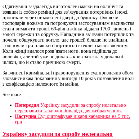
Одягнувши заздалегідь виготовлені маски на обличчя та
взявши із собою ремінці для зв’язування потерпілих і ножі,
проникли через незамкнені двері до будинку. Лякаючи
господарів ножами та погрожуючи застосуванням насильства
стали вимагати гроші. 69-річна жінка віддала 1700 гривень і
золоті сережки та обручку. Нападники зв’язали потерпілих та
почали обшукувати житло, але грошей більше не знайшли.
Тоді взяли три пляшки спиртного і втекли з місця злочину.
Коли жінці вдалося розв’язати ноги, вона підійшла до
чоловіка, але той уже не дихав – кров затекла у дихальні
шляхи, що й стало причиною смерті.
За вчинені кримінальні правопорушення суд призначив обом
зловмисникам покарання у вигляді 10 років позбавлення волі
з конфіскацією належного їм майна.
See more
Попередня
Українку засудили за спробу нелегально
переправити за кордон інваліда для жебракування
Наступна
Суд оштрафував лікаря-хабарника на 5 тис.
грн
Українку засудили за спробу нелегально