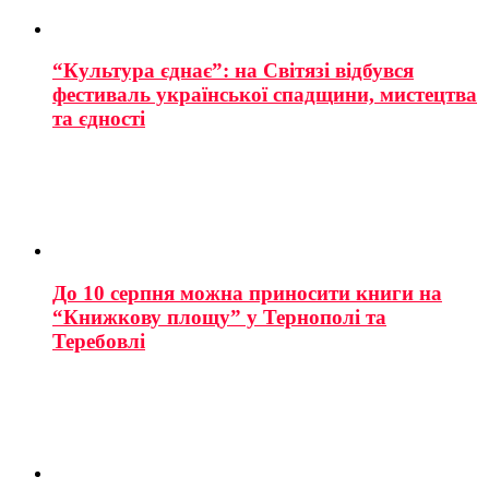
“Культура єднає”: на Світязі відбувся
фестиваль української спадщини, мистецтва
та єдності
До 10 серпня можна приносити книги на
“Книжкову площу” у Тернополі та
Теребовлі