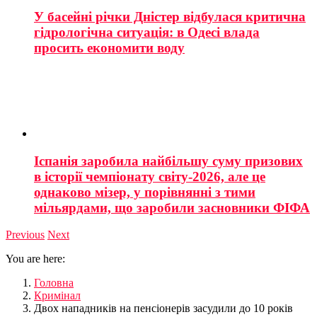
У басейні річки Дністер відбулася критична
гідрологічна ситуація: в Одесі влада
просить економити воду
Іспанія заробила найбільшу суму призових
в історії чемпіонату світу-2026, але це
однаково мізер, у порівнянні з тими
мільярдами, що заробили засновники ФІФА
Previous
Next
You are here:
Головна
Кримінал
Двох нападників на пенсіонерів засудили до 10 років