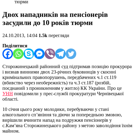
тюрми
Двох нападників на пенсіонерів
засудили до 10 років тюрми
24.10.2013, 14:04
1.5k
перегляди
Поділитися
Сторожинецький районний суд підтримав позицію прокурора
і визнав винними двох 23-річних буковинців у скоєнні
кримінальних правопорушень, передбачених ч.1 ст.119
(вбивство через необережність) та ч.3 ст.187 (розбій,
поєднаний з проникненням у житло) КК України. Про це
УНН
повідомили у прес-службі прокуратури Чернівецької
області.
10 січня цього року молодики, перебуваючи у стані
алкогольного сп’яніння та діючи за попередньою змовою,
вирішили вчинити напад на подружжя пенсіонерів у
с.Кам’яна Сторожинецького району з метою заволодіння їхнім
майном.