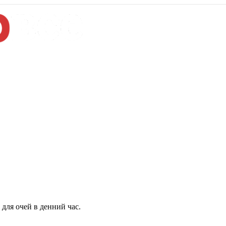
для очей в денний час.