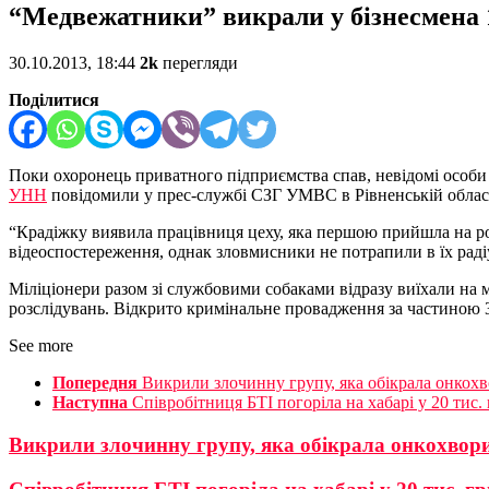
“Медвежатники” викрали у бізнесмена 
30.10.2013, 18:44
2k
перегляди
Поділитися
Поки охоронець приватного підприємства спав, невідомі особи 
УНН
повідомили у прес-службі СЗГ УМВС в Рівненській област
“Крадіжку виявила працівниця цеху, яка першою прийшла на р
відеоспостереження, однак зловмисники не потрапили в їх радіус
Міліціонери разом зі службовими собаками відразу виїхали на м
розслідувань. Відкрито кримінальне провадження за частиною 3
See more
Попередня
Викрили злочинну групу, яка обікрала онкохв
Наступна
Співробітниця БТІ погоріла на хабарі у 20 тис.
Викрили злочинну групу, яка обікрала онкохворих