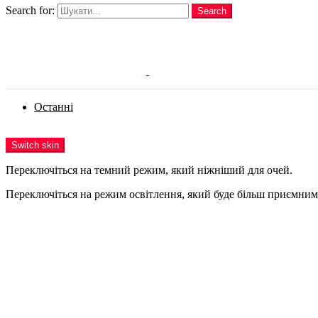
Search for:
Search
Login
Останні
Menu
Switch skin
Переключіться на темний режим, який ніжніший для очей.
Переключіться на режим освітлення, який буде більш приємним 
Login