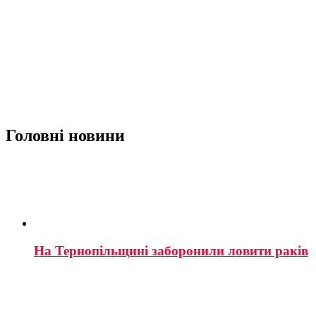
Головні новини
На Тернопільщині заборонили ловити раків