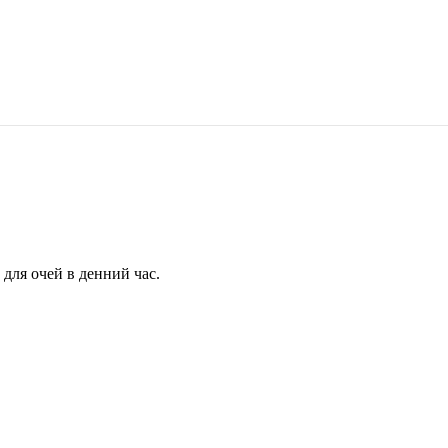
для очей в денний час.