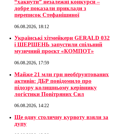
“хакнути” незалежні конкурси –
добре показали приклади з
переписок Стефанішиної
06.08.2026, 18:12
Українські хітмейкери GERALD 032
і ШЕРШЕНЬ запустили спільний
музичний проєкт «КОМПОТ»
06.08.2026, 17:59
Майже 21 млн грн необґрунтованих
активів: ДБР повідомило про
підозру колишньому керівнику
логістики Повітряних Сил
06.08.2026, 14:22
Ще одну столичну курвоту взяли за
дупу