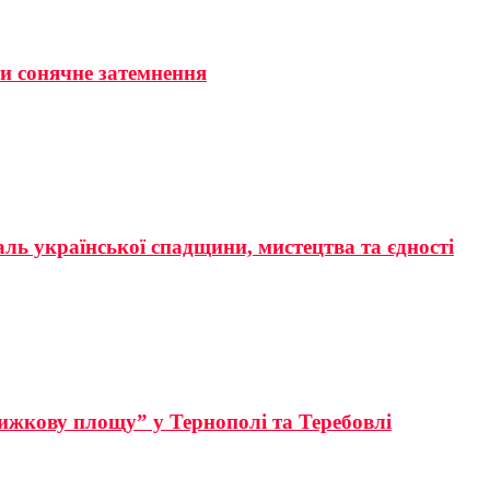
ти сонячне затемнення
аль української спадщини, мистецтва та єдності
ижкову площу” у Тернополі та Теребовлі