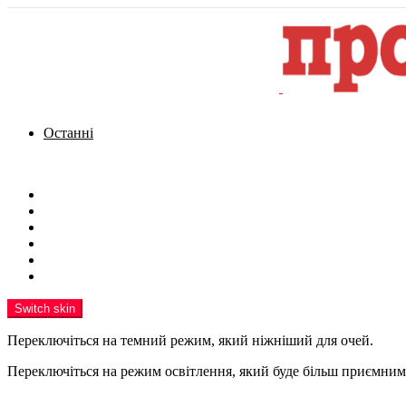
Останні
Menu
Новини
Політика
Кримінал
Фото
Надіслати новину
Реклама на сайті
Switch skin
Переключіться на темний режим, який ніжніший для очей.
Переключіться на режим освітлення, який буде більш приємним 
шукати