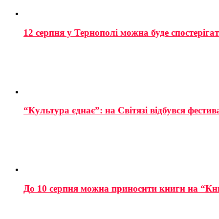
12 серпня у Тернополі можна буде спостеріга
“Культура єднає”: на Світязі відбувся фестив
До 10 серпня можна приносити книги на “Кн