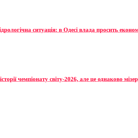
ідрологічна ситуація: в Одесі влада просить еконо
сторії чемпіонату світу-2026, але це однаково мізе