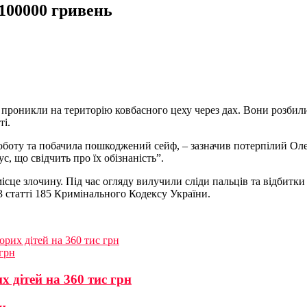
100000 гривень
проникли на територію ковбасного цеху через дах. Вони розбили 
і.
оботу та побачила пошкоджений сейф, – зазначив потерпілий Ол
, що свідчить про їх обізнаність”.
ісце злочину. Під час огляду вилучили сліди пальців та відбитки
 статті 185 Кримінального Кодексу України.
орих дітей на 360 тис грн
 грн
 дітей на 360 тис грн