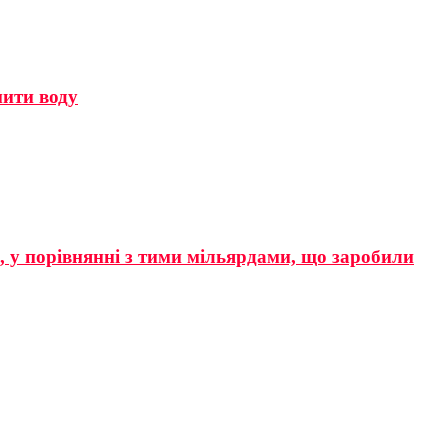
мити воду
р, у порівнянні з тими мільярдами, що заробили