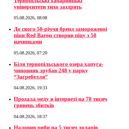
Тернопільські хабарницькі
університети тихо заздрять
05.08.2026, 08:08
До свого 50-річчя бренд замороженої
піци Red Baron створив піцу з 50
начинками
05.08.2026, 07:20
Біля тернопільського озера хапуга-
чиновник зрубав 248 у парку
“Загребелля”
04.08.2026, 19:33
Продала меду в інтернеті на 70 тисяч
гривень збитків
04.08.2026, 18:37
Наловив риби на 5 тисяч доларів