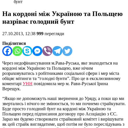
бунт
На кордоні між Україною та Польщею
назріває голодний бунт
27.10.2013, 12:38
999
перегляди
Поділитися
Через недофінансування м.Рава-Руська, яке знаходиться на
кордоні між Україною та Польщею, вже нічим
розраховуватись з робітниками соціальної сфери і мер міста
обіцяє мітинги та “голодні бунти”. Про це в ексклюзивному
коментарі
УНН
повідомила мер м. Рави-Руської Ірина
Верещук.
“Якщо не допоможуть наші звернення до Уряду, а поки що ми
звертались і нічого не змінюється, то ми почнемо страйкувати.
Буде просто голодний бунт на кордоні між Україною та
Польщею перед підписання договору про Асоціацію з ЄС.
Зараз ми будемо створювати страйковий комітет і вирішувати
як цей страйк виглядатиме, щоб потім не було переслідувань з