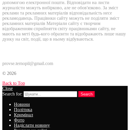
допомогою електронної пошти. Відповідати на листи
журналісти можуть вибірково, але не обов'язково. За зміст
реклами та рекламних матеріалів відповідальність несе
рекламодавець. Працівнки сайту можуть не поділяти зміст
рекламних матеріалів Матеріали сайту є творчим
відображенням сприйняття світу працівниками сайту, не
мають на меті будь-кого образити та відображають лише нашу
дуику на світ, події, що в ньому відбуваються.
Контакти:
provse.ternopil@gmail.com
© 2026
Back to Top
Close
Search for:
Search
Новини
Політика
Кримінал
Фото
Надіслати новину