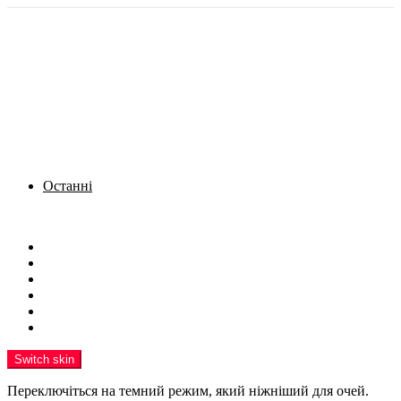
Останні
Menu
Новини
Політика
Кримінал
Фото
Надіслати новину
Реклама на сайті
Switch skin
Переключіться на темний режим, який ніжніший для очей.