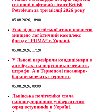
світовий нафтовий гігант British
Petroleum за три місяці 2026 року
05.08.2026, 18:00
Унаслідок російської атаки повністю
знищено логістичний комплекс
бренду “PUMA” в Україні.
05.08.2026, 17:20
У Львові перевірили кондиціонери в
автобусах: на порушників чекають
штрафи. А в Тернополі пасажири-
барани мовчать і терплять
05.08.2026, 09:09
Львівська політехніка стала
найпопулярнішим університетом
серед вступників в Україні.