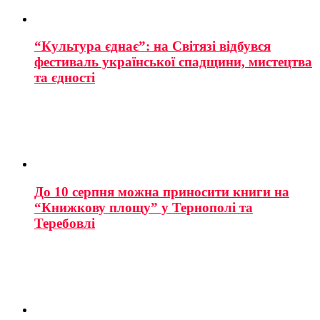
“Культура єднає”: на Світязі відбувся
фестиваль української спадщини, мистецтва
та єдності
До 10 серпня можна приносити книги на
“Книжкову площу” у Тернополі та
Теребовлі