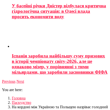
У басейні річки Дністер відбулася критична
гідрологічна ситуація: в Одесі влада
просить економити воду
Іспанія заробила найбільшу суму призових
в історії чемпіонату світу-2026, але це
однаково мізер, у порівнянні з тими
мільярдами, що заробили засновники ФІФА
Previous
Next
You are here:
Головна
Паскудство
На кордоні між Україною та Польщею назріває голодний