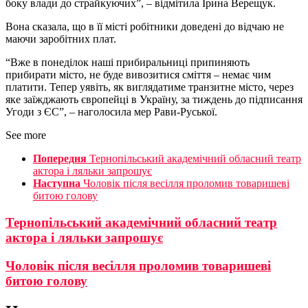
боку влади до страйкуючих”, – відмітила Ірина Верещук.
Вона сказала, що в її місті робітники доведені до відчаю не
маючи заробітних плат.
“Вже в понеділок наші прибиральниці припиняють
прибирати місто, не буде вивозитися сміття – немає чим
платити. Тепер уявіть, як виглядатиме транзитне місто, через
яке заїжджають європейці в Україну, за тиждень до підписання
Угоди з ЄС”, – наголосила мер Рави-Руської.
See more
Попередня
Тернопільський академічний обласний театр
актора і ляльки запрошує
Наступна
Чоловік після весілля проломив товаришеві
битою голову
Тернопільський академічний обласний театр
актора і ляльки запрошує
Чоловік після весілля проломив товаришеві
битою голову