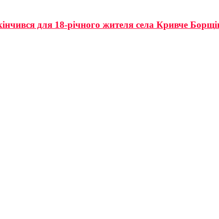
акінчився для 18-річного жителя села Кривче Борщ