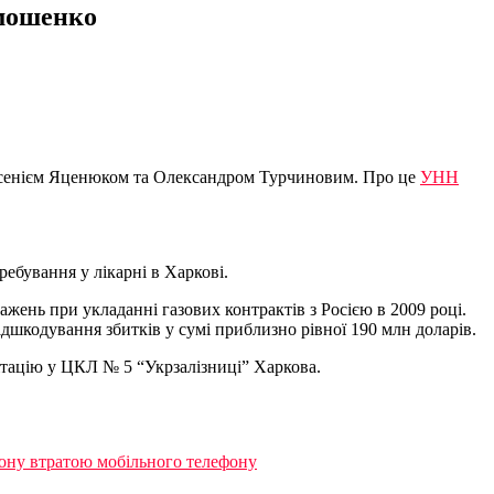
имошенко
Арсенієм Яценюком та Олександром Турчиновим. Про це
УНН
ебування у лікарні в Харкові.
жень при укладанні газових контрактів з Росією в 2009 році.
шкодування збитків у сумі приблизно рівної 190 млн доларів.
ітацію у ЦКЛ № 5 “Укрзалізниці” Харкова.
йону втратою мобільного телефону