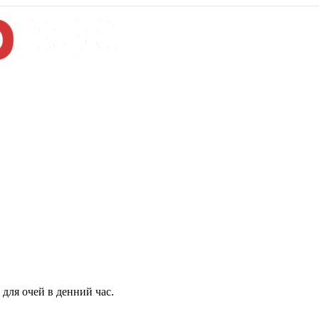
для очей в денний час.