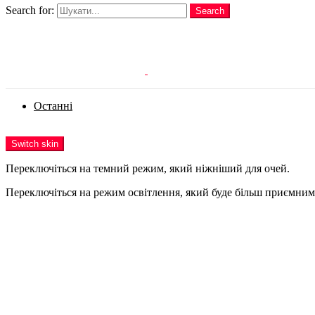
Search for:
Search
Login
Останні
Menu
Switch skin
Переключіться на темний режим, який ніжніший для очей.
Переключіться на режим освітлення, який буде більш приємним 
Login