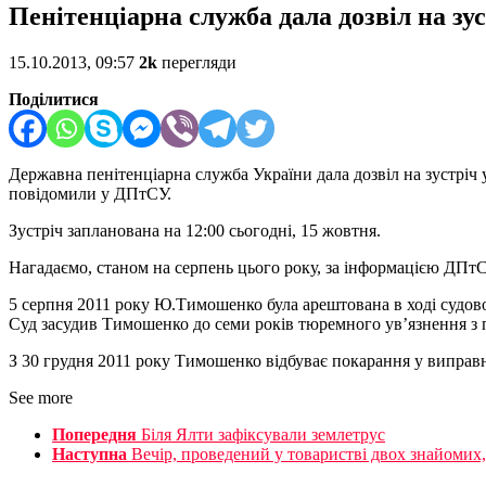
Пенітенціарна служба дала дозвіл на 
15.10.2013, 09:57
2k
перегляди
Поділитися
Державна пенітенціарна служба України дала дозвіл на зустр
повідомили у ДПтСУ.
Зустріч запланована на 12:00 сьогодні, 15 жовтня.
Нагадаємо, станом на серпень цього року, за інформацією ДПтСУ
5 серпня 2011 року Ю.Тимошенко була арештована в ході судово
Cуд засудив Тимошенко до семи років тюремного ув’язнення з п
З 30 грудня 2011 року Тимошенко відбуває покарання у виправн
See more
Попередня
Біля Ялти зафіксували землетрус
Наступна
Вечір, проведений у товаристві двох знайомих