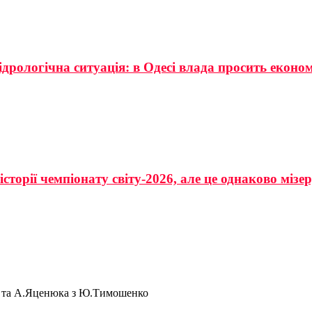
ідрологічна ситуація: в Одесі влада просить еконо
сторії чемпіонату світу-2026, але це однаково мізе
ва та А.Яценюка з Ю.Тимошенко