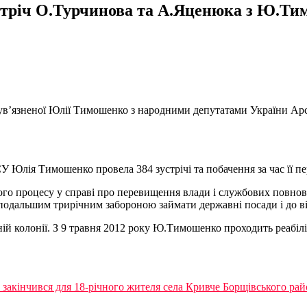
зустріч О.Турчинова та А.Яценюка з Ю.Т
іч ув’язненої Юлії Тимошенко з народними депутатами України 
 Юлія Тимошенко провела 384 зустрічі та побачення за час її пер
го процесу у справі про перевищення влади і службових повнова
одальшим трирічним забороною займати державні посади і до від
ій колонії. З 9 травня 2012 року Ю.Тимошенко проходить реабіл
, закінчився для 18-річного жителя села Кривче Борщівського ра