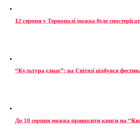
12 серпня у Тернополі можна буде спостеріга
“Культура єднає”: на Світязі відбувся фестив
До 10 серпня можна приносити книги на “Кн