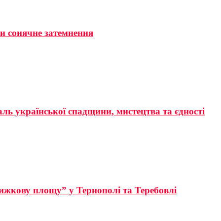
ти сонячне затемнення
аль української спадщини, мистецтва та єдності
ижкову площу” у Тернополі та Теребовлі