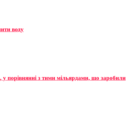
мити воду
р, у порівнянні з тими мільярдами, що заробили