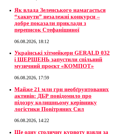
Як влада Зеленського намагається
“хакнути” незалежні конкурси –
добре показали приклади з
переписок Стефанішиної
06.08.2026, 18:12
Українські хітмейкери GERALD 032
і ШЕРШЕНЬ запустили спільний
музичний проєкт «КОМПОТ»
06.08.2026, 17:59
Майже 21 млн грн необґрунтованих
активів: ДБР повідомило про
підозру колишньому керівнику
логістики Повітряних Сил
06.08.2026, 14:22
Ще одну столичну курвоту взяли за