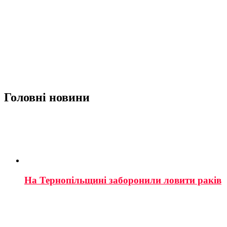
Головні новини
На Тернопільщині заборонили ловити раків