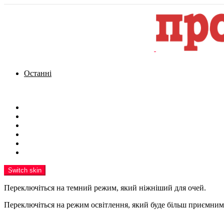
Останні
Menu
Новини
Політика
Кримінал
Фото
Надіслати новину
Реклама на сайті
Switch skin
Переключіться на темний режим, який ніжніший для очей.
Переключіться на режим освітлення, який буде більш приємним 
шукати