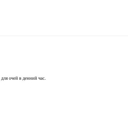
для очей в денний час.