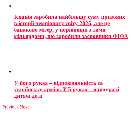
Іспанія заробила найбільшу суму призових
в історії чемпіонату світу-2026, але це
однаково мізер, у порівнянні з тими
мільярдами, що заробили засновники ФІФА
У його руках – відповідальність за
українську армію. У її руках – бандура й
дитячі долі
Previous
Next