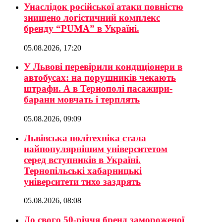
Унаслідок російської атаки повністю
знищено логістичний комплекс
бренду “PUMA” в Україні.
05.08.2026, 17:20
У Львові перевірили кондиціонери в
автобусах: на порушників чекають
штрафи. А в Тернополі пасажири-
барани мовчать і терплять
05.08.2026, 09:09
Львівська політехніка стала
найпопулярнішим університетом
серед вступників в Україні.
Тернопільські хабарницькі
університети тихо заздрять
05.08.2026, 08:08
До свого 50-річчя бренд замороженої