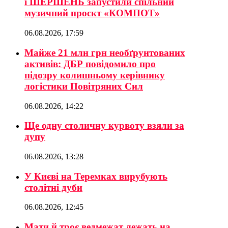
і ШЕРШЕНЬ запустили спільний
музичний проєкт «КОМПОТ»
06.08.2026, 17:59
Майже 21 млн грн необґрунтованих
активів: ДБР повідомило про
підозру колишньому керівнику
логістики Повітряних Сил
06.08.2026, 14:22
Ще одну столичну курвоту взяли за
дупу
06.08.2026, 13:28
У Києві на Теремках вирубують
столітні дуби
06.08.2026, 12:45
Мати й троє ведмежат лежать на