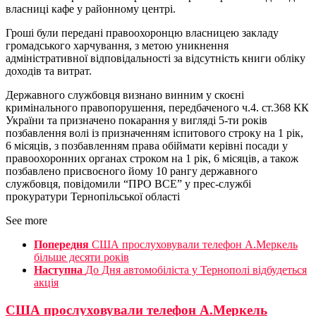
власниці кафе у районному центрі.
Гроші були передані правоохоронцю власницею закладу
громадського харчування, з метою уникнення
адміністративної відповідальності за відсутність книги обліку
доходів та витрат.
Державного службовця визнано винним у скоєні
кримінального правопорушення, передбаченого ч.4. ст.368 КК
України та призначено покарання у вигляді 5-ти років
позбавлення волі із призначенням іспитового строку на 1 рік,
6 місяців, з позбавленням права обіймати керівні посади у
правоохоронних органах строком на 1 рік, 6 місяців, а також
позбавлено присвоєного йому 10 рангу державного
службовця, повідомили “ПРО ВСЕ” у прес-службі
прокуратури Тернопільської області
See more
Попередня
США прослуховували телефон А.Меркель
більше десяти років
Наступна
До Дня автомобіліста у Тернополі відбудеться
акція
США прослуховували телефон А.Меркель