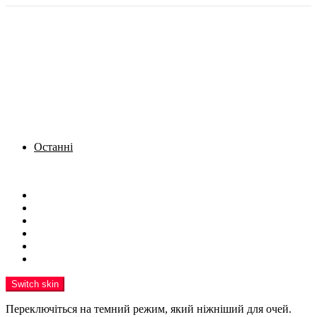
Останні
Menu
Новини
Політика
Кримінал
Фото
Надіслати новину
Реклама на сайті
Switch skin
Переключіться на темний режим, який ніжніший для очей.