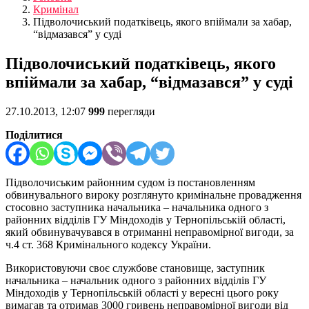
Кримінал
Підволочиський податківець, якого впіймали за хабар,
“відмазався” у суді
Підволочиський податківець, якого
впіймали за хабар, “відмазався” у суді
27.10.2013, 12:07
999
перегляди
Поділитися
Підволочиським районним судом із постановленням
обвинувального вироку розглянуто кримінальне провадження
стосовно заступника начальника – начальника одного з
районних відділів ГУ Міндоходів у Тернопільській області,
який обвинувачувався в отриманні неправомірної вигоди, за
ч.4 ст. 368 Кримінального кодексу України.
Використовуючи своє службове становище, заступник
начальника – начальник одного з районних відділів ГУ
Міндоходів у Тернопільській області у вересні цього року
вимагав та отримав 3000 гривень неправомірної вигоди від