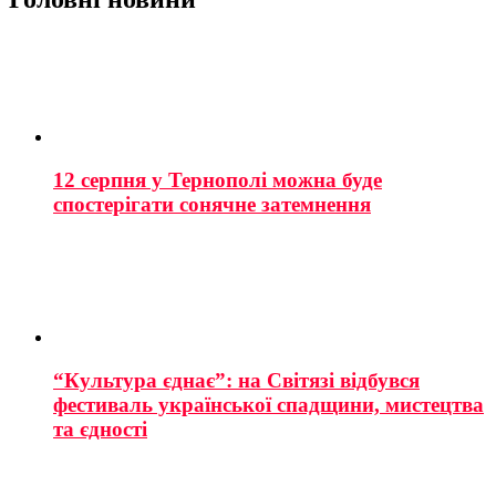
12 серпня у Тернополі можна буде
спостерігати сонячне затемнення
“Культура єднає”: на Світязі відбувся
фестиваль української спадщини, мистецтва
та єдності