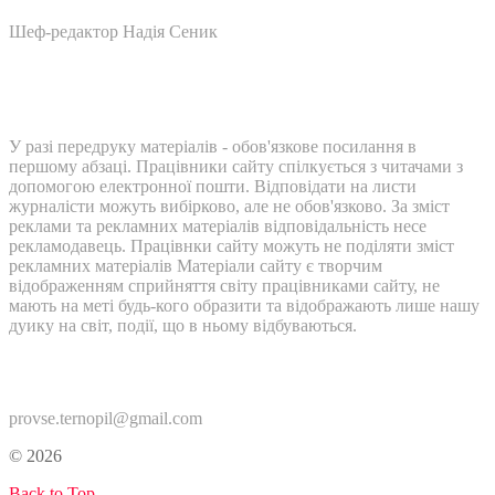
Шеф-редактор Надія Сеник
У разі передруку матеріалів - обов'язкове посилання в
першому абзаці. Працівники сайту спілкується з читачами з
допомогою електронної пошти. Відповідати на листи
журналісти можуть вибірково, але не обов'язково. За зміст
реклами та рекламних матеріалів відповідальність несе
рекламодавець. Працівнки сайту можуть не поділяти зміст
рекламних матеріалів Матеріали сайту є творчим
відображенням сприйняття світу працівниками сайту, не
мають на меті будь-кого образити та відображають лише нашу
дуику на світ, події, що в ньому відбуваються.
Контакти:
provse.ternopil@gmail.com
© 2026
Back to Top