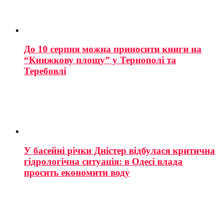
До 10 серпня можна приносити книги на
“Книжкову площу” у Тернополі та
Теребовлі
У басейні річки Дністер відбулася критична
гідрологічна ситуація: в Одесі влада
просить економити воду