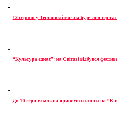
12 серпня у Тернополі можна буде спостеріга
“Культура єднає”: на Світязі відбувся фестив
До 10 серпня можна приносити книги на “Кн