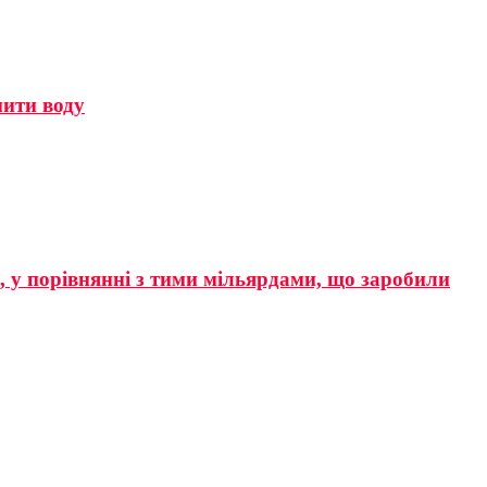
мити воду
р, у порівнянні з тими мільярдами, що заробили