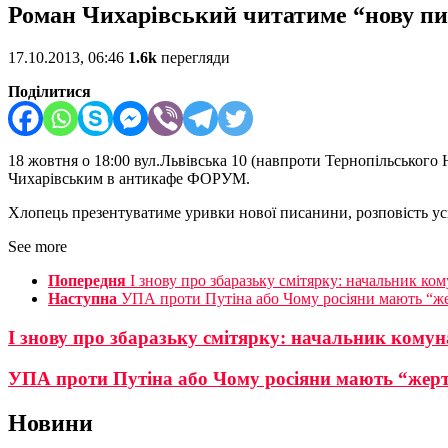
Роман Чихарівський читатиме “нову п
17.10.2013, 06:46
1.6k
перегляди
Поділитися
18 жовтня о 18:00 вул.Львівська 10 (навпроти Тернопільськог
Чихарівським в антикафе ФОРУМ.
Хлопець презентуватиме уривки нової писанини, розповість усім
See more
Попередня
І знову про збаразьку смітярку: начальник 
Наступна
УПА проти Путіна або Чому росіяни мають “же
І знову про збаразьку смітярку: начальник ком
УПА проти Путіна або Чому росіяни мають “жерт
Новини