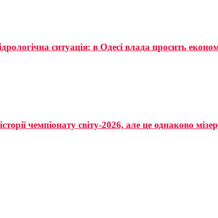
ідрологічна ситуація: в Одесі влада просить еконо
сторії чемпіонату світу-2026, але це однаково мізе