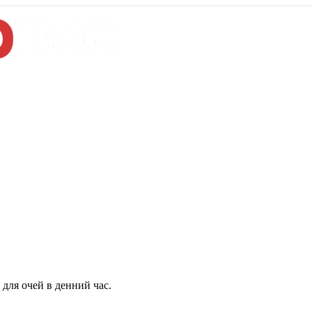
для очей в денний час.