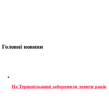
Головні новини
На Тернопільщині заборонили ловити раків