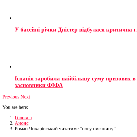
У басейні річки Дністер відбулася критична г
Іспанія заробила найбільшу суму призових в і
засновники ФІФА
Previous
Next
You are here:
Головна
Анонс
Роман Чихарівський читатиме “нову писанину”