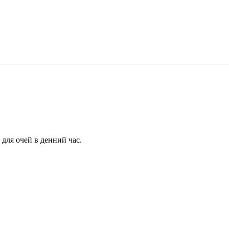
для очей в денний час.