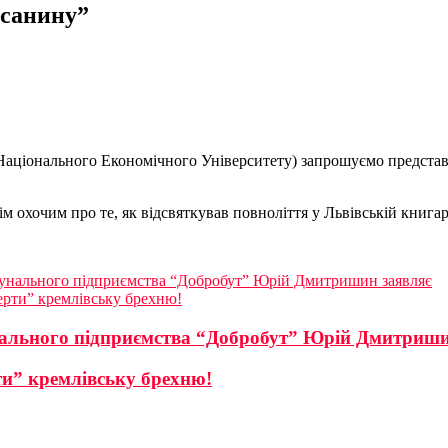
исанину”
о Національного Економічного Університету) запрошуємо предст
 охочим про те, як відсвяткував повноліття у Львівській книгар
комунального підприємства “Добробут” Юрій Дмитришин заявляє
рти” кремлівську брехню!
унального підприємства “Добробут” Юрій Дмитриши
и” кремлівську брехню!