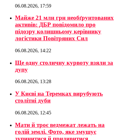
06.08.2026, 17:59
Майже 21 млн грн необґрунтованих
активів: ДБР повідомило про
підозру колишньому керівнику
логістики Повітряних Сил
06.08.2026, 14:22
Ще одну столичну курвоту взяли за
дупу
06.08.2026, 13:28
У Києві на Теремках вирубують
столітні дуби
06.08.2026, 12:45
Мати й троє ведмежат лежать на
голій землі. Фото, яке змушує
зупинитися й придивитися