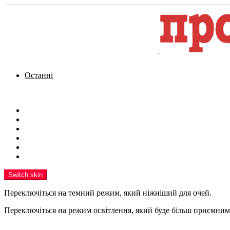
Останні
Menu
Новини
Політика
Кримінал
Фото
Надіслати новину
Реклама на сайті
Switch skin
Переключіться на темний режим, який ніжніший для очей.
Переключіться на режим освітлення, який буде більш приємним 
шукати