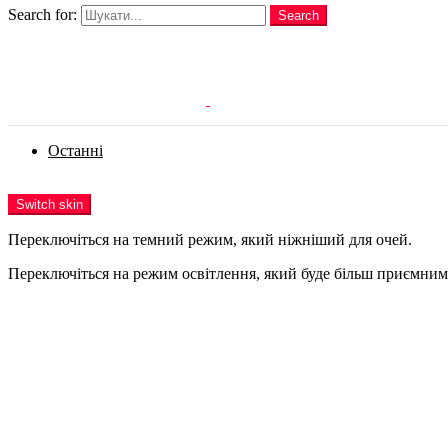
Search for:
Search
Login
Останні
Menu
Switch skin
Переключіться на темний режим, який ніжніший для очей.
Переключіться на режим освітлення, який буде більш приємним 
Login