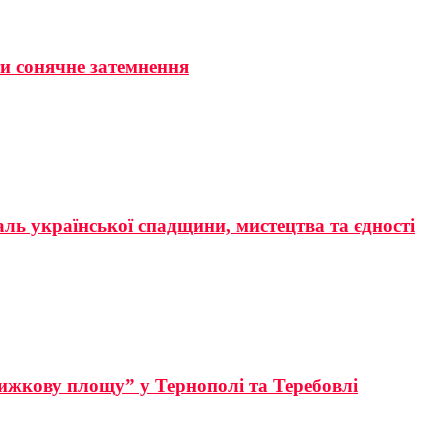
ти сонячне затемнення
аль української спадщини, мистецтва та єдності
ижкову площу” у Тернополі та Теребовлі