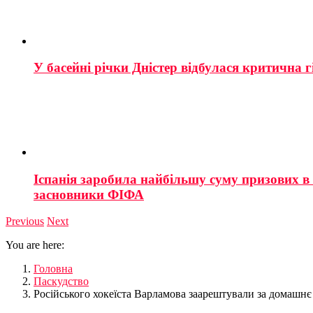
У басейні річки Дністер відбулася критична г
Іспанія заробила найбільшу суму призових в і
засновники ФІФА
Previous
Next
You are here:
Головна
Паскудство
Російського хокеїста Варламова заарештували за домашнє