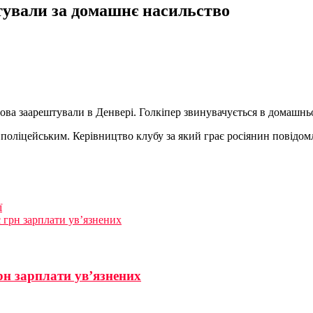
тували за домашнє насильство
ва заарештували в Денвері. Голкіпер звинувачується в домашнь
 поліцейським. Керівництво клубу за який грає росіянин повідо
ї
 грн зарплати ув’язнених
рн зарплати ув’язнених