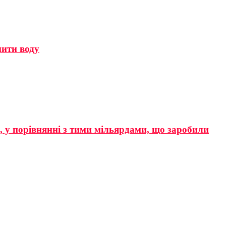
мити воду
р, у порівнянні з тими мільярдами, що заробили