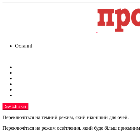
Останні
Menu
Новини
Політика
Кримінал
Фото
Надіслати новину
Реклама на сайті
Switch skin
Переключіться на темний режим, який ніжніший для очей.
Переключіться на режим освітлення, який буде більш приємним 
шукати