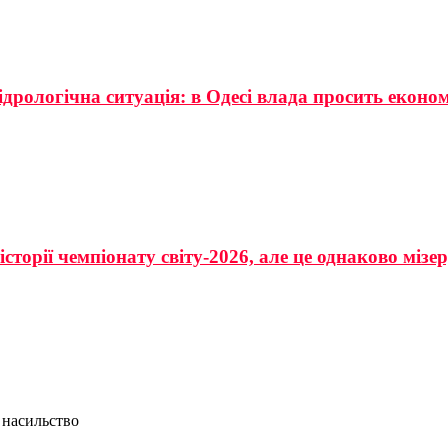
ідрологічна ситуація: в Одесі влада просить еконо
сторії чемпіонату світу-2026, але це однаково мізе
 насильство