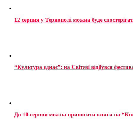
12 серпня у Тернополі можна буде спостеріга
“Культура єднає”: на Світязі відбувся фестив
До 10 серпня можна приносити книги на “Кн