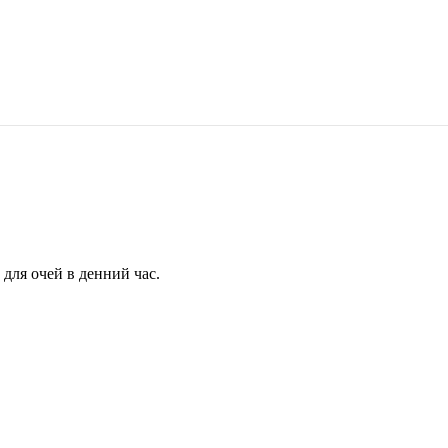
для очей в денний час.