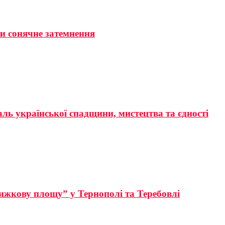
ти сонячне затемнення
аль української спадщини, мистецтва та єдності
ижкову площу” у Тернополі та Теребовлі