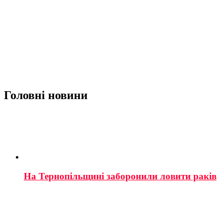
Головні новини
На Тернопільщині заборонили ловити раків