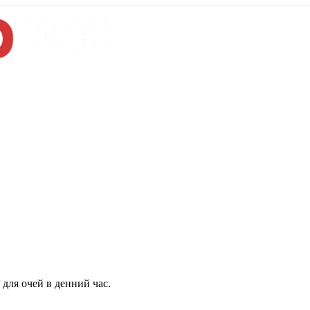
для очей в денний час.