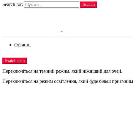
Search for:
Search
Login
Останні
Menu
Switch skin
Переключіться на темний режим, який ніжніший для очей.
Переключіться на режим освітлення, який буде більш приємним 
Login