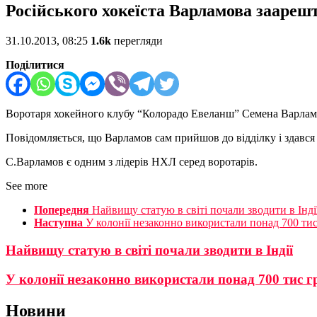
Російського хокеїста Варламова заареш
31.10.2013, 08:25
1.6k
перегляди
Поділитися
Воротаря хокейного клубу “Колорадо Евеланш” Семена Варламо
Повідомляється, що Варламов сам прийшов до відділку і здався
С.Варламов є одним з лідерів НХЛ серед воротарів.
See more
Попередня
Найвищу статую в світі почали зводити в Інді
Наступна
У колонії незаконно використали понад 700 тис
Найвищу статую в світі почали зводити в Індії
У колонії незаконно використали понад 700 тис г
Новини