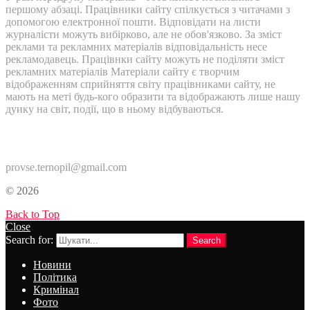
першому абзаці. Працівники сайту спілкується з читачами з
допомогою електронної пошти. Відповідати на листи
журналісти можуть вибірково, але не обов'язково. За зміст
реклами та рекламних матеріалів відповідальність несе
рекламодавець. Працівнки сайту можуть не поділяти зміст
рекламних матеріалів Матеріали сайту є творчим
відображенням сприйняття світу працівниками сайту, не
мають на меті будь-кого образити та відображають лише нашу
дуику на світ, події, що в ньому відбуваються.
Контакти:
provse.ternopil@gmail.com
© 2026
Back to Top
Close
Search for:
Search
Новини
Політика
Кримінал
Фото