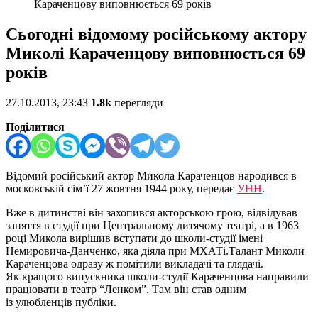
Караченцову виповнюється 69 років
Сьогодні відомому російському актору
Миколі Караченцову виповнюється 69
років
27.10.2013, 23:43
1.8k
перегляди
Поділитися
Відомий російський актор Микола Караченцов народився в
московській сім’ї 27 жовтня 1944 року, передає
УНН
.
Вже в дитинстві він захопився акторською грою, відвідував
заняття в студії при Центральному дитячому театрі, а в 1963
році Микола вирішив вступати до школи-студії імені
Немировича-Данченко, яка діяла при МХАТі.Талант Миколи
Караченцова одразу ж помітили викладачі та глядачі.
Як кращого випускника школи-студії Караченцова направили
працювати в театр “Ленком”. Там він став одним
із улюбленців публіки.