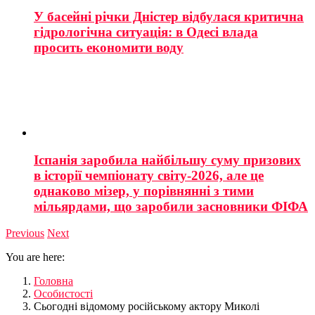
У басейні річки Дністер відбулася критична
гідрологічна ситуація: в Одесі влада
просить економити воду
Іспанія заробила найбільшу суму призових
в історії чемпіонату світу-2026, але це
однаково мізер, у порівнянні з тими
мільярдами, що заробили засновники ФІФА
Previous
Next
You are here:
Головна
Особистості
Сьогодні відомому російському актору Миколі