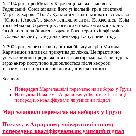
У 1974 році про Миколу Караченцова вже знав весь
Радянський Союз завдяки його унікальній грі в спектаклі
Марка Захарова “Тіль”. Культовим стали називати і спектакль
“Юнона і Авось”, в якому геніально зіграв Караченцов. Крім
того, Микола Караченцов досить активно знімався в кіно.
Особливо полюбилися глядачам його герої з кінофільмів
“Собака на сіні”, “Людина з бульвару Капуцинів” і т.д.
У 2005 році через страшну автомобільну аварію Микола
Караченцов виявився прикутим до ліжка. Це практично
унеможливило продовження його акторської кар’єри, однак
зараз актор поступово відновлюється після хвороби
та займається підготовкою до видання своєї книги.
See more
Попередня
Маргелашвілі перемагає на виборах у Грузії
Наступна
Пожежу в Аграрному університеті столиці
попередньо кваліфікували як умисний підпал
Маргелашвілі перемагає на виборах у Грузії
Пожежу в Аграрному університеті столиці
попередньо кваліфікували як умисний підпал