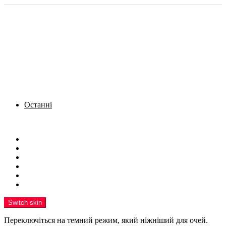
Останні
Menu
Новини
Політика
Кримінал
Фото
Надіслати новину
Реклама на сайті
Switch skin
Переключіться на темний режим, який ніжніший для очей.