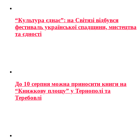
“Культура єднає”: на Світязі відбувся
фестиваль української спадщини, мистецтва
та єдності
До 10 серпня можна приносити книги на
“Книжкову площу” у Тернополі та
Теребовлі