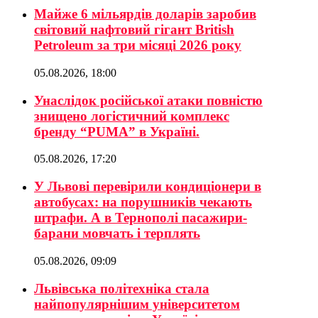
Майже 6 мільярдів доларів заробив
світовий нафтовий гігант British
Petroleum за три місяці 2026 року
05.08.2026, 18:00
Унаслідок російської атаки повністю
знищено логістичний комплекс
бренду “PUMA” в Україні.
05.08.2026, 17:20
У Львові перевірили кондиціонери в
автобусах: на порушників чекають
штрафи. А в Тернополі пасажири-
барани мовчать і терплять
05.08.2026, 09:09
Львівська політехніка стала
найпопулярнішим університетом