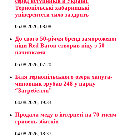
серед вступників в Україні.
Тернопільські хабарницькі
університети тихо заздрять
05.08.2026, 08:08
До свого 50-річчя бренд замороженої
піци Red Baron створив піцу з 50
начинками
05.08.2026, 07:20
Біля тернопільського озера хапуга-
чиновник зрубав 248 у парку
“Загребелля”
04.08.2026, 19:33
Продала меду в інтернеті на 70 тисяч
гривень збитків
04.08.2026, 18:37