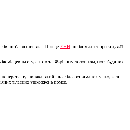
оків позбавлення волі. Про це
УНН
повідомили у прес-службі
 між місцевим студентом та 38-річним чоловіком, повз будинок
исник перетягнув юнака, який внаслідок отриманих ушкоджень
одіяних тілесних ушкоджень помер.