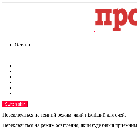
Останні
Menu
Новини
Політика
Кримінал
Фото
Надіслати новину
Реклама на сайті
Switch skin
Переключіться на темний режим, який ніжніший для очей.
Переключіться на режим освітлення, який буде більш приємним 
шукати