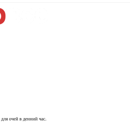
для очей в денний час.