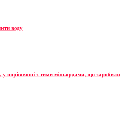
мити воду
р, у порівнянні з тими мільярдами, що заробили