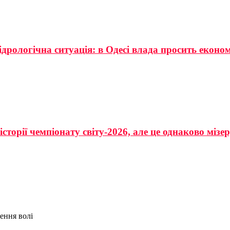
ідрологічна ситуація: в Одесі влада просить еконо
сторії чемпіонату світу-2026, але це однаково мізе
ення волі