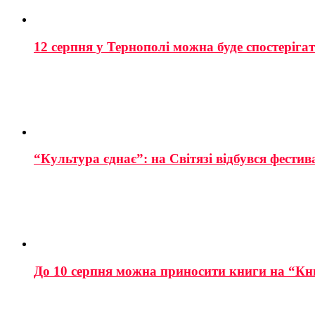
12 серпня у Тернополі можна буде спостеріга
“Культура єднає”: на Світязі відбувся фестив
До 10 серпня можна приносити книги на “Кн