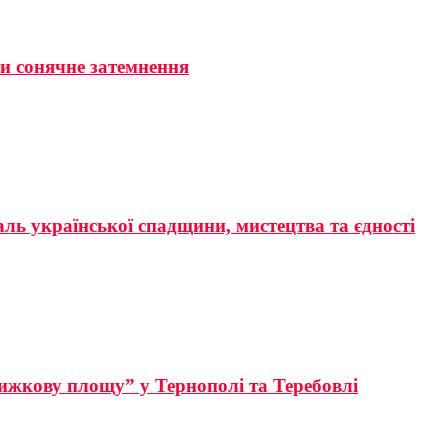
ти сонячне затемнення
аль української спадщини, мистецтва та єдності
ижкову площу” у Тернополі та Теребовлі