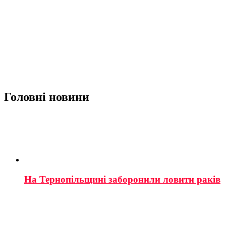
Головні новини
На Тернопільщині заборонили ловити раків