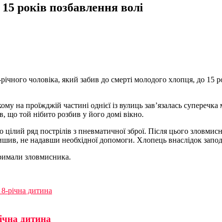
 15 років позбавлення волі
ічного чоловіка, який забив до смерті молодого хлопця, до 15 р
кому на проїжджій частині однієї із вулиць зав’язалась суперечка
, що той нібито розбив у його домі вікно.
го цілий ряд пострілів з пневматичної зброї. Після цього зловм
залишив, не надавши необхідної допомоги. Хлопець внаслідок зап
римали зловмисника.
 8-річна дитина
ічна дитина