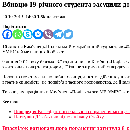
Вбивцю 19-річного студента засудили до
20.10.2013, 14:30
1.5k
перегляди
Поділитися
16 жовтня Кам’янець-Подільський міжрайонний суд засудив 40-р
УМВС в Хмельницькій області.
9 липня 2012 року близько 3-ї години ночі в Кам’янці-Подільсь
якого юнак повертався додому. Пізніше затриманий стверджував
Чоловік спочатку сильно побив хлопця, а потім здійснив у ньо
втратив свідомість, на подвір’я власного господарства, де й 
Того ж дня працівники Кам’янець-Подільського МВ УМВС зат
See more
Попередня
Внаслідок вогнепального поранення загинула
Наступна
Д.Табачник відповів Івану Стойку
Внаслідок вогнепального поранення загинула 8-р