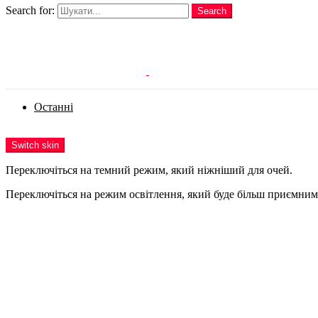
Search for:
Search
Login
Останні
Menu
Switch skin
Переключіться на темний режим, який ніжніший для очей.
Переключіться на режим освітлення, який буде більш приємним 
Login