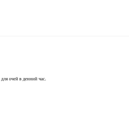
для очей в денний час.