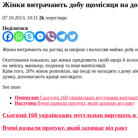
Жінки витрачають добу щомісяця на до
07.10.2013, 10:11
2k
перегляди
Поділитися
Жінки витрачають на догляд за шкірою і волоссям майже добу на
Опитування показало, що жінки приділяють своїй шкірі й волос
на зачіску, манікюр, педикюр та інші маніпуляції.
Крім того, 20% жінок розповіли, що іноді не виходять з дому аб
думку, допомагають краще виглядати.
See more
Попередня
Сьогодні 160 українських мусульман вирушат
Наступна
Вчені назвали продукт, який захищає від раку
Сьогодні 160 українських мусульман вирушать в
Вчені назвали продукт, який захищає від раку