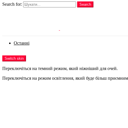
Search for:
Search
Login
Останні
Menu
Switch skin
Переключіться на темний режим, який ніжніший для очей.
Переключіться на режим освітлення, який буде більш приємним 
Login