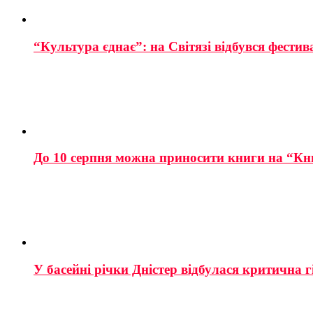
“Культура єднає”: на Світязі відбувся фестив
До 10 серпня можна приносити книги на “Кн
У басейні річки Дністер відбулася критична г