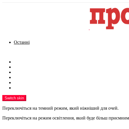
Останні
Menu
Новини
Політика
Кримінал
Фото
Надіслати новину
Реклама на сайті
Switch skin
Переключіться на темний режим, який ніжніший для очей.
Переключіться на режим освітлення, який буде більш приємним 
шукати