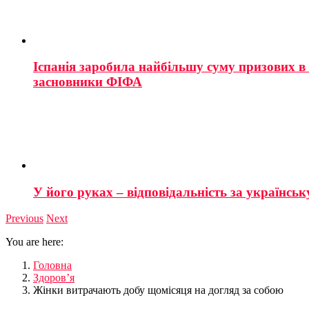
Іспанія заробила найбільшу суму призових в і
засновники ФІФА
У його руках – відповідальність за українську
Previous
Next
You are here:
Головна
Здоров’я
Жінки витрачають добу щомісяця на догляд за собою