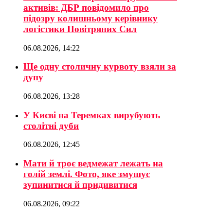
активів: ДБР повідомило про
підозру колишньому керівнику
логістики Повітряних Сил
06.08.2026, 14:22
Ще одну столичну курвоту взяли за
дупу
06.08.2026, 13:28
У Києві на Теремках вирубують
столітні дуби
06.08.2026, 12:45
Мати й троє ведмежат лежать на
голій землі. Фото, яке змушує
зупинитися й придивитися
06.08.2026, 09:22