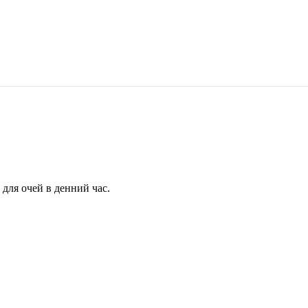
для очей в денний час.