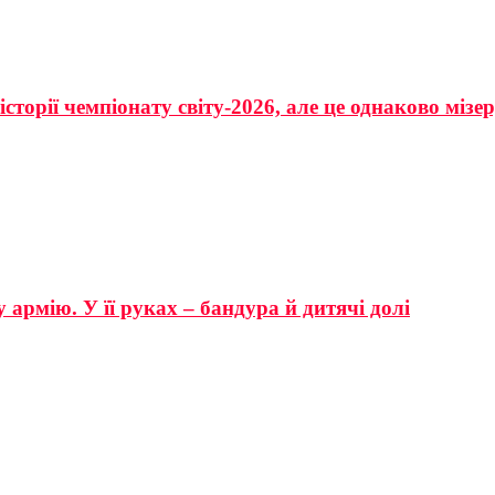
сторії чемпіонату світу-2026, але це однаково мізе
 армію. У її руках – бандура й дитячі долі