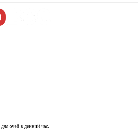
для очей в денний час.