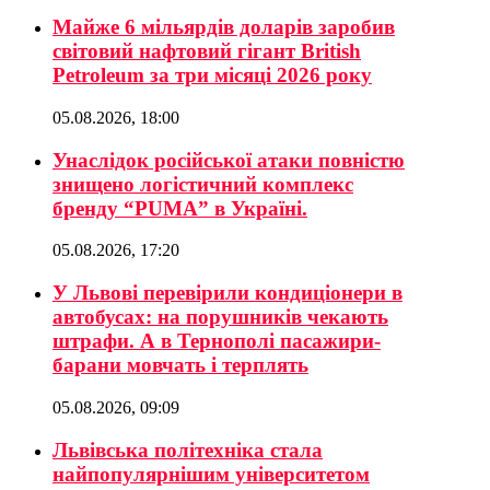
Майже 6 мільярдів доларів заробив
світовий нафтовий гігант British
Petroleum за три місяці 2026 року
05.08.2026, 18:00
Унаслідок російської атаки повністю
знищено логістичний комплекс
бренду “PUMA” в Україні.
05.08.2026, 17:20
У Львові перевірили кондиціонери в
автобусах: на порушників чекають
штрафи. А в Тернополі пасажири-
барани мовчать і терплять
05.08.2026, 09:09
Львівська політехніка стала
найпопулярнішим університетом