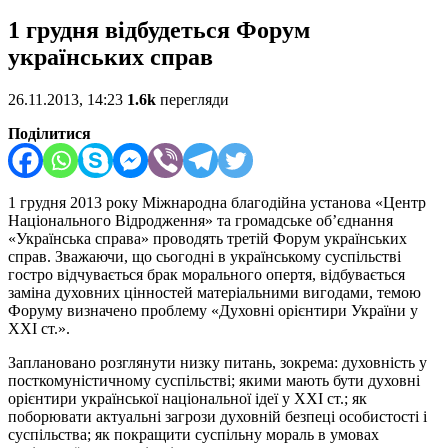
1 грудня відбудеться Форум
українських справ
26.11.2013, 14:23
1.6k
перегляди
Поділитися
1 грудня 2013 року Міжнародна благодійна установа «Центр
Національного Відродження» та громадське об’єднання
«Українська справа» проводять третій Форум українських
справ. Зважаючи, що сьогодні в українському суспільстві
гостро відчувається брак морального опертя, відбувається
заміна духовних цінностей матеріальними вигодами, темою
Форуму визначено проблему «Духовні орієнтири України у
ХХІ ст.».
Заплановано розглянути низку питань, зокрема: духовність у
посткомуністичному суспільстві; якими мають бути духовні
орієнтири української національної ідеї у ХХІ ст.; як
поборювати актуальні загрози духовній безпеці особистості і
суспільства; як покращити суспільну мораль в умовах