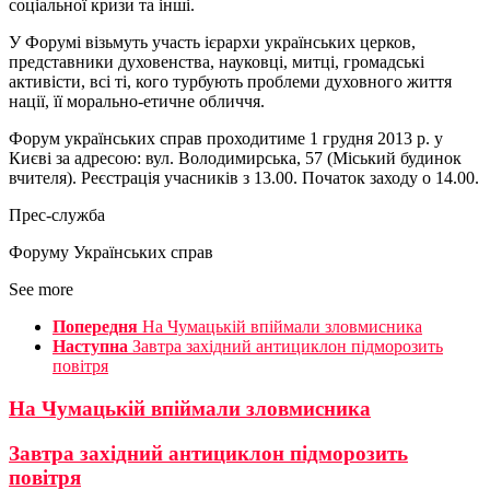
соціальної кризи та інші.
У Форумі візьмуть участь ієрархи українських церков,
представники духовенства, науковці, митці, громадські
активісти, всі ті, кого турбують проблеми духовного життя
нації, її морально-етичне обличчя.
Форум українських справ проходитиме 1 грудня 2013 р. у
Києві за адресою: вул. Володимирська, 57 (Міський будинок
вчителя). Реєстрація учасників з 13.00. Початок заходу о 14.00.
Прес-служба
Форуму Українських справ
See more
Попередня
На Чумацькій впіймали зловмисника
Наступна
Завтра західний антициклон підморозить
повітря
На Чумацькій впіймали зловмисника
Завтра західний антициклон підморозить
повітря