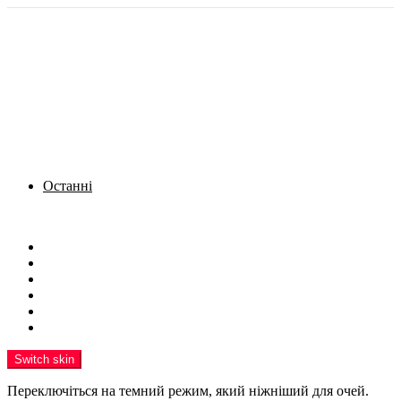
Останні
Menu
Новини
Політика
Кримінал
Фото
Надіслати новину
Реклама на сайті
Switch skin
Переключіться на темний режим, який ніжніший для очей.