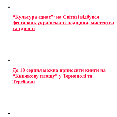
“Культура єднає”: на Світязі відбувся
фестиваль української спадщини, мистецтва
та єдності
До 10 серпня можна приносити книги на
“Книжкову площу” у Тернополі та
Теребовлі