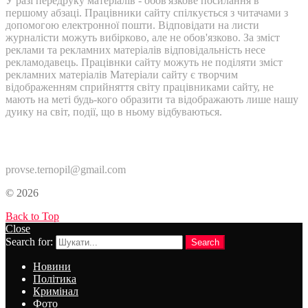
У разі передруку матеріалів - обов'язкове посилання в
першому абзаці. Працівники сайту спілкується з читачами з
допомогою електронної пошти. Відповідати на листи
журналісти можуть вибірково, але не обов'язково. За зміст
реклами та рекламних матеріалів відповідальність несе
рекламодавець. Працівнки сайту можуть не поділяти зміст
рекламних матеріалів Матеріали сайту є творчим
відображенням сприйняття світу працівниками сайту, не
мають на меті будь-кого образити та відображають лише нашу
дуику на світ, події, що в ньому відбуваються.
Контакти:
provse.ternopil@gmail.com
© 2026
Back to Top
Close
Search for:
Search
Новини
Політика
Кримінал
Фото