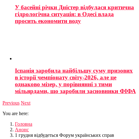
У басейні річки Дністер відбулася критична
гідрологічна ситуація: в Одесі влада
просить економити воду
Іспанія заробила найбільшу суму призових
в історії чемпіонату світу-2026, але це
однаково мізер, у порівнянні з тими
мільярдами, що заробили засновники ФІФА
Previous
Next
You are here:
Головна
Анонс
1 грудня відбудеться Форум українських справ