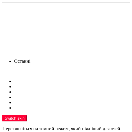
Останні
Menu
Новини
Політика
Кримінал
Фото
Надіслати новину
Реклама на сайті
Switch skin
Переключіться на темний режим, який ніжніший для очей.