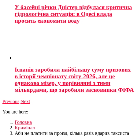
У басейні річки Дністер відбулася критична
гідрологічна ситуація: в Одесі влада
просить економити воду
Іспанія заробила найбільшу суму призових
в історії чемпіонату світу-2026, але це
однаково мізер, у порівнянні з тими
мільярдами, що заробили засновники ФІФА
Previous
Next
You are here:
Головна
Кримінал
Аби не платити за проїзд, кілька разів вдарив таксиста