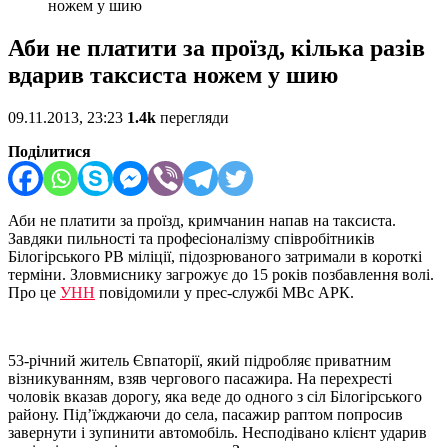
ножем у шию
Аби не платити за проїзд, кілька разів
вдарив таксиста ножем у шию
09.11.2013, 23:23
1.4k
перегляди
Поділитися
Аби не платити за проїзд, кримчанин напав на таксиста.
Завдяки пильності та професіоналізму співробітників
Білогірського РВ міліції, підозрюваного затримали в короткі
терміни. Зловмиснику загрожує до 15 років позбавлення волі.
Про це
УНН
повідомили у прес-службі МВс АРК.
53-річний житель Євпаторії, який підробляє приватним
візникуванням, взяв чергового пасажира. На перехресті
чоловік вказав дорогу, яка веде до одного з сіл Білогірського
району. Під’їжджаючи до села, пасажир раптом попросив
завернути і зупинити автомобіль. Несподівано клієнт ударив