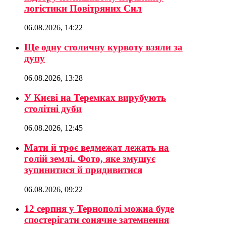
логістики Повітряних Сил
06.08.2026, 14:22
Ще одну столичну курвоту взяли за
дупу
06.08.2026, 13:28
У Києві на Теремках вирубують
столітні дуби
06.08.2026, 12:45
Мати й троє ведмежат лежать на
голій землі. Фото, яке змушує
зупинитися й придивитися
06.08.2026, 09:22
12 серпня у Тернополі можна буде
спостерігати сонячне затемнення