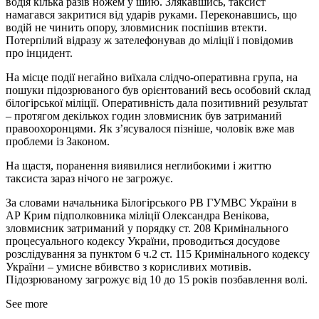
водія кілька разів ножем у шию. Злякавшись, таксист
намагався закритися від ударів руками. Переконавшись, що
водій не чинить опору, зловмисник поспішив втекти.
Потерпілий відразу ж зателефонував до міліції і повідомив
про інцидент.
На місце події негайно виїхала слідчо-оперативна група, на
пошуки підозрюваного був орієнтований весь особовий склад
білогірської міліції. Оперативність дала позитивний результат
– протягом декількох годин зловмисник був затриманий
правоохоронцями. Як з’ясувалося пізніше, чоловік вже мав
проблеми із Законом.
На щастя, поранення виявилися неглибокими і життю
таксиста зараз нічого не загрожує.
За словами начальника Білогірського РВ ГУМВС України в
АР Крим підполковника міліції Олександра Венікова,
зловмисник затриманий у порядку ст. 208 Кримінального
процесуального кодексу України, проводиться досудове
розслідування за пунктом 6 ч.2 ст. 115 Кримінального кодексу
України – умисне вбивство з корисливих мотивів.
Підозрюваному загрожує від 10 до 15 років позбавлення волі.
See more