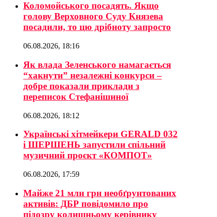
Коломойського посадять. Якщо
голову Верховного Суду Князева
посадили, то цю дрібноту запросто
06.08.2026, 18:16
Як влада Зеленського намагається
“хакнути” незалежні конкурси –
добре показали приклади з
переписок Стефанішиної
06.08.2026, 18:12
Українські хітмейкери GERALD 032
і ШЕРШЕНЬ запустили спільний
музичний проєкт «КОМПОТ»
06.08.2026, 17:59
Майже 21 млн грн необґрунтованих
активів: ДБР повідомило про
підозру колишньому керівнику