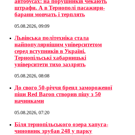
автобусах: на порушників чекають
штрафи. А в Тернополі пасажири-
барани мовчать і терплять
05.08.2026, 09:09
Львівська політехніка стала
найпопулярнішим університетом
серед вступників в Україні.
Тернопільські хабарницькі
університети тихо заздрять
05.08.2026, 08:08
До свого 50-річчя бренд замороженої
піци Red Baron створив піцу з 50
начинками
05.08.2026, 07:20
Біля тернопільського озера хапуга-
чиновник зрубав 248 у парку