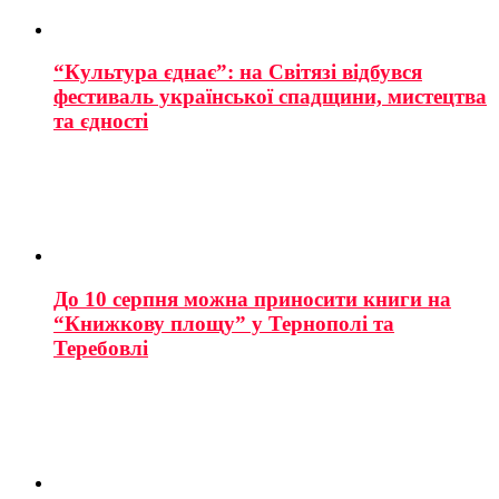
“Культура єднає”: на Світязі відбувся
фестиваль української спадщини, мистецтва
та єдності
До 10 серпня можна приносити книги на
“Книжкову площу” у Тернополі та
Теребовлі