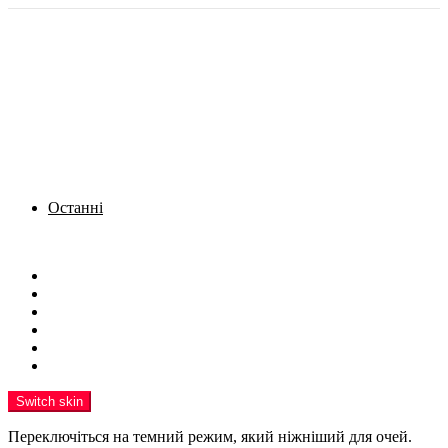
Останні
Menu
Новини
Політика
Кримінал
Фото
Надіслати новину
Реклама на сайті
Switch skin
Переключіться на темний режим, який ніжніший для очей.