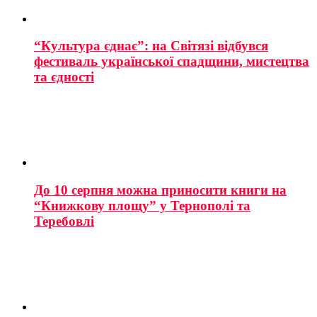
“Культура єднає”: на Світязі відбувся
фестиваль української спадщини, мистецтва
та єдності
До 10 серпня можна приносити книги на
“Книжкову площу” у Тернополі та
Теребовлі