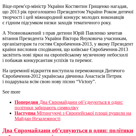
Віце-прем’єр-міністр України Костянтин Грищенко нагадав,
що 2013 рік проголошено Президентом України Роком дитячої
творчості і цей міжнародний конкурс молодих виконавців
є гідним підсумком низки заходів тематичного року.
А Уповноважений з прав дитини Юрій Павленко зачитав
вітання Президента України Віктора Януковича учасникам,
організаторам та гостям Євробачення-2013, у якому Президент
країни висловив сподівання, що київське Євробачення-2013
засвітить нові зірки на європейському музичному небосхилі
і побажав конкурсантам успіхів та перемог.
На церемонії відкриття виступила переможниця Дитячого
Євробачення-2012 українська дівчинка Анастасія Петрик
і подарувала всім свою нову пісню “Victory”.
See more
Попередня
Два Євромайдани об’єднуються в один:
політики забирають символіку
Наступна
Мітингуючі з Європейської площі рушили на
Майдан Незалежності
Два Євромайдани об’єднуються в один: політики