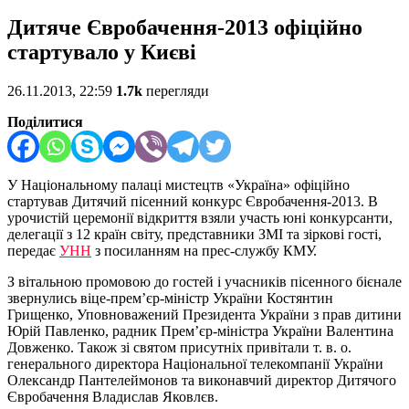
Дитяче Євробачення-2013 офіційно
стартувало у Києві
26.11.2013, 22:59
1.7k
перегляди
Поділитися
У Національному палаці мистецтв «Україна» офіційно
стартував Дитячий пісенний конкурс Євробачення-2013. В
урочистій церемонії відкриття взяли участь юні конкурсанти,
делегації з 12 країн світу, представники ЗМІ та зіркові гості,
передає
УНН
з посиланням на прес-службу КМУ.
З вітальною промовою до гостей і учасників пісенного бієнале
звернулись віце-прем’єр-міністр України Костянтин
Грищенко, Уповноважений Президента України з прав дитини
Юрій Павленко, радник Прем’єр-міністра України Валентина
Довженко. Також зі святом присутніх привітали т. в. о.
генерального директора Національної телекомпанії України
Олександр Пантелеймонов та виконавчий директор Дитячого
Євробачення Владислав Яковлєв.