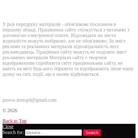
У разі передруку матеріалів - обов'язкове посилання в
першому абзаці. Працівники сайту спілкується з читачами з
допомогою електронної пошти. Відповідати на листи
журналісти можуть вибірково, але не обов'язково. За зміст
реклами та рекламних матеріалів відповідальність несе
рекламодавець. Працівнки сайту можуть не поділяти зміст
рекламних матеріалів Матеріали сайту є творчим
відображенням сприйняття світу працівниками сайту, не
мають на меті будь-кого образити та відображають лише нашу
дуику на світ, події, що в ньому відбуваються.
Контакти:
provse.ternopil@gmail.com
© 2026
Back to Top
Close
Search for:
Search