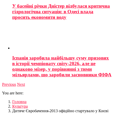
У басейні річки Дністер відбулася критична
гідрологічна ситуація: в Одесі влада
просить економити воду
Іспанія заробила найбільшу суму призових
в історії чемпіонату світу-2026, але це
однаково мізер, у порівнянні з тими
мільярдами, що заробили засновники ФІФА
Previous
Next
You are here:
Головна
Культура
Дитяче Євробачення-2013 офіційно стартувало у Києві