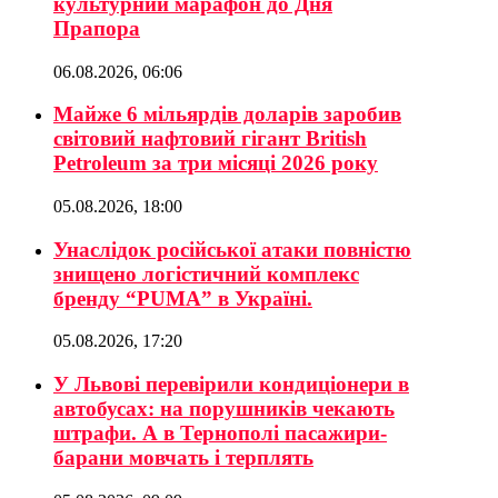
культурний марафон до Дня
Прапора
06.08.2026, 06:06
Майже 6 мільярдів доларів заробив
світовий нафтовий гігант British
Petroleum за три місяці 2026 року
05.08.2026, 18:00
Унаслідок російської атаки повністю
знищено логістичний комплекс
бренду “PUMA” в Україні.
05.08.2026, 17:20
У Львові перевірили кондиціонери в
автобусах: на порушників чекають
штрафи. А в Тернополі пасажири-
барани мовчать і терплять