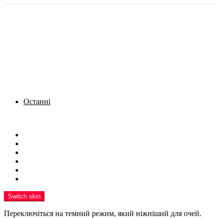
Останні
Menu
Новини
Політика
Кримінал
Фото
Надіслати новину
Реклама на сайті
Switch skin
Переключіться на темний режим, який ніжніший для очей.