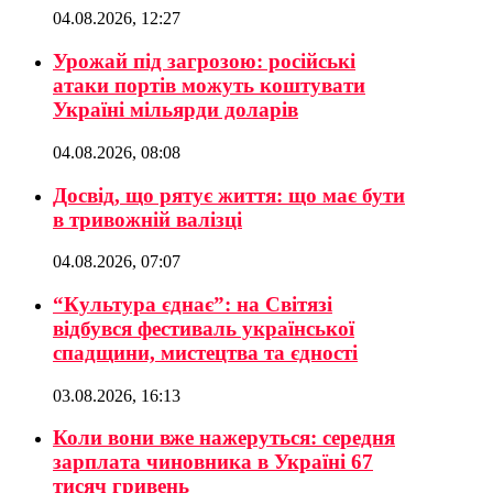
04.08.2026, 12:27
Урожай під загрозою: російські
атаки портів можуть коштувати
Україні мільярди доларів
04.08.2026, 08:08
Досвід, що рятує життя: що має бути
в тривожній валізці
04.08.2026, 07:07
“Культура єднає”: на Світязі
відбувся фестиваль української
спадщини, мистецтва та єдності
03.08.2026, 16:13
Коли вони вже нажеруться: середня
зарплата чиновника в Україні 67
тисяч гривень