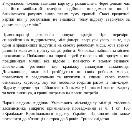
з’ясувалося
,
чоловік
залишив
картку
у
роздягальні
. Через
деякий
час
на
його
мобільний
телефон
надійшло
повідомлення
,
що
із
банківського
рахунку
знято
певну
суму грошей.
Своєї
кредитної
картки
в
ін
у
роздягальні
не
знайшов
, тому
відразу
звернувся
за
допомогою
до
міліції
.
П
равоохоронці
розпочали
пошуки
крадія
. При
перевірці
співробітників
підприємства
,
міліці
онери
звернули
увагу
на те,
що
один
і
з
праців
ників
в
ідсутній
на
своєму
робочому
місці
,
хоча
зранку
,
разом
і
з
колегами
, приступав до
роботи
.
Чоловіка
знайшли
за
м
ісце
м
проживання
.
Побачивши
на
порозі
людей
у
погонах
він
зрозумів
,
що
працівникам
міліції
все
відомо
і
повністю
у
всьому
зізнався
.
Зловмисник
розповів
,
що
крадіжку
спланував
заздалегідь
.
Дочекавшись
, коли
вс
і
розійдуться
по
свої
х
робочи
х
місця
х
,
повернувся
у
роздягальню
та
витягнув
з
кишені
свого
колеги
банківську
карточку
,
яку той
необачно
зберігав
разом
і
з
пін-кодом
.
Відразу
вирушив
до
найближчого
банкомату
і
зняв
вс
і
кошти
.
Картку
та чеки
викинув
, а
гроші
потратив на
власні
потреби
.
Наразі
слідчим
відділом
Уманського
міськвідділу
міліції
стосовно
зловмисника
відкрито
кримінальне
провадження
за ч. 1 ст. 185
«
Крадіжка
»
Кримінального
кодексу
України
. За
скоєне
він
може
потрапити
до
в’язниці
на
строк до 3
років
.
Триває
слідство
.