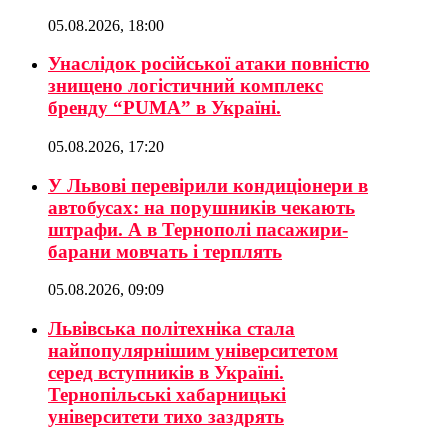
05.08.2026, 18:00
Унаслідок російської атаки повністю
знищено логістичний комплекс
бренду “PUMA” в Україні.
05.08.2026, 17:20
У Львові перевірили кондиціонери в
автобусах: на порушників чекають
штрафи. А в Тернополі пасажири-
барани мовчать і терплять
05.08.2026, 09:09
Львівська політехніка стала
найпопулярнішим університетом
серед вступників в Україні.
Тернопільські хабарницькі
університети тихо заздрять