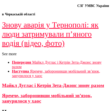
СЗГ УМВС
України
в
Черкаській
області
Знову аварія у Тернополі: як
люди затримували п’яного
водія (відео, фото)
See more
Попередня
Майкл Дуглас і Кетрін Зета-Джонс знову
разом
Наступна
Яремче, заборонивши мобільний зв’язок,
занурилося у хаос
Майкл Дуглас і Кетрін Зета-Джонс знову разом
Яремче, заборонивши мобільний зв’язок,
занурилося у хаос