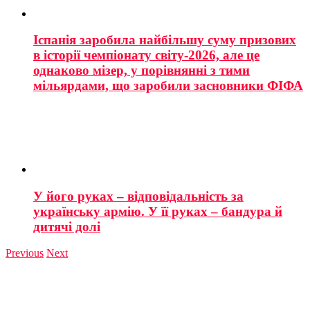
Іспанія заробила найбільшу суму призових
в історії чемпіонату світу-2026, але це
однаково мізер, у порівнянні з тими
мільярдами, що заробили засновники ФІФА
У його руках – відповідальність за
українську армію. У її руках – бандура й
дитячі долі
Previous
Next