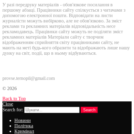
У разі передруку матеріалів - обов'язкове посилання в
першому абзаці. Працівники сайту спілкується з читачами з
допомогою електронної пошти. Відповідати на листи
журналісти можуть вибірково, але не обов'язково. За зміст
реклами та рекламних матеріалів відповідальність несе
рекламодавець. Працівнки сайту можуть не поділяти зміст
рекламних матеріалів Матеріали сайту є творчим
відображенням сприйняття світу працівниками сайту, не
мають на меті будь-кого образити та відображають лише нашу
дуику на світ, події, що в ньому відбуваються.
Контакти:
provse.ternopil@gmail.com
© 2026
Back to Top
Close
Search for:
Search
Новини
Політика
Кримінал