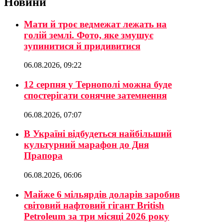
Новини
Мати й троє ведмежат лежать на
голій землі. Фото, яке змушує
зупинитися й придивитися
06.08.2026, 09:22
12 серпня у Тернополі можна буде
спостерігати сонячне затемнення
06.08.2026, 07:07
В Україні відбудеться найбільший
культурний марафон до Дня
Прапора
06.08.2026, 06:06
Майже 6 мільярдів доларів заробив
світовий нафтовий гігант British
Petroleum за три місяці 2026 року