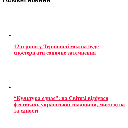
12 серпня у Тернополі можна буде
спостерігати сонячне затемнення
“Культура єднає”: на Світязі відбувся
фестиваль української спадщини, мистецтва
та єдності