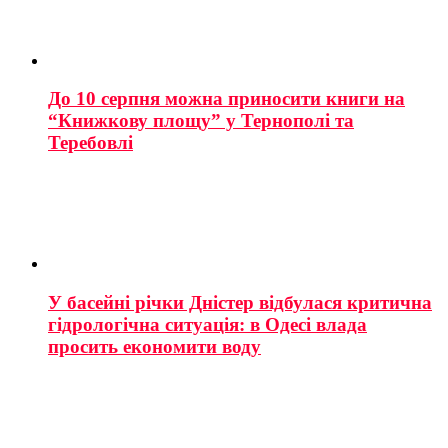
До 10 серпня можна приносити книги на
“Книжкову площу” у Тернополі та
Теребовлі
У басейні річки Дністер відбулася критична
гідрологічна ситуація: в Одесі влада
просить економити воду