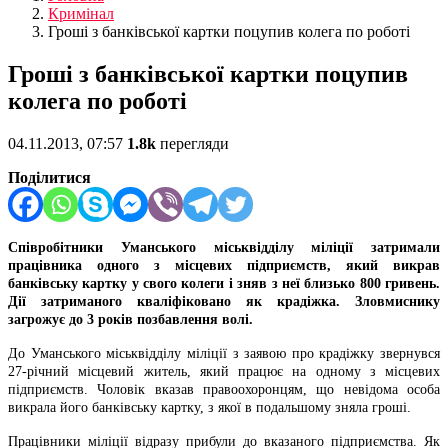
Кримінал
Гроші з банківської картки поцупив колега по роботі
Гроші з банківської картки поцупив
колега по роботі
04.11.2013, 07:57
1.8k
перегляди
Поділитися
Співробітники
Уманського
міськвідділу
міліції
затримали
працівника
одного з
місцевих
п
ідприємств
,
який
викрав
банківську
картку
у
свого
колеги
і
зняв
з
неї
близько
800
гривень
.
Дії
затриманого
кваліфікован
о
як
крадіжк
а
.
Зловмиснику
загрожує
до 3
років
позбавлення
волі
.
До
Уманського
міськвідділу
міліції
з
заявою
про
крадіжку
звернувся
27-річний
місцевий
житель,
який
працює
на одному з
місцевих
п
ідприємств
.
Чоловік
вказав
правоохоронцям
,
що
невідома
особа
викрала
його
банківську
картку
, з
якої
в
подальшому
зняла
гроші
.
Працівники
міліції
відразу
прибули
до
вказаного
п
ідприємства
. Як