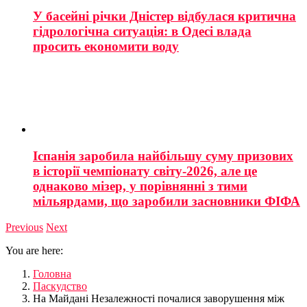
У басейні річки Дністер відбулася критична
гідрологічна ситуація: в Одесі влада
просить економити воду
Іспанія заробила найбільшу суму призових
в історії чемпіонату світу-2026, але це
однаково мізер, у порівнянні з тими
мільярдами, що заробили засновники ФІФА
Previous
Next
You are here:
Головна
Паскудство
На Майдані Незалежності почалися заворушення між