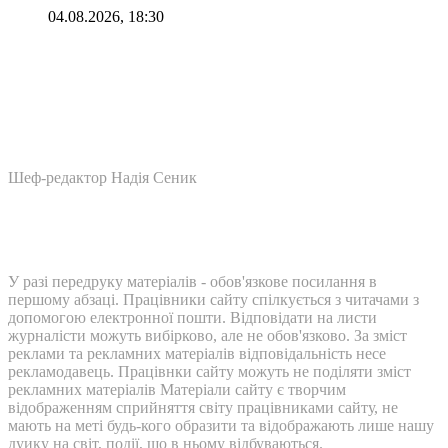
04.08.2026, 18:30
Шеф-редактор Надія Сеник
У разі передруку матеріалів - обов'язкове посилання в
першому абзаці. Працівники сайту спілкується з читачами з
допомогою електронної пошти. Відповідати на листи
журналісти можуть вибірково, але не обов'язково. За зміст
реклами та рекламних матеріалів відповідальність несе
рекламодавець. Працівнки сайту можуть не поділяти зміст
рекламних матеріалів Матеріали сайту є творчим
відображенням сприйняття світу працівниками сайту, не
мають на меті будь-кого образити та відображають лише нашу
дуику на світ, події, що в ньому відбуваються.