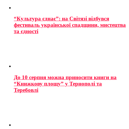
“Культура єднає”: на Світязі відбувся
фестиваль української спадщини, мистецтва
та єдності
До 10 серпня можна приносити книги на
“Книжкову площу” у Тернополі та
Теребовлі