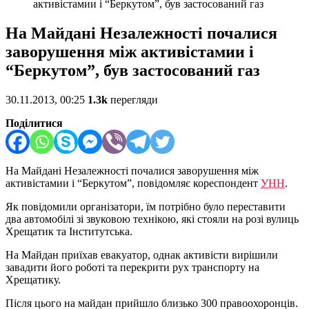
активістамии і “Беркутом”, був застосований газ
На Майдані Незалежності почалися
заворушення між активістамии і
“Беркутом”, був застосований газ
30.11.2013, 00:25
1.3k
перегляди
Поділитися
На Майдані Незалежності почалися заворушення між
активістамии і “Беркутом”, повідомляє кореспондент
УНН
.
Як повідомили організатори, їм потрібно було переставити
два автомобілі зі звуковою технікою, які стояли на розі вулиць
Хрещатик та Інститутська.
На Майдан приїхав евакуатор, однак активісти вирішили
завадити його роботі та перекрити рух транспорту на
Хрещатику.
Після цього на майдан прийшло близько 300 правоохоронців.