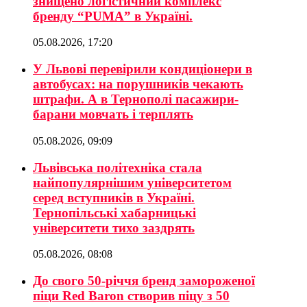
знищено логістичний комплекс
бренду “PUMA” в Україні.
05.08.2026, 17:20
У Львові перевірили кондиціонери в
автобусах: на порушників чекають
штрафи. А в Тернополі пасажири-
барани мовчать і терплять
05.08.2026, 09:09
Львівська політехніка стала
найпопулярнішим університетом
серед вступників в Україні.
Тернопільські хабарницькі
університети тихо заздрять
05.08.2026, 08:08
До свого 50-річчя бренд замороженої
піци Red Baron створив піцу з 50