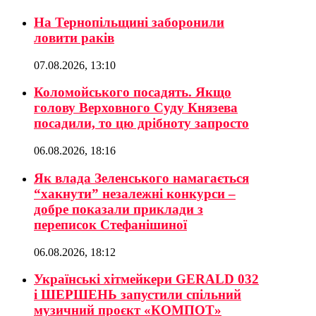
На Тернопільщині заборонили
ловити раків
07.08.2026, 13:10
Коломойського посадять. Якщо
голову Верховного Суду Князева
посадили, то цю дрібноту запросто
06.08.2026, 18:16
Як влада Зеленського намагається
“хакнути” незалежні конкурси –
добре показали приклади з
переписок Стефанішиної
06.08.2026, 18:12
Українські хітмейкери GERALD 032
і ШЕРШЕНЬ запустили спільний
музичний проєкт «КОМПОТ»