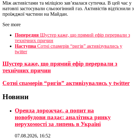
Між активістами та міліцією зав’язалася сутичка. В цей час у
натовпі застосували сльозогінний газ. Активістів відтіснили з
проїжджої частини на Майдан.
See more
Попередня
Шустер каже, що прямий ефір перервали з
технічних причин
Наступна
Сотні спамерів “ригів” активізувались у
twitter
Шустер каже, що прямий ефір перервали з
технічних причин
Сотні спамерів “ригів” активізувались у twitter
Новини
Оренда дорожчає, а попит на
новобудови падає: аналітика ринку
нерухомості за липень в Україні
07.08.2026, 16:52