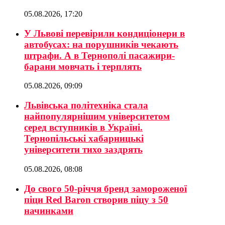
05.08.2026, 17:20
У Львові перевірили кондиціонери в
автобусах: на порушників чекають
штрафи. А в Тернополі пасажири-
барани мовчать і терплять
05.08.2026, 09:09
Львівська політехніка стала
найпопулярнішим університетом
серед вступників в Україні.
Тернопільські хабарницькі
університети тихо заздрять
05.08.2026, 08:08
До свого 50-річчя бренд замороженої
піци Red Baron створив піцу з 50
начинками