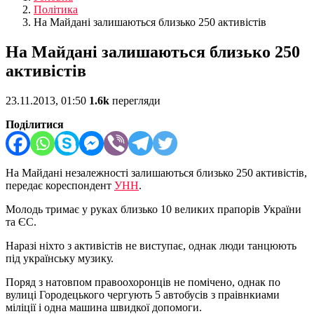
Політика
На Майдані залишаються близько 250 активістів
На Майдані залишаються близько 250
активістів
23.11.2013, 01:50
1.6k
перегляди
Поділитися
На Майдані незалежності залишаються близько 250 активістів,
передає кореспондент
УНН
.
Молодь тримає у руках близько 10 великих прапорів України
та ЄС.
Наразі ніхто з активістів не виступає, однак люди танцюють
під українську музику.
Поряд з натовпом правоохоронців не помічено, однак по
вулиці Городецького чергують 5 автобусів з праівнкиами
міліції і одна машина швидкої допомоги.