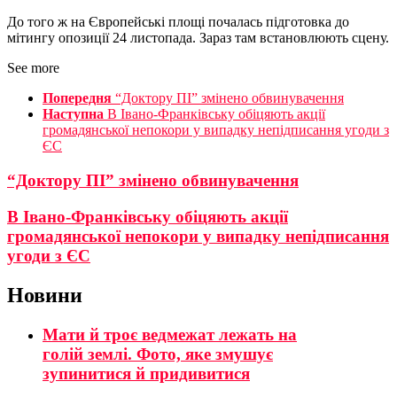
До того ж на Європейські площі почалась підготовка до
мітингу опозиції 24 листопада. Зараз там встановлюють сцену.
See more
Попередня
“Доктору ПІ” змінено обвинувачення
Наступна
В Івано-Франківську обіцяють акції
громадянської непокори у випадку непідписання угоди з
ЄС
“Доктору ПІ” змінено обвинувачення
В Івано-Франківську обіцяють акції
громадянської непокори у випадку непідписання
угоди з ЄС
Новини
Мати й троє ведмежат лежать на
голій землі. Фото, яке змушує
зупинитися й придивитися