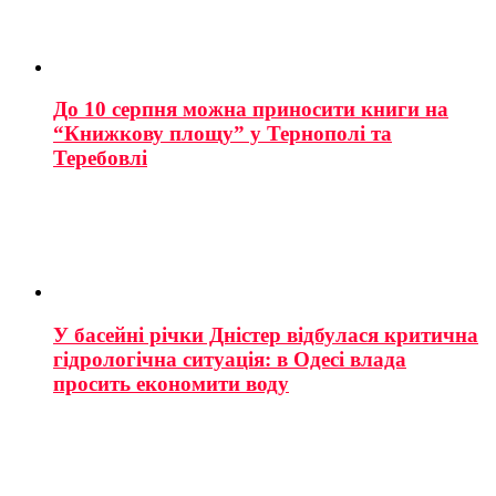
До 10 серпня можна приносити книги на
“Книжкову площу” у Тернополі та
Теребовлі
У басейні річки Дністер відбулася критична
гідрологічна ситуація: в Одесі влада
просить економити воду