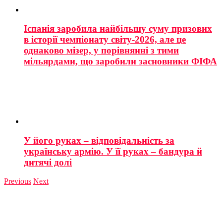
Іспанія заробила найбільшу суму призових
в історії чемпіонату світу-2026, але це
однаково мізер, у порівнянні з тими
мільярдами, що заробили засновники ФІФА
У його руках – відповідальність за
українську армію. У її руках – бандура й
дитячі долі
Previous
Next