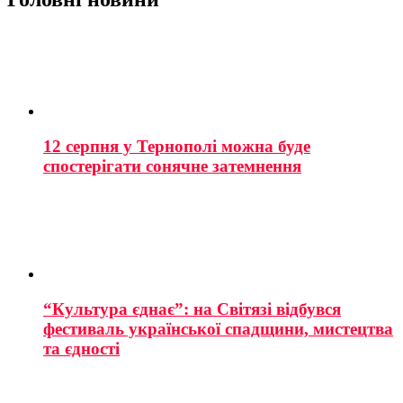
12 серпня у Тернополі можна буде
спостерігати сонячне затемнення
“Культура єднає”: на Світязі відбувся
фестиваль української спадщини, мистецтва
та єдності