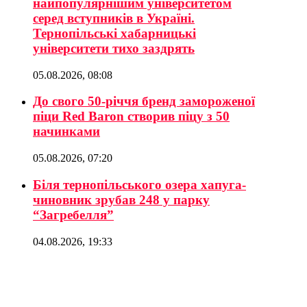
найпопулярнішим університетом
серед вступників в Україні.
Тернопільські хабарницькі
університети тихо заздрять
05.08.2026, 08:08
До свого 50-річчя бренд замороженої
піци Red Baron створив піцу з 50
начинками
05.08.2026, 07:20
Біля тернопільського озера хапуга-
чиновник зрубав 248 у парку
“Загребелля”
04.08.2026, 19:33