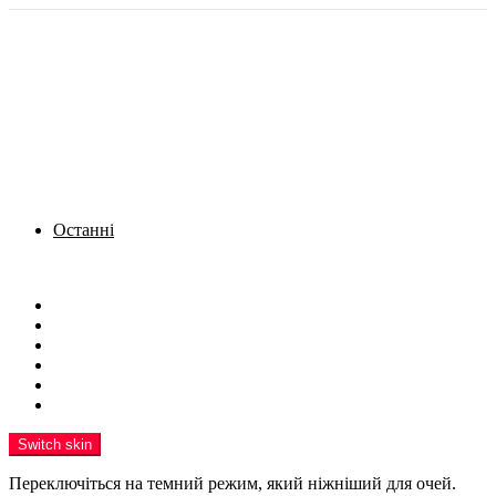
Останні
Menu
Новини
Політика
Кримінал
Фото
Надіслати новину
Реклама на сайті
Switch skin
Переключіться на темний режим, який ніжніший для очей.