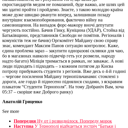
євростандартів медом не помазаний, буде важко, але шлях цей
ми здатні пройти і пройдемо. Знаєте, з такою молоддю країна
може дуже швидко рванути вперед, залишивши позаду
внутрішнє взаємопоборювання, фактично війну на
самознищення. На випадок форс-мажору вночі депутати
чергують постійно. Бачив Гінку, Куніцина (УДАР), Стойка від
Батьківщини, представників Свободи не помітив. Регіоналів і
комуністів теж не бачив) Оргкомітет Майдану свою справу
знає, комендант Максим Панов ситуацію контролює. Каже,
єдина проблема зараз – закупити одноразові склянки для чаю,
бо в магазинах навколо підвечір геть усе розмели, народу
надто багато) Міліція тримається в рамках, не заважає. А нові
люди підходять і підходять – з кожним потягом до Києва
потроху прибувають студенти з регіонів. Вже десь о 4-й годині
– чергове посилення Майдану тернопільчанами: стомлені з
дороги, але гордо й піднесено піднялися сходами, з яскравим
плакатом “Студенти Тернополя”. На тому Добраніч Вам, хоча
05:37 – скоріше вже Доброго ранку)
Анатолій Гриценко
See more
Попередня
Ну от і розвиднілося. Попереду морок
Наступна
У Тернополі відбудеться зустріч “Батьки і