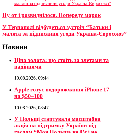
малята за підписання угоди Україна-Євросоюз”
Ну от і розвиднілося. Попереду морок
У Тернополі відбудеться зустріч “Батьки і
малята за підписання угоди Україна-Євросоюз”
Новини
Ціна золота: що стоїть за злетами та
падіннями
10.08.2026, 09:44
Apple готує подорожчання iPhone 17
на $50–100
10.08.2026, 08:47
У Польщі стартувала масштабна
акція на підтримку України під
гаслом “Моя Польща не б’є і не