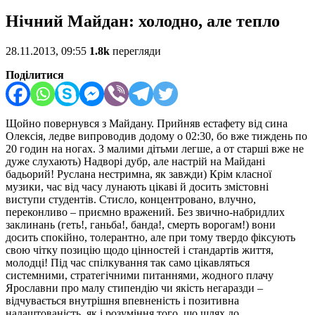
Нічний Майдан: холодно, але тепло
28.11.2013, 09:55
1.8k
перегляди
Поділитися
Щойно повернувся з Майдану. Прийняв естафету від сина
Олексія, ледве випроводив додому о 02:30, бо вже тиждень по
20 годин на ногах. З малими дітьми легше, а от старші вже не
дуже слухають) Надворі дубр, але настрій на Майдані
бадьорий! Руслана нестримна, як завжди) Крім класної
музики, час від часу лунають цікаві й досить змістовні
виступи студентів. Стисло, концентровано, влучно,
переконливо – приємно вражений. Без звично-набридлих
заклинань (геть!, ганьба!, банда!, смерть ворогам!) вони
досить спокійно, толерантно, але при тому твердо фіксують
свою чітку позицію щодо цінностей і стандартів життя,
молодці! Під час спілкування так само цікавляться
системними, стратегічними питаннями, жодного плачу
Ярославни про малу стипендію чи якість негаразди –
відчувається внутрішня впевненість і позитивна
налаштованість, як і розуміння того, що шлях до