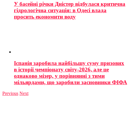
У басейні річки Дністер відбулася критична
гідрологічна ситуація: в Одесі влада
просить економити воду
Іспанія заробила найбільшу суму призових
в історії чемпіонату світу-2026, але це
однаково мізер, у порівнянні з тими
мільярдами, що заробили засновники ФІФА
Previous
Next