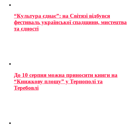
“Культура єднає”: на Світязі відбувся
фестиваль української спадщини, мистецтва
та єдності
До 10 серпня можна приносити книги на
“Книжкову площу” у Тернополі та
Теребовлі