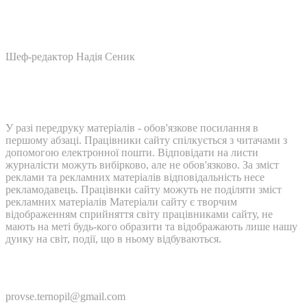
Шеф-редактор Надія Сеник
У разі передруку матеріалів - обов'язкове посилання в
першому абзаці. Працівники сайту спілкується з читачами з
допомогою електронної пошти. Відповідати на листи
журналісти можуть вибірково, але не обов'язково. За зміст
реклами та рекламних матеріалів відповідальність несе
рекламодавець. Працівнки сайту можуть не поділяти зміст
рекламних матеріалів Матеріали сайту є творчим
відображенням сприйняття світу працівниками сайту, не
мають на меті будь-кого образити та відображають лише нашу
дуику на світ, події, що в ньому відбуваються.
Контакти:
provse.ternopil@gmail.com