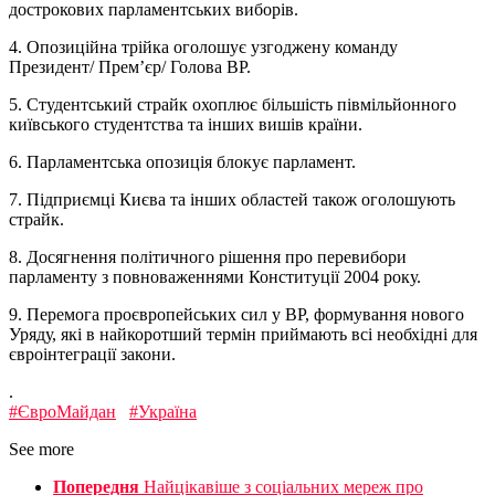
дострокових парламентських виборів.
4. Опозиційна трійка оголошує узгоджену команду
Президент/ Прем’єр/ Голова ВР.
5. Студентський страйк охоплює більшість півмільйонного
київського студентства та інших вишів країни.
6. Парламентська опозиція блокує парламент.
7. Підприємці Києва та інших областей також оголошують
страйк.
8. Досягнення політичного рішення про перевибори
парламенту з повноваженнями Конституції 2004 року.
9. Перемога проєвропейських сил у ВР, формування нового
Уряду, які в найкоротший термін приймають всі необхідні для
євроінтеграції закони.
.
#ЄвроМайдан
#Україна
See more
Попередня
Найцікавіше з соціальних мереж про