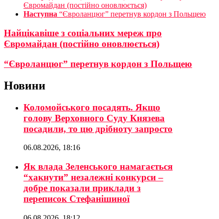
Євромайдан (постійно оновлюється)
Наступна
“Євроланцюг” перетнув кордон з Польщею
Найцікавіше з соціальних мереж про
Євромайдан (постійно оновлюється)
“Євроланцюг” перетнув кордон з Польщею
Новини
Коломойського посадять. Якщо
голову Верховного Суду Князева
посадили, то цю дрібноту запросто
06.08.2026, 18:16
Як влада Зеленського намагається
“хакнути” незалежні конкурси –
добре показали приклади з
переписок Стефанішиної
06.08.2026, 18:12