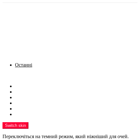
Останні
Menu
Новини
Політика
Кримінал
Фото
Надіслати новину
Реклама на сайті
Switch skin
Переключіться на темний режим, який ніжніший для очей.