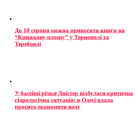
До 10 серпня можна приносити книги на
“Книжкову площу” у Тернополі та
Теребовлі
У басейні річки Дністер відбулася критична
гідрологічна ситуація: в Одесі влада
просить економити воду