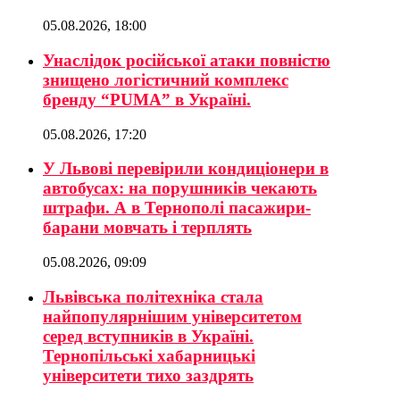
05.08.2026, 18:00
Унаслідок російської атаки повністю
знищено логістичний комплекс
бренду “PUMA” в Україні.
05.08.2026, 17:20
У Львові перевірили кондиціонери в
автобусах: на порушників чекають
штрафи. А в Тернополі пасажири-
барани мовчать і терплять
05.08.2026, 09:09
Львівська політехніка стала
найпопулярнішим університетом
серед вступників в Україні.
Тернопільські хабарницькі
університети тихо заздрять