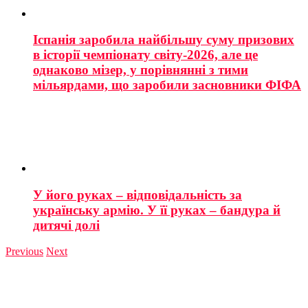
Іспанія заробила найбільшу суму призових
в історії чемпіонату світу-2026, але це
однаково мізер, у порівнянні з тими
мільярдами, що заробили засновники ФІФА
У його руках – відповідальність за
українську армію. У її руках – бандура й
дитячі долі
Previous
Next