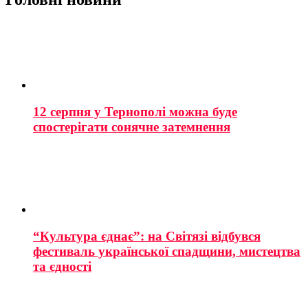
12 серпня у Тернополі можна буде
спостерігати сонячне затемнення
“Культура єднає”: на Світязі відбувся
фестиваль української спадщини, мистецтва
та єдності