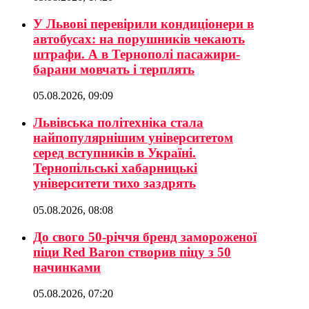
У Львові перевірили кондиціонери в
автобусах: на порушників чекають
штрафи. А в Тернополі пасажири-
барани мовчать і терплять
05.08.2026, 09:09
Львівська політехніка стала
найпопулярнішим університетом
серед вступників в Україні.
Тернопільські хабарницькі
університети тихо заздрять
05.08.2026, 08:08
До свого 50-річчя бренд замороженої
піци Red Baron створив піцу з 50
начинками
05.08.2026, 07:20