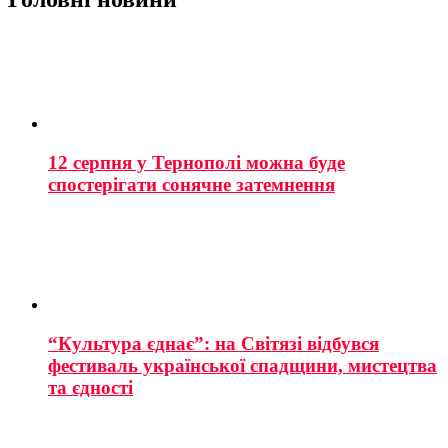
12 серпня у Тернополі можна буде
спостерігати сонячне затемнення
“Культура єднає”: на Світязі відбувся
фестиваль української спадщини, мистецтва
та єдності