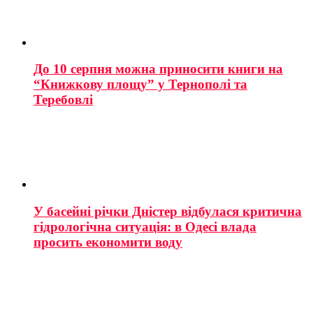
До 10 серпня можна приносити книги на
“Книжкову площу” у Тернополі та
Теребовлі
У басейні річки Дністер відбулася критична
гідрологічна ситуація: в Одесі влада
просить економити воду