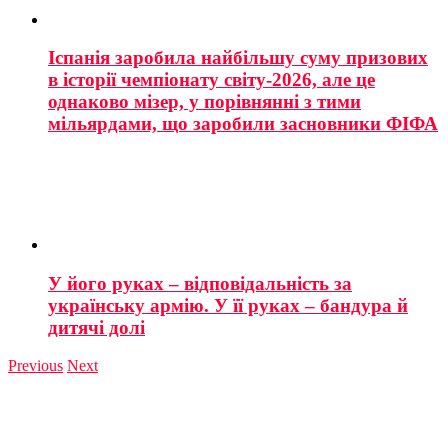
Іспанія заробила найбільшу суму призових
в історії чемпіонату світу-2026, але це
однаково мізер, у порівнянні з тими
мільярдами, що заробили засновники ФІФА
У його руках – відповідальність за
українську армію. У її руках – бандура й
дитячі долі
Previous
Next