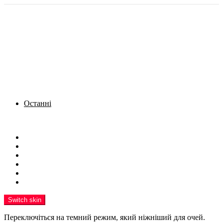
Останні
Menu
Новини
Політика
Кримінал
Фото
Надіслати новину
Реклама на сайті
Switch skin
Переключіться на темний режим, який ніжніший для очей.