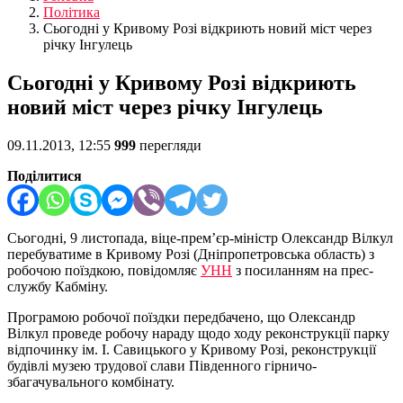
Політика
Сьогодні у Кривому Розі відкриють новий міст через
річку Інгулець
Сьогодні у Кривому Розі відкриють
новий міст через річку Інгулець
09.11.2013, 12:55
999
перегляди
Поділитися
Сьогодні, 9 листопада, віце-прем’єр-міністр Олександр Вілкул
перебуватиме в Кривому Розі (Дніпропетровська область) з
робочою поїздкою, повідомляє
УНН
з посиланням на прес-
службу Кабміну.
Програмою робочої поїздки передбачено, що Олександр
Вілкул проведе робочу нараду щодо ходу реконструкції парку
відпочинку ім. І. Савицького у Кривому Розі, реконструкції
будівлі музею трудової слави Південного гірничо-
збагачувального комбінату.