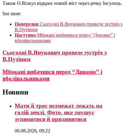
Також О.Вілкул відкриє новий міст через річку Інгулець.
See more
Попередня
Сьогодні В.Янукович проведе зустріч з
В.Путіним
Наступна
Мбокані вибачився перед “Динамо” і
вболівальниками
Сьогодні В.Янукович проведе зустріч з
В.Путіним
Мбокані вибачився перед “Динамо” і
вболівальниками
Новини
Мати й троє ведмежат лежать на
голій землі. Фото, яке змушує
зупинитися й придивитися
06.08.2026, 09:22