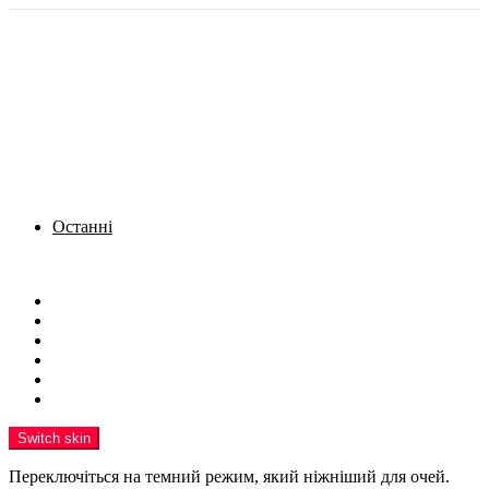
Останні
Menu
Новини
Політика
Кримінал
Фото
Надіслати новину
Реклама на сайті
Switch skin
Переключіться на темний режим, який ніжніший для очей.