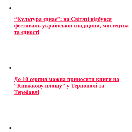
“Культура єднає”: на Світязі відбувся
фестиваль української спадщини, мистецтва
та єдності
До 10 серпня можна приносити книги на
“Книжкову площу” у Тернополі та
Теребовлі