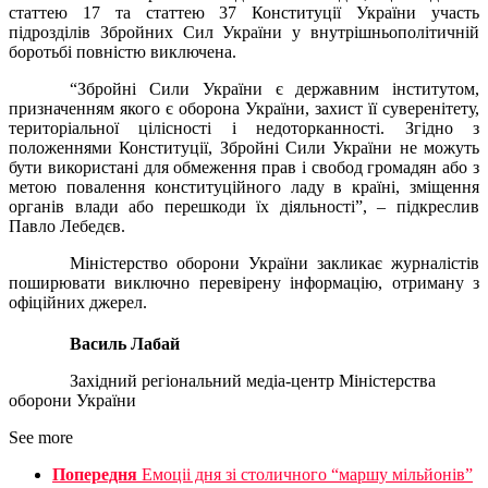
статтею 17 та статтею 37 Конституції України участь
підрозділів Збройних Сил України у внутрішньополітичній
боротьбі повністю виключена.
“
Збройні Сили України є державним інститутом,
призначенням якого є оборона України, захист її суверенітету,
територіальної цілісності і недоторканності. Згідно з
положеннями Конституції, Збройні Сили України не можуть
бути використані для обмеження прав і свобод громадян або з
метою повалення конституційного ладу в країні, зміщення
органів влади або перешкоди їх діяльності”, – підкреслив
Павло Лебедєв.
Міністерство оборони України закликає журналістів
поширювати виключно перевірену інформацію, отриману з
офіційних джерел.
Василь Лабай
Західний регіональний медіа-центр Міністерства
оборони України
See more
Попередня
Емоціі дня зі столичного “маршу мільйонів”