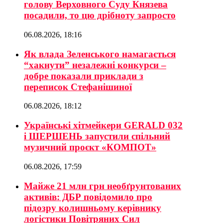
голову Верховного Суду Князева
посадили, то цю дрібноту запросто
06.08.2026, 18:16
Як влада Зеленського намагається
“хакнути” незалежні конкурси –
добре показали приклади з
переписок Стефанішиної
06.08.2026, 18:12
Українські хітмейкери GERALD 032
і ШЕРШЕНЬ запустили спільний
музичний проєкт «КОМПОТ»
06.08.2026, 17:59
Майже 21 млн грн необґрунтованих
активів: ДБР повідомило про
підозру колишньому керівнику
логістики Повітряних Сил