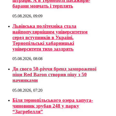
штрафи. А в Тернополі пасажири-
барани мовчать і терплять
05.08.2026, 09:09
Львівська політехніка стала
найпопулярнішим університетом
серед вступників в Україні.
Тернопільські хабарницькі
університети тихо заздрять
05.08.2026, 08:08
До свого 50-річчя бренд замороженої
піци Red Baron створив піцу з 50
начинками
05.08.2026, 07:20
Біля тернопільського озера хапуга-
чиновник зрубав 248 у парку
“Загребелля”