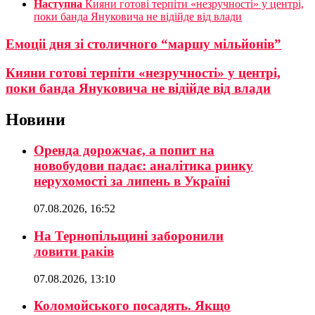
Наступна
Кияни готові терпіти «незручності» у центрі,
поки банда Януковича не відійде від влади
Емоціі дня зі столичного “маршу мільйонів”
Кияни готові терпіти «незручності» у центрі,
поки банда Януковича не відійде від влади
Новини
Оренда дорожчає, а попит на
новобудови падає: аналітика ринку
нерухомості за липень в Україні
07.08.2026, 16:52
На Тернопільщині заборонили
ловити раків
07.08.2026, 13:10
Коломойського посадять. Якщо