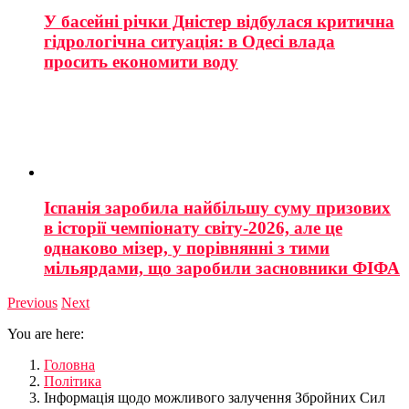
У басейні річки Дністер відбулася критична
гідрологічна ситуація: в Одесі влада
просить економити воду
Іспанія заробила найбільшу суму призових
в історії чемпіонату світу-2026, але це
однаково мізер, у порівнянні з тими
мільярдами, що заробили засновники ФІФА
Previous
Next
You are here:
Головна
Політика
Інформація щодо можливого залучення Збройних Сил